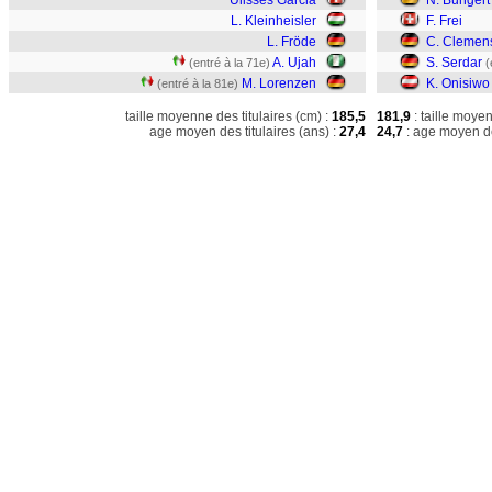
Ulisses Garcia
N. Bungert
L. Kleinheisler
F. Frei
L. Fröde
C. Clemen
A. Ujah
S. Serdar
(entré à la 71e)
(
M. Lorenzen
K. Onisiwo
(entré à la 81e)
taille moyenne des titulaires (cm) :
185,5
181,9
: taille moye
age moyen des titulaires (ans) :
27,4
24,7
: age moyen de