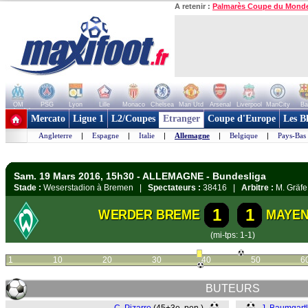
A retenir :
Palmarès Coupe du Mond
OM
PSG
Lyon
Lille
Monaco
Chelsea
Man Utd
Arsenal
Liverpool
ManCity
Ba
+ de clubs
Mercato
Ligue 1
L2/Coupes
Etranger
Coupe d'Europe
Les B
Angleterre
|
Espagne
|
Italie
|
Allemagne
|
Belgique
|
Pays-Bas
Sam. 19 Mars 2016, 15h30 - ALLEMAGNE - Bundesliga
Stade :
Weserstadion à Bremen |
Spectateurs :
38416 |
Arbitre :
M. Gräfe
1
1
WERDER BREME
MAYE
(mi-tps: 1-1)
1
10
20
30
40
50
6
BUTEURS