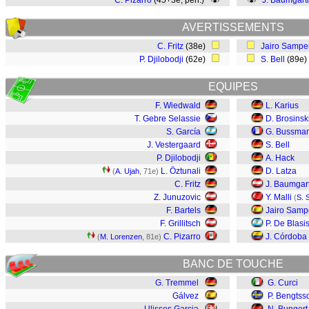
C. Pizarro
(45+3e, pen.)
J. Baumgartl
AVERTISSEMENTS
C. Fritz
(38e)
Jairo Sampe
P. Djilobodji
(62e)
S. Bell
(89e
EQUIPES
F. Wiedwald
L. Karius
T. Gebre Selassie
D. Brosinsk
S. García
G. Bussma
J. Vestergaard
S. Bell
P. Djilobodji
A. Hack
L. Öztunali
D. Latza
(
A. Ujah
, 71e)
C. Fritz
J. Baumgart
Z. Junuzovic
Y. Malli
(
S. 
F. Bartels
Jairo Samp
F. Grillitsch
P. De Blasi
C. Pizarro
J. Córdoba
(
M. Lorenzen
, 81e)
BANC DE TOUCHE
G. Tremmel
G. Curci
Gálvez
P. Bengtss