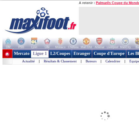
A retenir :
Palmarès Coupe du Mond
OM
PSG
Lyon
Lille
Monaco
Chelsea
Man Utd
Arsenal
Liverpool
ManCity
Ba
+ de clubs
Mercato
Ligue 1
L2/Coupes
Etranger
Coupe d'Europe
Les B
Actualité
|
Résultats & Classement
|
Buteurs
|
Calendrier
|
Equipe