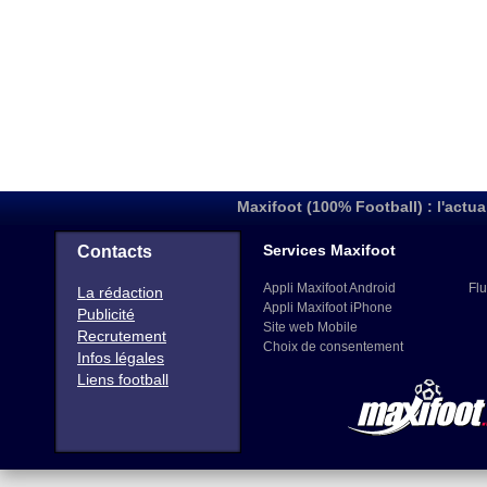
Maxifoot (100% Football) : l'actua
Services Maxifoot
Contacts
Appli Maxifoot Android
Flu
La rédaction
Appli Maxifoot iPhone
Publicité
Site web Mobile
Recrutement
Choix de consentement
Infos légales
Liens football