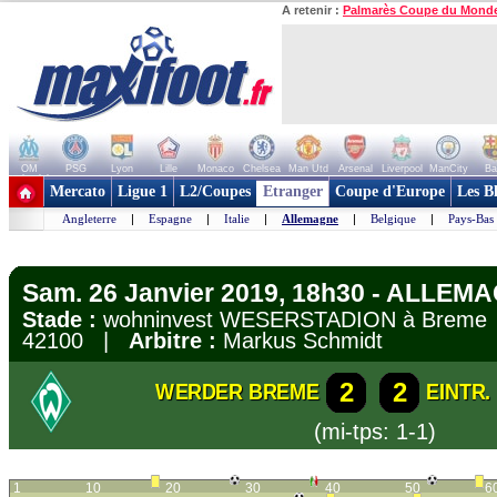
A retenir :
Palmarès Coupe du Mond
OM
PSG
Lyon
Lille
Monaco
Chelsea
Man Utd
Arsenal
Liverpool
ManCity
Ba
+ de clubs
Mercato
Ligue 1
L2/Coupes
Etranger
Coupe d'Europe
Les B
Angleterre
|
Espagne
|
Italie
|
Allemagne
|
Belgique
|
Pays-Bas
Sam. 26 Janvier 2019, 18h30 - ALLEMA
Stade :
wohninvest WESERSTADION à Brem
42100 |
Arbitre :
Markus Schmidt
2
2
WERDER BREME
EINTR
(mi-tps: 1-1)
1
10
20
30
40
50
6