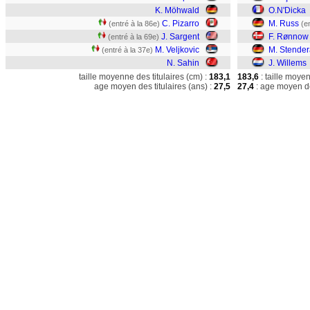
K. Möhwald
O.N'Dicka
C. Pizarro
M. Russ
(entré à la 86e)
(e
J. Sargent
F. Rønnow
(entré à la 69e)
M. Veljkovic
M. Stender
(entré à la 37e)
N. Sahin
J. Willems
taille moyenne des titulaires (cm) :
183,1
183,6
: taille moye
age moyen des titulaires (ans) :
27,5
27,4
: age moyen de