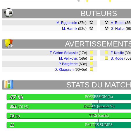
BUTEURS
M. Eggestein
(27e)
A. Rebic
(35
M. Harnik
(52e)
S. Haller
(68
AVERTISSEMENT
T. Gebre Selassie
(17e)
F. Kostic
(39
M. Veljkovic
(58e)
S. Rode
(50
P. Bargfrede
(63e)
D. Klaassen
(90+5e)
STATS DU MATC
47 %
POSSESSION
(%)
391
PASSES
(réussies %)
(70 %)
18
TIRS
(cadrés)
(9)
11
FAUTES SUBIES