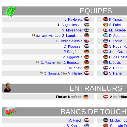
EQUIPES
J. Pavlenka
K. Trapp
L. Augustinsson
S. Falette
N. Moisander
M. Hasebe
S. Langkamp
D. Abraha
(
M. Veljkovic
, 37e)
T. Gebre Selassie
F. Kostic
D. Klaassen
S. Rode
(
M.
P. Bargfrede
J. de Guzm
M. Eggestein
D. da Cost
J. Eggestein
L. Jovic
(
C. Pizarro
, 86e)
M. Kruse
A. Rebic
M. Harnik
S. Haller
(
J. Sargent
, 69e)
ENTRAINEURS
Florian Kohfeldt
Adolf Hütt
BANCS DE TOUCH
M. Friedl
M. Gacinov
S. Kapino
Gonçalo P