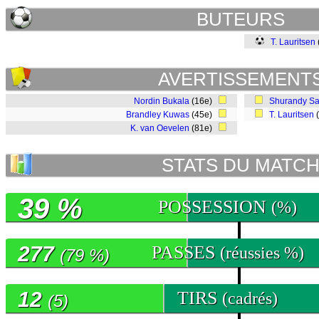
BUTEURS
T. Lauritsen
AVERTISSEMENT
Nordin Bukala
(16e)
Shurandy S
Brandley Kuwas
(45e)
T. Lauritsen
K. van Oevelen
(81e)
STATS DU MATC
39 %
POSSESSION
(%)
277
PASSES
(réussies %)
(79 %)
12
TIRS
(cadrés)
(5)