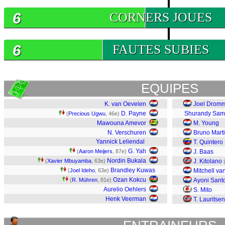
6
CORNERS JOUES
6
FAUTES SUBIES
EQUIPES
K. van Oevelen
Joel Drom
D. Payne
Shurandy Sa
(
Precious Ugwu
, 46e)
Mawouna Amevor
M. Young
N. Verschuren
Bruno Marti
Yannick Leliendal
T. Quintero
G. Yah
(
Aaron Meijers
, 87e)
J. Baas
Nordin Bukala
(
Xavier Mbuyamba
, 63e)
J. Kitolano
Brandley Kuwas
(
Joel Ideho
, 63e)
Mitchell va
Ozan Kokcu
(
R. Mühren
, 81e)
Ayoni Sant
Aurelio Oehlers
S. Mito
Henk Veerman
T. Lauritsen