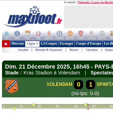
A retenir :
Palmarès Coupe du Mond
OM
PSG
Lyon
Lille
Monaco
Chelsea
Man Utd
Arsenal
Liverpool
ManCity
Ba
+ de clubs
Mercato
Ligue 1
L2/Coupes
Etranger
Coupe d'Europe
Les B
Actualité
|
Résultats & Classement
|
Buteurs
|
Calendrier
|
Equipe
Dim. 21 Décembre 2025, 16h45 - PAYS-B
Stade :
Kras Stadion à Volendam |
Spectateu
0
1
VOLENDAM
SPART
(mi-tps: 0-0)
1
10
20
30
40
50
6