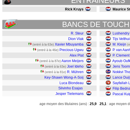
ENTRAINEURS
Rick Kruys
Maurice St
BANCS DE TOUCH
R. Steur
Lushendry
Dion Vlak
Tijs Velthui
Xavier Mbuyamba
M. Kleijn
(entré à la 63e)
(e
Precious Ugwu
P. van Aanh
(entré à la 46e)
Alex Plat
P. Clement
Aaron Meijers
Ayoub Oufk
(entré à la 87e)
Joel Ideho
Jens Toorn
(entré à la 63e)
R. Mühren
Nokkvi Tho
(entré à la 81e)
Key-Shawn Wong-A-Soij
Lance Duij
Luca Blondeau
Sayfallah L
Silvinho Esajas
Filip Bedn
Jesper Tielemans
Pascal Kui
age moyen des titulaires (ans) :
25,9
25,1
: age moyen de