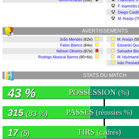
Telmo Arcanjo
(50e)
Francisco T
F. Ioannidis
Diego Casti
M. Araújo
(7
AVERTISSEMENTS
João Mendes
(62e)
M. Araújo
(5
Fabio Blanco
(84e)
Eduardo Qu
Nélson Oliveira
(87e)
Salvador Bl
Rodrigo Abascal Barros
(90+6e)
M. Hjulmand
Iván Fresne
STATS DU MATCH
43 %
POSSESSION
(%)
315
PASSES
(réussies %)
(83 %)
17
TIRS
(cadrés)
(5)