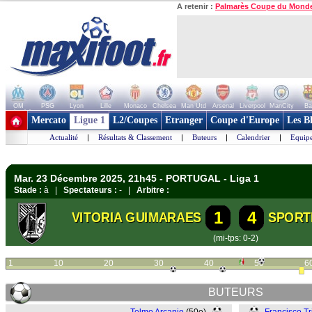
A retenir :
Palmarès Coupe du Mond
OM
PSG
Lyon
Lille
Monaco
Chelsea
Man Utd
Arsenal
Liverpool
ManCity
Ba
+ de clubs
Mercato
Ligue 1
L2/Coupes
Etranger
Coupe d'Europe
Les B
Actualité
|
Résultats & Classement
|
Buteurs
|
Calendrier
|
Equipe
Mar. 23 Décembre 2025, 21h45 - PORTUGAL - Liga 1
Stade :
à |
Spectateurs :
- |
Arbitre :
1
4
VITORIA GUIMARAES
SPORT
(mi-tps: 0-2)
1
10
20
30
40
50
6
BUTEURS