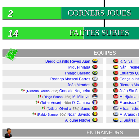
2
CORNERS JOUES
14
FAUTES SUBIES
EQUIPES
Diego Castillo Reyes Juan
R. Silva
Miguel Maga
Iván Fresn
Thiago Balieiro
Eduardo Q
Rodrigo Abascal Barros
Gonçalo In
João Mendes
Ricardo M
Goncalo Nogueira
João Simõ
(
Ricardo Rocha
, 85e)
M. Mitrovic
M. Hjulman
(
Diogo Sousa
, 46e)
O. Camara
Francisco T
(
Telmo Arcanjo
, 46e)
Samu
F. Ioannidis
(
Nélson Oliveira
, 67e)
Noah Saviolo
M. Araújo
(
Fabio Blanco
, 80e)
(
Alioune Ndoye
L. Suárez
ENTRAINEURS