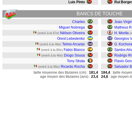
Luis Pinto
Rui Borge
BANCS DE TOUCHE
Charles
Joao Virgi
Miguel Nobrega
Matheus R
Nélson Oliveira
H. Morita
(entré à la 67e)
(
Orest Lebedenko
Georgios V
Telmo Arcanjo
G. Kochora
(entré à la 46e)
Fabio Blanco
Santos Ali
(entré à la 80e)
Diogo Sousa
Rodrigo Ri
(entré à la 46e)
Tony Strata
Flavio Gon
Ricardo Rocha
Salvador B
(entré à la 85e)
taille moyenne des titulaires (cm) :
181,4
184,4
: taille moye
age moyen des titulaires (ans) :
23,4
24,6
: age moyen de