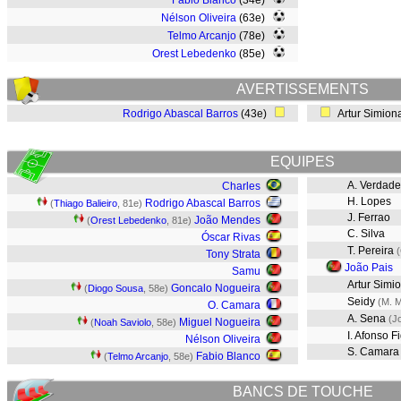
Fabio Blanco
(34e)
Nélson Oliveira
(63e)
Telmo Arcanjo
(78e)
Orest Lebedenko
(85e)
AVERTISSEMENTS
Rodrigo Abascal Barros
(43e)
Artur Simion
EQUIPES
A. Verdade
Charles
H. Lopes
Rodrigo Abascal Barros
(
Thiago Balieiro
, 81e)
J. Ferrao
João Mendes
(
Orest Lebedenko
, 81e)
C. Silva
Óscar Rivas
T. Pereira
Tony Strata
João Pais
Samu
Artur Simi
Goncalo Nogueira
(
Diogo Sousa
, 58e)
Seidy
(M. M
O. Camara
A. Sena
(J
Miguel Nogueira
(
Noah Saviolo
, 58e)
I. Afonso F
Nélson Oliveira
S. Camara
Fabio Blanco
(
Telmo Arcanjo
, 58e)
BANCS DE TOUCHE