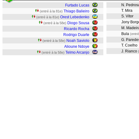
N. Pedros
Furtado Lucas
T. Mira
Thiago Balieiro
(entré à la 81e)
S. Vitor
Orest Lebedenko
(entré à la 81e)
Jony Borg
Diogo Sousa
(entré à la 58e)
M. Madeir
Ricardo Rocha
Bula
(entré
Rodrigo Duarte
G. Parede
Noah Saviolo
(entré à la 58e)
T. Coelho
Alioune Ndoye
J. Rianco
Telmo Arcanjo
(entré à la 58e)