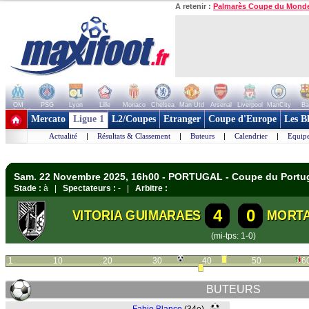
A retenir :
Palmarès Coupe du Mond
OM
PSG
Lyon
Lille
Monaco
Chelsea
Man Utd
Arsenal
Liverpool
ManCity
Ba
+ de clubs
Mercato
Ligue 1
L2/Coupes
Etranger
Coupe d'Europe
Les B
Actualité
|
Résultats & Classement
|
Buteurs
|
Calendrier
|
Equipe
Sam. 22 Novembre 2025, 16h00 - PORTUGAL - Coupe du Portu
Stade :
à |
Spectateurs :
- |
Arbitre :
4
0
VITORIA GUIMARAES
MORT
(mi-tps: 1-0)
1
10
20
30
40
50
6
BUTEURS