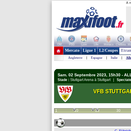
A r
OM
PSG
Lyon
Lille
Monaco
Chelsea
Ma
+ de clubs
Mercato
Ligue 1
L2/Coupes
Etran
Angleterre
|
Espagne
|
Italie
|
All
Sam. 02 Septembre 2023, 15h30 - A
Stade :
Stuttgart Arena à Stuttgart |
Spectate
VFB STUTTGA
1
10
20
30