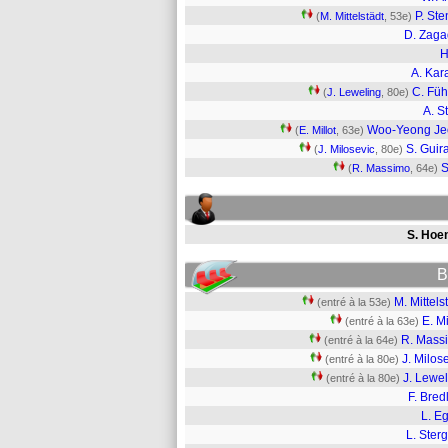
P. Ste
(
M. Mittelstädt
, 53e)
D. Zag
H
A. Kar
C. Füh
(
J. Leweling
, 80e)
A. St
Woo-Yeong Je
(
E. Millot
, 63e)
S. Guir
(
J. Milosevic
, 80e)
S
(
R. Massimo
, 64e)
S. Hoe
B
M. Mittels
(entré à la 53e)
E. Mi
(entré à la 63e)
R. Mass
(entré à la 64e)
J. Milos
(entré à la 80e)
J. Lewe
(entré à la 80e)
F. Bred
L. Eg
L. Ster