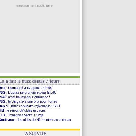
Ouganda
: Owori battu à mort à Kampala
PSG
: Nsoki va signer en Croatie
emplacement publicitaire
Arsenal
: Naples vise Gabriel Jesus
Real
: Mastantuono prêté à la Fiorentina (off.)
Man City
: accord avec le Barça pour Rodri ?
Rennes
: Haise a prolongé (officiel)
Palace
: Tomiyasu a convaincu (officiel)
Voir les brèves précédentes
Ça a fait le buzz depuis 7 jours
Real
: Diomandé arrive pour 140 M€ !
PSG
: Dupraz se prononce pour la LdC
PSG
: c'est bouclé pour Akliouche !
PSG
: le Barça fixe son prix pour Torres
Barça
: Torres souhaite rejoindre le PSG !
OM
: le retour d'Adidas est acté
FIFA
: Infantino sollicite Trump
Bordeaux
: des clubs de N1 montent au créneau
Argentine
: quand Medina recadre... sa mère
Real
: le démenti de Leipzig pour Diomandé
A SUIVRE