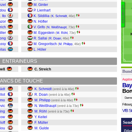
M
nzel
M. Ginter
F
Mi
R
adou
P. Lienhart
I
M
G
B
. Ito
K. Sildillia
O
(
K. Schmidt
, 46e)
U
Mü
R
azor
N. Höfler
G
Ke
rich
V. Grifo
(
N. Weißhaupt
, 73e)
Rö
iller
M. Eggestein
(
M. Röhl
, 73e)
W
ong
R. Sallai
(
R. Doan
, 46e)
Ph
assy
M. Gregoritsch
(
M. Philipp
, 46e)
D
ilas
L. Höler
S
ENTRAINEURS
neß
C. Streich
Bund
Augsbo
ANCS DE TOUCHE
Bay
tädt
K. Schmidt
(entré à la 46e)
Bor
llot
R. Doan
(entré à la 46e)
Darms
imo
M. Philipp
(entré à la 46e)
Fribourg
evic
N. Weißhaupt
(entré à la 73e)
VfB St
ling
M. Röhl
(entré à la 73e)
low
Y. Keitel
Sond
loff
F. Müller
giou
M. Gulde
Zidan