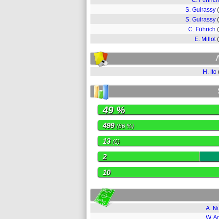
C. Führich
S. Guirassy
S. Guirassy
C. Führich
E. Millot
H. Ito
49 %
499
(86 %)
13
(6)
2
10
A. N
W. A