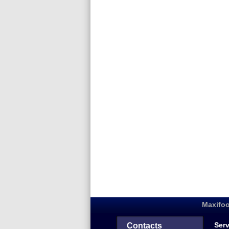
Maxifoo
Serv
Contacts