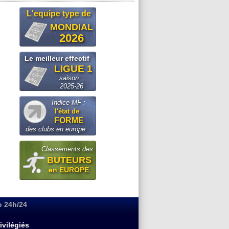
L'equipe type de
MONDIAL
2026
Le meilleur effectif
LIGUE 1
saison
2025-26
Indice MF :
l'état de
FORME
des clubs en europe
Classements des
BUTEURS
en EUROPE
o 24h/24
ivilégiés