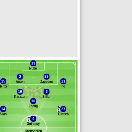
33
Nübel
2
23
15
21
Anton
Zagadou
tenzel
Ito
16
6
Banc des remplaçants
VfB Stuttgart
Karazor
Stiller
10
araguchi
Jeong
tergiou
14
27
2
loff
Silas
Führich
redlow
9
2
eweling
Guirassy
ilosevic
Gregoritsch