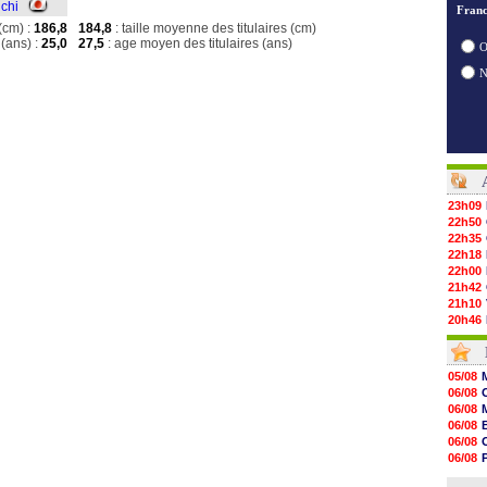
chi
Franc
(cm) :
186,8
184,8
: taille moyenne des titulaires (cm)
(ans) :
25,0
27,5
: age moyen des titulaires (ans)
O
23h09
22h50
22h35
22h18
22h00
21h42
21h10
20h46
20h30
20h01
19h18
05/08
19h09
06/08
18h48
06/08
18h37
06/08
18h29
06/08
17h58
06/08
17h46
06/08
17h32