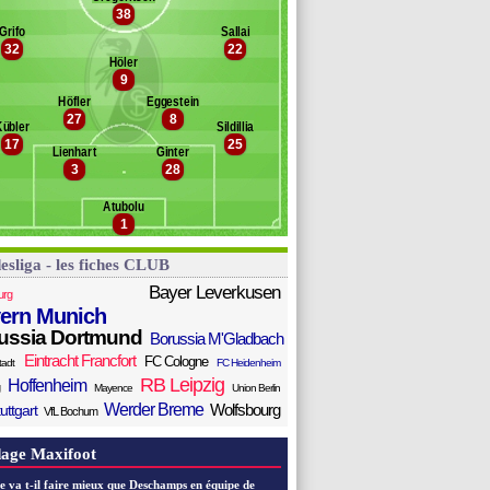
assimo
38
Banc des remplaçants
Fribourg
llot
Grifo
Sallai
ittelstädt
32
22
ulde
Höler
ller
9
itel
Höfler
Eggestein
hl
27
8
Kübler
Sildillia
eißhaupt
17
25
ilipp
Lienhart
Ginter
3
28
oan
chmidt
Atubolu
1
esliga - les fiches CLUB
Bayer Leverkusen
urg
ern Munich
ussia Dortmund
Borussia M'Gladbach
Eintracht Francfort
FC Cologne
tadt
FC Heidenheim
RB Leipzig
Hoffenheim
Mayence
Union Berlin
Werder Breme
Wolfsbourg
uttgart
VfL Bochum
age Maxifoot
e va t-il faire mieux que Deschamps en équipe de