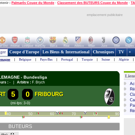
etenir :
Palmarès Coupe du Monde
-
Classement des BUTEURS Coupe du Monde
-
TA
emplacement publicitaire
n Utd
Arsenal
Liverpool
ManCity
Barca
Real
Atletico
Milan
Juve
Inter
Naples
ger
Coupe d'Europe
Les Bleus & International
Chroniques
TV
+
emagne
|
Belgique
|
Pays-Bas
|
Portugal
|
Turquie
|
Suisse
|
Algérie
|
Lien
LLEMAGNE - Bundesliga
urs :
- |
Arbitre :
F. Brych
Ac
Ré
5
0
RT
FRIBOURG
Cl
Ca
(mi-tps: 3-0)
Pa
Ré
40
50
60
70
80
90
BUTEURS