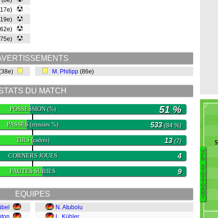
(8e)
(17e)
(19e)
(62e)
(75e)
AVERTISSEMENTS
(38e)
M. Philipp
(86e)
STATS DU MATCH
51 %
POSSESSION
(%)
PASSES
533
(réussies %)
(84 %)
TIRS
13
(cadrés)
(7)
S
V
CORNERS JOUES
4
F
B
H
S
FAUTES SUBIES
9
T
U
S
T
T
Eg
G
A
EQUIPES
B
R
T
L
übel
N. Atubolu
M
nton
L. Kübler