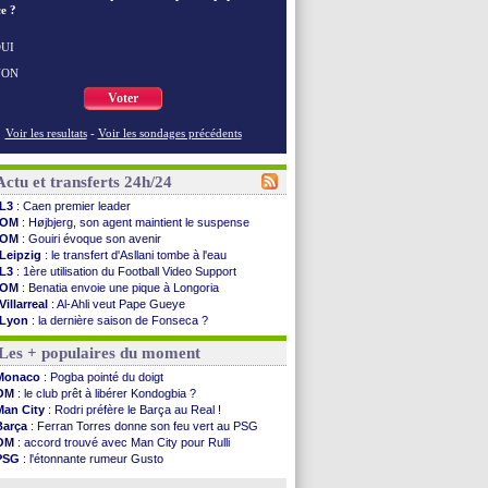
e ?
UI
NON
Voter
Voir les resultats
-
Voir les sondages précédents
Actu et transferts 24h/24
L3
: Caen premier leader
OM
: Højbjerg, son agent maintient le suspense
OM
: Gouiri évoque son avenir
Leipzig
: le transfert d'Asllani tombe à l'eau
L3
: 1ère utilisation du Football Video Support
OM
: Benatia envoie une pique à Longoria
Villarreal
: Al-Ahli veut Pape Gueye
Lyon
: la dernière saison de Fonseca ?
OM
: un nouveau prétendant pour Højbjerg
Les + populaires du moment
Brest
: un gardien norvégien en approche ?
OM
: McCourt a versé 120 M€ en 2026
Monaco
: Pogba pointé du doigt
PSG
: 4 retours dans le groupe face à Man Utd ...
OM
: le club prêt à libérer Kondogbia ?
Nice
: Kevin Carlos va partir en Italie
Man City
: Rodri préfère le Barça au Real !
L1
: prison avec sursis requis contre un arbitre
Barça
: Ferran Torres donne son feu vert au PSG
Leganés
: c'est signé pour Luca Zidane (off.)
OM
: accord trouvé avec Man City pour Rulli
Atletico
: Ruggeri en route pour Aston Villa
PSG
: l'étonnante rumeur Gusto
Monaco
: Filipe Luis soutient Biereth
OM
: une offre pour Bulka
Lyon
: Mangala prêté à Getafe (officiel)