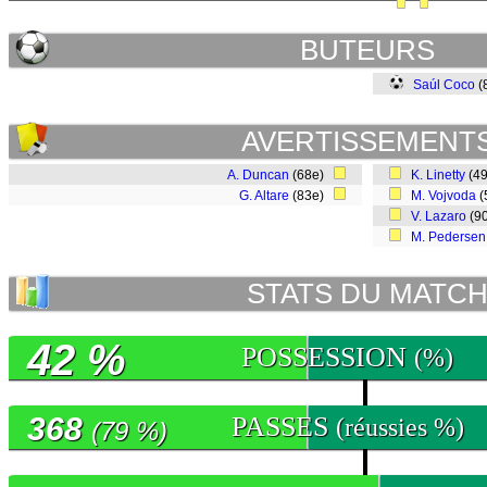
BUTEURS
Saúl Coco
(
AVERTISSEMENT
A. Duncan
(68e)
K. Linetty
(4
G. Altare
(83e)
M. Vojvoda
(
V. Lazaro
(9
M. Pedersen
STATS DU MATC
42 %
POSSESSION
(%)
368
PASSES
(réussies %)
(79 %)