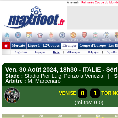
A retenir :
Palmarès Coupe du Mond
OM
PSG
Lyon
Lille
Monaco
Chelsea
Man Utd
Arsenal
Liverpool
ManCity
Ba
+ de clubs
Mercato
Ligue 1
L2/Coupes
Etranger
Coupe d'Europe
Les B
Angleterre
|
Espagne
|
Italie
|
Allemagne
|
Belgique
|
Pays-Bas
Ven. 30 Août 2024, 18h30 - ITALIE - Sér
Stade :
Stadio Pier Luigi Penzo à Venezia |
S
Arbitre :
M. Marcenaro
0
1
VENISE
TORIN
(mi-tps: 0-0)
1
10
20
30
40
50
6