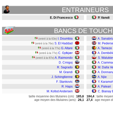
ENTRAINEURS
E. Di Francesco
P. Vanoli
BANCS DE TOUCH
I. Doumbia
A. Sanabri
(entré à la 63e)
S. El Haddad
M. Peders
(entré à la 76e)
G. Altare
A. Tameze
(entré à la 77e)
C. Gytkjær
A. Dembél
(entré à la 77e)
A. Raimondo
S. Walukie
(entré à la 87e)
D. Crnigoj
A. Ciammag
R. Sagrado
M. Dalla V
M. Grandi
A. Donna
J. Schingtienne
A. Njie
F. Stankovic
Y. Karamo
R. Haps
A. Paleari
M. Kofod Andersen
C. Bianay 
taille moyenne des titulaires (cm) :
185,6
184,4
: taille moye
age moyen des titulaires (ans) :
26,1
27,4
: age moyen de