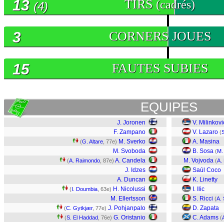
13
TIRS
(cadrés)
(4)
3
CORNERS JOUES
15
FAUTES SUBIES
EQUIPES
J. Joronen
V. Milinkov
F. Zampano
V. Lazaro
(
M. Sverko
A. Masina
(
G. Altare
, 77e)
M. Svoboda
B. Sosa
(
M.
A. Candela
M. Vojvoda
(
A. Raimondo
, 87e)
(
A.
J. Idzes
Saúl Coco
A. Duncan
K. Linetty
H. Nicolussi
I. Ilic
(
I. Doumbia
, 63e)
M. Ellertsson
S. Ricci
(
A.
J. Pohjanpalo
D. Zapata
(
C. Gytkjær
, 77e)
G. Oristanio
C. Adams
(
S. El Haddad
, 76e)
(