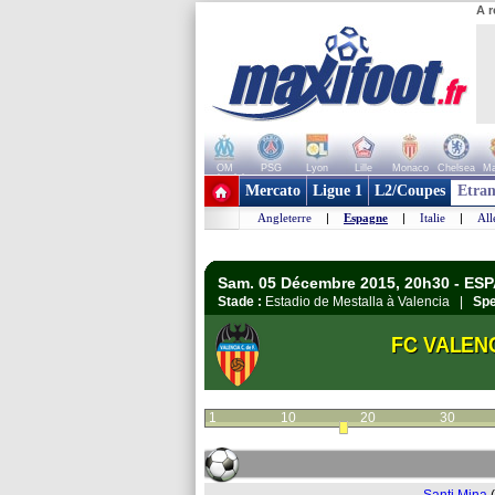
A r
OM
PSG
Lyon
Lille
Monaco
Chelsea
Ma
+ de clubs
Mercato
Ligue 1
L2/Coupes
Etran
Angleterre
|
Espagne
|
Italie
|
Al
Sam. 05 Décembre 2015, 20h30 - ESP
Stade :
Estadio de Mestalla à Valencia |
Spe
FC VALEN
1
10
20
30