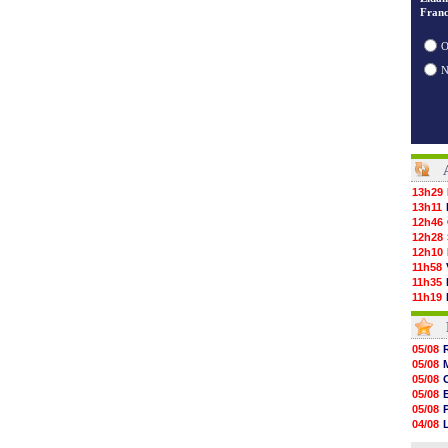
Franc
O
13h29
13h11
12h46
12h28
12h10
11h58
11h35
11h19
11h07
10h53
10h36
05/08
10h13
05/08
09h51
05/08
09h32
05/08
09h11
05/08
08h57
04/08
08h39
04/08
08h22