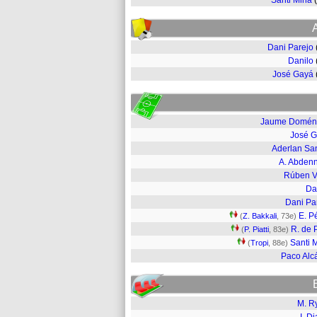
Santi Mina
Dani Parejo
Danilo
José Gayá
Jaume Domén
José 
Aderlan Sa
A. Abden
Rúben V
Da
Dani Pa
E. P
(
Z. Bakkali
, 73e)
R. de 
(
P. Piatti
, 83e)
Santi 
(
Tropi
, 88e)
Paco Alc
M. R