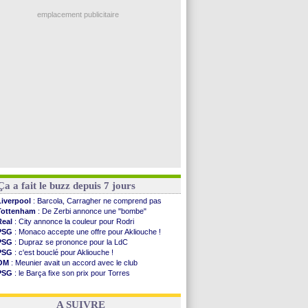
Real
: une nouvelle offre pour Vinicius
PSG
: Luis Enrique satisfait malgré tout
emplacement publicitaire
Monaco
: Pogba pointé du doigt
Rennes
: Zabiri n'est pas fan de la L1
Rennes
: une offre de Fulham pour Aït Boudlal
VIDEO
: Thomasson et Cresswell réconciliés
Dunkerque
: Nzonzi avait des pistes en L1
Voir les brèves précédentes
Ça a fait le buzz depuis 7 jours
Liverpool
: Barcola, Carragher ne comprend pas
Tottenham
: De Zerbi annonce une "bombe"
Real
: City annonce la couleur pour Rodri
PSG
: Monaco accepte une offre pour Akliouche !
PSG
: Dupraz se prononce pour la LdC
PSG
: c'est bouclé pour Akliouche !
OM
: Meunier avait un accord avec le club
PSG
: le Barça fixe son prix pour Torres
Barça
: Torres souhaite rejoindre le PSG !
FIFA
: Infantino sollicite Trump
A SUIVRE