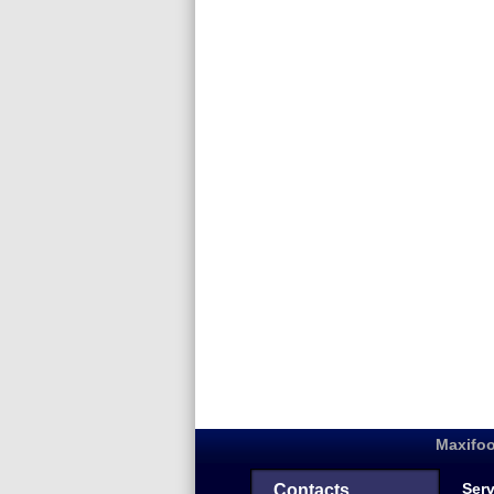
Maxifoo
Serv
Contacts