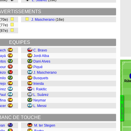
(86e)
L. Suárez
(59e)
AVERTISSEMENTS
(70e)
J. Mascherano
(16e)
(77e)
(87e)
EQUIPES
ech
C. Bravo
Gayá
Jordi Alba
ntos
Dani Alves
nour
Piqué
ezo
J. Mascherano
nilo
Busquets
Rúbe
rejo
Iniesta
érez
I. Rakitic
Paul
L. Suárez
F
Mina
Neymar
C
V
ácer
L. Messi
R
A
L
E
Di
N
C
BANC DE TOUCHE
Ba
E
F
yan
M. ter Stegen
Tr