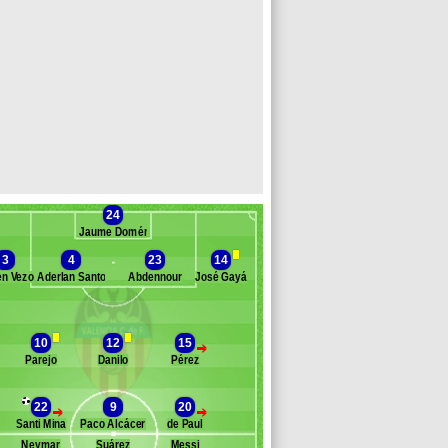
24
Jaume Doménech
3
4
23
14
n Vezo
Aderlan Santos
Abdennour
José Gayá
Banc des remplaçants
FC Valence
10
12
15
>
Parejo
Danilo
Pérez
yan
allo
kkali
22
9
20
>
>
ran Villalba
Santi Mina
Paco Alcácer
de Paul
opi
Neymar
Suárez
Messi