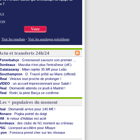
e ?
UI
NON
Voter
Voir les resultats
-
Voir les sondages précédents
Actu et transferts 24h/24
Fenerbahçe
: Greenwood savoure son premier ...
Bordeaux
: Mavuba n'est plus l'entraîneur (off.)
Galatasaray
: Milan rejette 35 M€ pour Leão
Southampton
: D. Traoré prêté au Mans (officiel)
Real
: Vinicius tout proche de prolonger !
VIDEO
: un accueil impressionnant pour Salah !
Real
: Diomandé attendu ce jeudi à Madrid !
Real
: Rodri, la piste Barça se confirme
PSG
: Akliouche arrive ce jeudi à Paris !
Les + populaires du moment
Médias
: la Liga quitte beIN Sports !
PSG
: pas d'inquiétude pour Rafael Pol
Real
: Diomandé arrive pour 140 M€ !
Real
: ça se complique pour Rodri !
Monaco
: Pogba pointé du doigt
Barça
: Ferran Torres donne son feu vert au ...
OM
: le retour d'Adidas est acté
FIFA
: des excuses après le projet
Bordeaux
: des clubs de N1 montent au créneau
Abha
: c'est fait pour Fekir (officiel)
PSG
: Liverpool accélère pour Mbaye
Real
: réponse imminente de Vinicius
Lyon
: Fonseca prend cher sur les réseaux
Arsenal
: Nørgaard transféré à Everton (off.)
Trabzonspor
: une annonce pour Salah !
Al-Ahli
: Deschamps a discuté !