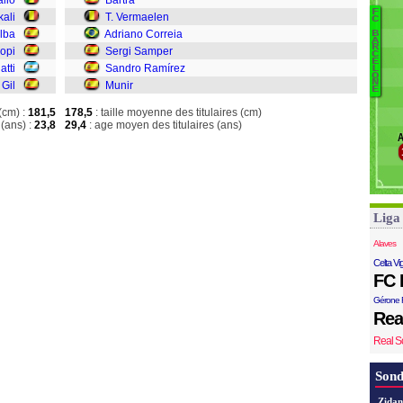
allo
Bartra
Pi
F
kali
T. Vermaelen
B
C
N
alba
Adriano Correia
B
t
A
R
ropi
Sergi Samper
C
Ba
E
atti
Sandro Ramírez
L
V
O
N
Gil
Munir
Co
E
S
(cm) :
181,5
178,5
: taille moyenne des titulaires (cm)
S
(ans) :
23,8
29,4
: age moyen des titulaires (ans)
A
Mu
Liga
Alaves
Celta Vi
FC 
Gérone 
Rea
Real S
Sond
Zidan