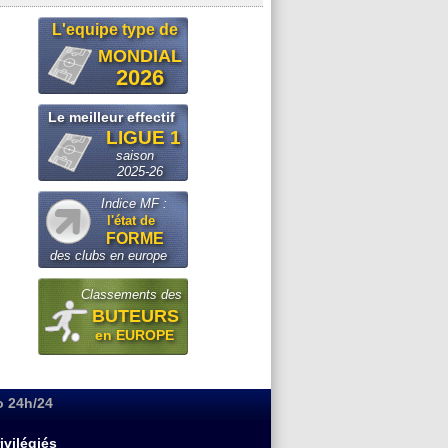
L'equipe type de
MONDIAL
2026
Le meilleur effectif
LIGUE 1
saison
2025-26
Indice MF :
l'état de
FORME
des clubs en europe
Classements des
BUTEURS
en EUROPE
o 24h/24
ivilégiés