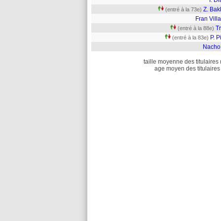
I. Di
Z. Bak
(entré à la 73e)
Fran Vill
T
(entré à la 88e)
P. Pi
(entré à la 83e)
Nacho 
taille moyenne des titulaires 
age moyen des titulaires 