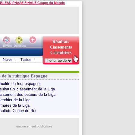
BLEAU PHASE FINALE Coupe du Monde
Résultats
Bayern
Dortmund
Classements
Calendriers
Maroc
|
Tunisie
|
s de la rubrique Espagne
tualité du foot espagnol
sultats & classement de la Liga
assement des buteurs de la Liga
endrier de la Liga
lmarès de la Liga
sultats Coupe du Roi
emplacement publicitaire