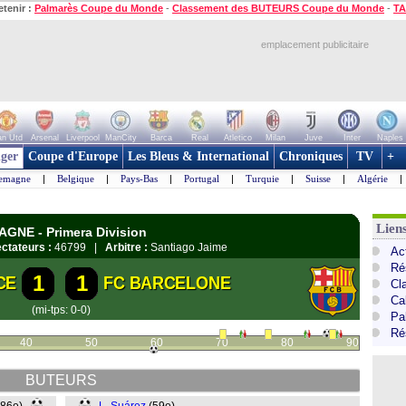
etenir :
Palmarès Coupe du Monde
-
Classement des BUTEURS Coupe du Monde
-
TA
emplacement publicitaire
n Utd
Arsenal
Liverpool
ManCity
Barca
Real
Atletico
Milan
Juve
Inter
Naples
ger
Coupe d'Europe
Les Bleus & International
Chroniques
TV
+
lemagne
|
Belgique
|
Pays-Bas
|
Portugal
|
Turquie
|
Suisse
|
Algérie
|
Lien
AGNE - Primera Division
ctateurs :
46799 |
Arbitre :
Santiago Jaime
Ac
Ré
1
1
CE
FC BARCELONE
Cl
Cal
(mi-tps: 0-0)
Pa
Ré
40
50
60
70
80
90
BUTEURS