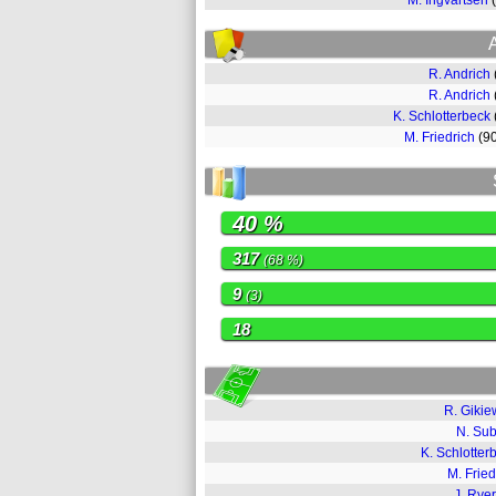
M. Ingvartsen
R. Andrich
R. Andrich
K. Schlotterbeck
M. Friedrich
(9
40 %
317
(68 %)
9
(3)
18
R. Gikie
N. Sub
K. Schlotter
M. Fried
J. Rye