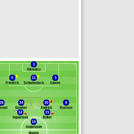
1
Gikiewicz
5
31
3
Friedrich
Schlotterbeck
Subotic
Banc des remplaçants
Union Berlin
28
34
30
6
übner
immel
Gentner
Andrich
Ryerson
lli
32
15
>
>
ees
Ingvartsen
Bülter
colas
10
Andersson
lter
römel
Mateta