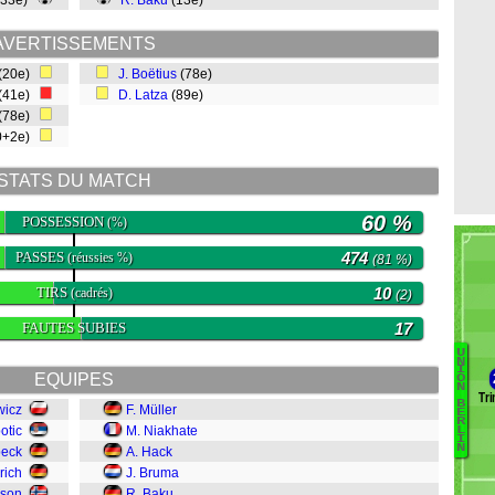
(33e)
R. Baku
(13e)
AVERTISSEMENTS
(20e)
J. Boëtius
(78e)
(41e)
D. Latza
(89e)
(78e)
0+2e)
STATS DU MATCH
60 %
POSSESSION
(%)
PASSES
474
(réussies %)
(81 %)
TIRS
10
(cadrés)
(2)
FAUTES SUBIES
17
U
N
I
EQUIPES
O
H
N
Tr
B
Ma
wicz
F. Müller
E
R
M
otic
M. Niakhate
L
I
Ni
N
beck
A. Hack
Po
rich
J. Bruma
P
rson
R. Baku