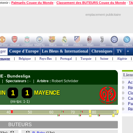
etenir :
Palmarès Coupe du Monde
-
Classement des BUTEURS Coupe du Monde
-
TA
emplacement publicitaire
n Utd
Arsenal
Liverpool
ManCity
Barca
Real
Atletico
Milan
Juve
Inter
Naples
ger
Coupe d'Europe
Les Bleus & International
Chroniques
TV
+
emagne
|
Belgique
|
Pays-Bas
|
Portugal
|
Turquie
|
Suisse
|
Algérie
|
Lien
E - Bundesliga
in |
Spectateurs :
- |
Arbitre :
Robert Schröder
Ac
Ré
1
1
IN
MAYENCE
Cl
Ca
(mi-tps: 1-1)
Pa
Ré
40
50
60
70
80
90
BUTEURS