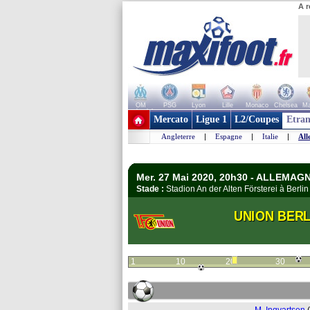
A r
OM
PSG
Lyon
Lille
Monaco
Chelsea
Ma
+ de clubs
Mercato
Ligue 1
L2/Coupes
Etran
Angleterre
|
Espagne
|
Italie
|
All
Mer. 27 Mai 2020, 20h30 - ALLEMAGN
Stade :
Stadion An der Alten Försterei à Berl
UNION BERL
1
10
20
30