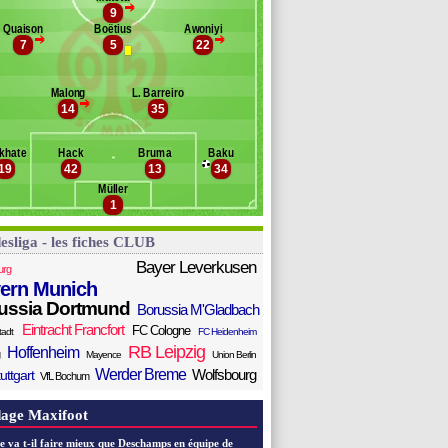
>
9
ichel
Banc des remplaçants
Mayence
Quaison
Boëtius
Awoniyi
chmiedebach
>
>
7
5
22
rosinski
ah
ahmen
ernandes
Malong
L. Barreiro
>
14
35
tza
aron Martín
khate
Hack
Bruma
Baku
nisiwo
19
42
13
34
alai
Müller
ztunali
1
esliga - les fiches CLUB
Bayer Leverkusen
urg
ern Munich
ussia Dortmund
Borussia M'Gladbach
Eintracht Francfort
FC Cologne
tadt
FC Heidenheim
RB Leipzig
Hoffenheim
Mayence
Union Berlin
Werder Breme
Wolfsbourg
uttgart
VfL Bochum
age Maxifoot
e va t-il faire mieux que Deschamps en équipe de