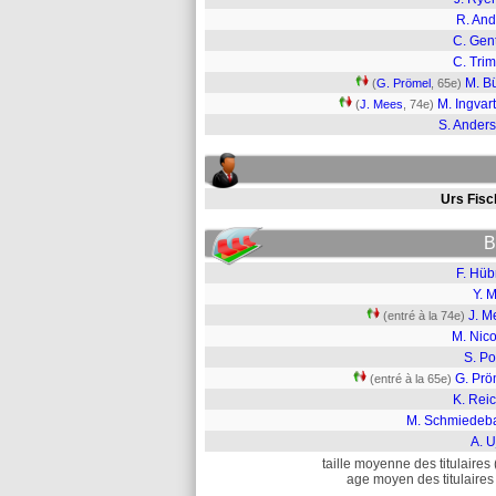
R. And
C. Gen
C. Tri
M. Bü
(
G. Prömel
, 65e)
M. Ingvar
(
J. Mees
, 74e)
S. Ander
Urs Fisc
B
F. Hüb
Y. M
J. M
(entré à la 74e)
M. Nico
S. Po
G. Prö
(entré à la 65e)
K. Rei
M. Schmiedeb
A. U
taille moyenne des titulaires 
age moyen des titulaires 