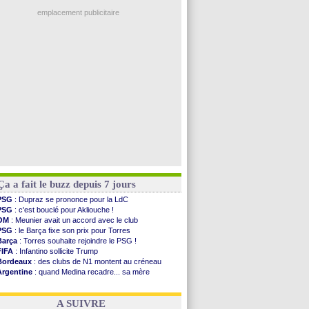
PSG
: Luis Enrique satisfait malgré tout
Man Utd
: Zirkzee vers la Juventus ?
emplacement publicitaire
Amical
: Monaco s'impose contre Getafe
Nantes
: Der Zakarian et sa relation avec Kita
OM
: le club prêt à libérer Kondogbia ?
Monaco
: le message touchant d'Akliouche
FIFA
: Tebas en remet une couche
Voir les brèves précédentes
Ça a fait le buzz depuis 7 jours
PSG
: Dupraz se prononce pour la LdC
PSG
: c'est bouclé pour Akliouche !
OM
: Meunier avait un accord avec le club
PSG
: le Barça fixe son prix pour Torres
Barça
: Torres souhaite rejoindre le PSG !
FIFA
: Infantino sollicite Trump
Bordeaux
: des clubs de N1 montent au créneau
Argentine
: quand Medina recadre... sa mère
Real
: le démenti de Leipzig pour Diomandé
OM
: Paixão attire un 2e club anglais
A SUIVRE