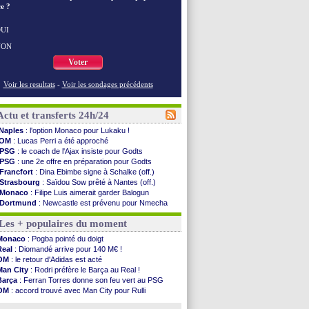
e ?
UI
NON
Voter
Voir les resultats
-
Voir les sondages précédents
Actu et transferts 24h/24
Naples
: l'option Monaco pour Lukaku !
OM
: Lucas Perri a été approché
PSG
: le coach de l'Ajax insiste pour Godts
PSG
: une 2e offre en préparation pour Godts
Francfort
: Dina Ebimbe signe à Schalke (off.)
Strasbourg
: Saïdou Sow prêté à Nantes (off.)
Monaco
: Filipe Luis aimerait garder Balogun
Dortmund
: Newcastle est prévenu pour Nmecha
Barça
: première offre à 45 M€ pour Rodri ?
Les + populaires du moment
Argentine
: le soutien très appuyé à Infantino
Tottenham
: Van de Ven va prolonger
Monaco
: Pogba pointé du doigt
Barça
: l'agent de Rodri confirme !
Real
: Diomandé arrive pour 140 M€ !
FIFA
: la CAF soutient Infantino
OM
: le retour d'Adidas est acté
CdM 2030
: Rubiales charge Infantino et ...
Man City
: Rodri préfère le Barça au Real !
Rennes
: Embolo a des pistes alléchantes
Barça
: Ferran Torres donne son feu vert au PSG
Côte d'Ivoire
: Renard affiche ses ambitions
OM
: accord trouvé avec Man City pour Rulli
Rennes
: Haise confirme pour Aït Boudlal
PSG
: l'étonnante rumeur Gusto
Man City
: Trafford à Leeds pour 47 M€ (off...