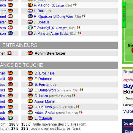
Re
rich
P. Malong
(
D. Latza
, 82e)
M
S
A
tner
L. Barreiro
Y
B
Uj
E
mmel
R. Quaison
(
Ji Dong-Won
, 73e)
N
D
C
E
lter
J. Boëtius
F
tsen
T. Awoniyi
(
K. Onisiwo
, 63e)
Ji
sson
J. Mateta
(
Ádám Szalai
, 82e)
La
A
ENTRAINEURS
Nia
O
Sz
her
Achim Beierlorzer
Ö
ANCS DE TOUCHE
Bund
ner
D. Brosinski
alli
F. Dahmen
Augsbo
ees
E. Fernandes
Bay
las
Ji Dong-Won
(entré à la 73e)
Bor
lter
D. Latza
(entré à la 82e)
Darms
mel
Aaron Martín
Fribourg
chel
K. Onisiwo
(entré à la 63e)
VfB St
ach
Ádám Szalai
(entré à la 82e)
jah
L. Öztunali
Sond
(cm) :
188,5
183,6
: taille moyenne des titulaires (cm)
(ans) :
27,5
23,8
: age moyen des titulaires (ans)
Zidan