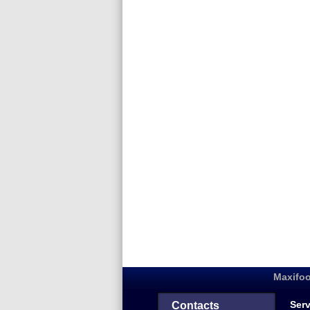
Maxifoo
Serv
Contacts