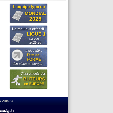
L'equipe type de
MONDIAL
2026
Le meilleur effectif
LIGUE 1
saison
2025-26
Indice MF :
l'état de
FORME
des clubs en europe
Classements des
BUTEURS
en EUROPE
o 24h/24
ivilégiés