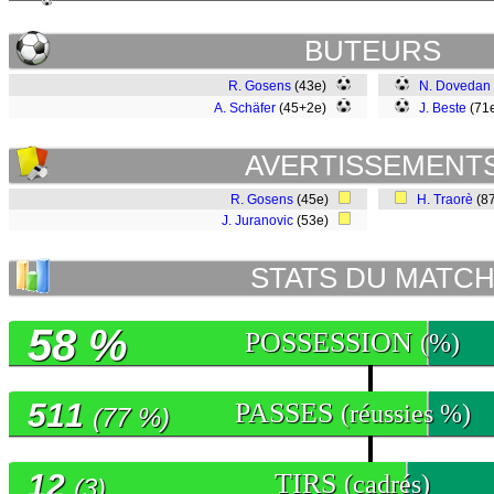
BUTEURS
R. Gosens
(43e)
N. Dovedan
A. Schäfer
(45+2e)
J. Beste
(71
AVERTISSEMENT
R. Gosens
(45e)
H. Traorè
(8
J. Juranovic
(53e)
STATS DU MATC
58 %
POSSESSION
(%)
511
PASSES
(réussies %)
(77 %)
12
TIRS
(cadrés)
(3)