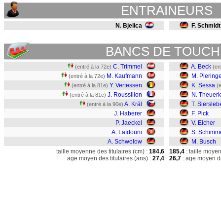
ENTRAINEURS
N. Bjelica
F. Schmidt
BANCS DE TOUCH
C. Trimmel
A. Beck
(entré à la 72e)
(en
M. Kaufmann
M. Piering
(entré à la 72e)
Y. Vertessen
K. Sessa
(entré à la 81e)
(
J. Roussillon
N. Theuerk
(entré à la 81e)
A. Král
T. Siersle
(entré à la 90e)
J. Haberer
F. Pick
P. Jaeckel
V. Eicher
A. Laïdouni
S. Schimm
A. Schwolow
M. Busch
taille moyenne des titulaires (cm) :
184,6
185,4
: taille moye
age moyen des titulaires (ans) :
27,4
26,7
: age moyen de