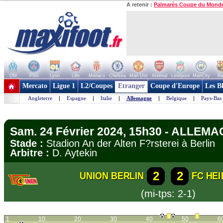
A retenir :
Palmarès Coupe du Mond
OM
PSG
Lyon
Lille
Monaco
Chelsea
Man Utd
Arsenal
Liverpool
ManCity
Ba
+ de clubs
Mercato
Ligue 1
L2/Coupes
Etranger
Coupe d'Europe
Les B
Angleterre
|
Espagne
|
Italie
|
Allemagne
|
Belgique
|
Pays-Bas
Sam. 24 Février 2024, 15h30 - ALLEMA
Stade :
Stadion An der Alten F?rsterei à Berli
Arbitre :
D. Aytekin
2
2
UNION BERLIN
FC HE
(mi-tps: 2-1)
1
10
20
30
40
50
6