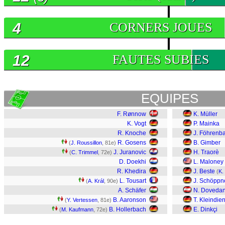
4
CORNERS JOUES
12
FAUTES SUBIES
EQUIPES
F. Rønnow
K. Müller
K. Vogt
P. Mainka
R. Knoche
J. Föhrenb
R. Gosens
B. Gimber
(
J. Roussillon
, 81e)
J. Juranovic
H. Traorè
(
C. Trimmel
, 72e)
D. Doekhi
L. Maloney
R. Khedira
J. Beste
(
K.
L. Tousart
J. Schöppn
(
A. Král
, 90e)
A. Schäfer
N. Doveda
B. Aaronson
T. Kleindien
(
Y. Vertessen
, 81e)
B. Hollerbach
E. Dinkçi
(
M. Kaufmann
, 72e)