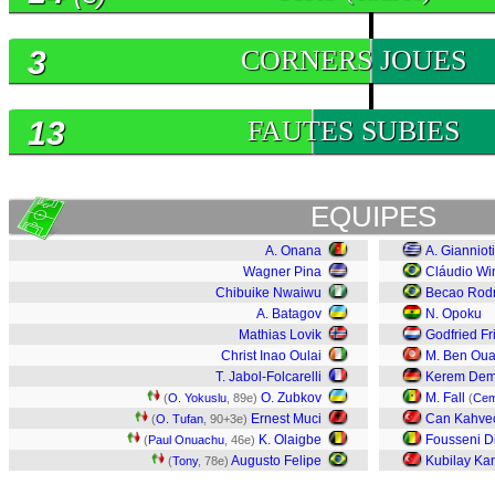
3
CORNERS JOUES
13
FAUTES SUBIES
EQUIPES
A. Onana
A. Gianniot
Wagner Pina
Cláudio Wi
Chibuike Nwaiwu
Becao Rod
A. Batagov
N. Opoku
Mathias Lovik
Godfried F
Christ Inao Oulai
M. Ben Ou
T. Jabol-Folcarelli
Kerem Dem
O. Zubkov
M. Fall
(
O. Yokuslu
, 89e)
(
Cem
Ernest Muci
Can Kahveci
(
O. Tufan
, 90+3e)
K. Olaigbe
Fousseni D
(
Paul Onuachu
, 46e)
Augusto Felipe
Kubilay Ka
(
Tony
, 78e)