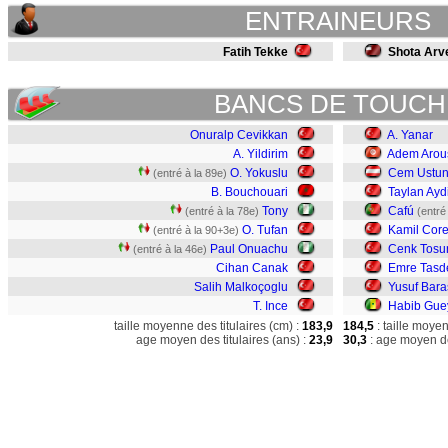
ENTRAINEURS
Fatih Tekke
Shota Arv
BANCS DE TOUCH
Onuralp Cevikkan
A. Yanar
A. Yildirim
Adem Arou
O. Yokuslu
Cem Ustu
(entré à la 89e)
B. Bouchouari
Taylan Ayd
Tony
Cafú
(entré à la 78e)
(entré
O. Tufan
Kamil Core
(entré à la 90+3e)
Paul Onuachu
Cenk Tosu
(entré à la 46e)
Cihan Canak
Emre Tasd
Salih Malkoçoglu
Yusuf Bara
T. Ince
Habib Gue
taille moyenne des titulaires (cm) :
183,9
184,5
: taille moye
age moyen des titulaires (ans) :
23,9
30,3
: age moyen de