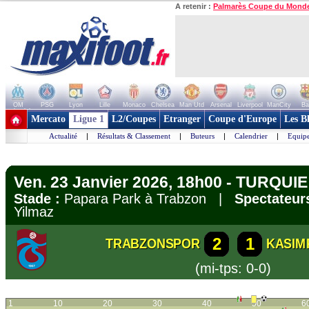
A retenir :
Palmarès Coupe du Mond
OM
PSG
Lyon
Lille
Monaco
Chelsea
Man Utd
Arsenal
Liverpool
ManCity
Ba
+ de clubs
Mercato
Ligue 1
L2/Coupes
Etranger
Coupe d'Europe
Les B
Actualité
|
Résultats & Classement
|
Buteurs
|
Calendrier
|
Equipe
Ven. 23 Janvier 2026, 18h00 - TURQUIE 
Stade :
Papara Park à Trabzon |
Spectateurs
Yilmaz
2
1
TRABZONSPOR
KASIM
(mi-tps: 0-0)
1
10
20
30
40
50
6