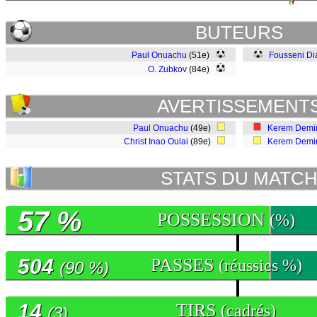
BUTEURS
Paul Onuachu
(51e)
Fousseni Di
O. Zubkov
(84e)
AVERTISSEMENT
Paul Onuachu
(49e)
Kerem Demi
Christ Inao Oulai
(89e)
Kerem Demi
STATS DU MATC
57 %
POSSESSION
(%)
504
PASSES
(réussies %)
(90 %)
14
TIRS
(cadrés)
(3)