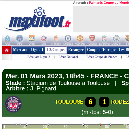
A retenir :
Palmarès Coupe du Mond
OM
PSG
Lyon
Lille
Monaco
Chelsea
Man Utd
Arsenal
Liverpool
ManCity
Ba
+ de clubs
Mercato
Ligue 1
L2/Coupes
Etranger
Coupe d'Europe
Les B
Résultats Ligue 2
|
Résus National
|
Résus Coupe de France
|
Ré
Mer. 01 Mars 2023, 18h45 - FRANCE - 
Stade :
Stadium de Toulouse à Toulouse |
Sp
Arbitre :
J. Pignard
6
1
TOULOUSE
RODE
(mi-tps: 5-0)
1
10
20
30
40
50
6