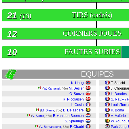
21
TIRS
(cadrés)
(13)
12
CORNERS JOUES
10
FAUTES SUBIES
EQUIPES
K. Haug
T. Secchi
M. Desler
J. Chougra
(
W. Kamanzi
, 46e)
G. Suazo
L. Buadés
R. Nicolaisen
S. Raux-Ya
L. Costa
Louis Torre
B. Dejaegere
K. Boma
(
M. Diarra
, 73e)
B. van den Boomen
A. Valério
(
V. Sierro
, 46e)
S. Spierings
W. Younou
F. Chaïbi
Park Jung-
(
V. Birmancevic
, 58e)