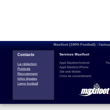
Maxifoot (100% Football) : l'actua
Services Maxifoot
Contacts
Appli Maxifoot Android
Flu
La rédaction
Appli Maxifoot iPhone
Publicité
Site web Mobile
Recrutement
Choix de consentement
Infos légales
Liens football