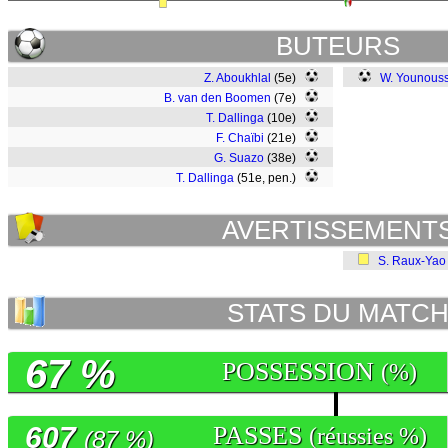
BUTEURS
Z. Aboukhlal
(5e)
W. Younous
B. van den Boomen
(7e)
T. Dallinga
(10e)
F. Chaïbi
(21e)
G. Suazo
(38e)
T. Dallinga
(51e, pen.)
AVERTISSEMENT
S. Raux-Yao
STATS DU MATC
67 %
POSSESSION
(%)
607
PASSES
(réussies %)
(87 %)