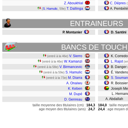
Z. Aboukhlal
C. Dépres
(
T. Dallinga
A. Pembél
(
S. Hamulic
, 59e)
ENTRAINEURS
P. Montanier
D. Santini
BANCS DE TOUCH
V. Sierro
K. Corredo
(entré à la 46e)
W. Kamanzi
L. Rajot
(entré à la 46e)
(en
V. Birmancevic
B. Danger
(entré à la 58e)
S. Hamulic
É. Vanden
(entré à la 59e)
M. Diarra
S. Souma
(entré à la 73e)
A. Onaiwu
R. Boissier
K. Keben
Joseph Me
L. Hernan
M. Dupé
A. Abdallah
D. Genreau
taille moyenne des titulaires (cm) :
184,3
184,0
: taille moye
age moyen des titulaires (ans) :
24,7
24,4
: age moyen de