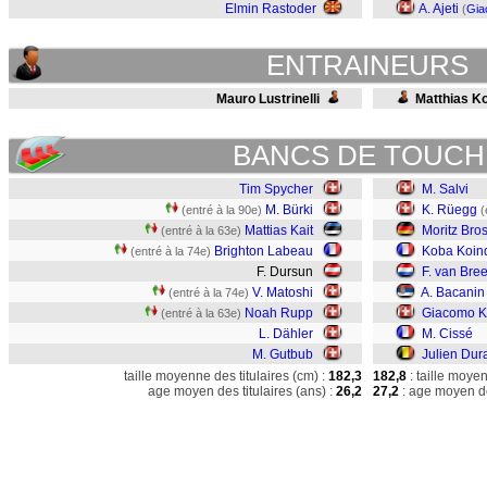
Elmin Rastoder
A. Ajeti
(
Gia
ENTRAINEURS
Mauro Lustrinelli
Matthias Ko
BANCS DE TOUCH
Tim Spycher
M. Salvi
M. Bürki
K. Rüegg
(entré à la 90e)
(
Mattias Kait
Moritz Bro
(entré à la 63e)
Brighton Labeau
Koba Koin
(entré à la 74e)
F. Dursun
F. van Br
V. Matoshi
A. Bacanin
(entré à la 74e)
Noah Rupp
Giacomo K
(entré à la 63e)
L. Dähler
M. Cissé
M. Gutbub
Julien Dura
taille moyenne des titulaires (cm) :
182,3
182,8
: taille moye
age moyen des titulaires (ans) :
26,2
27,2
: age moyen de