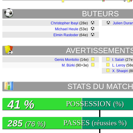
BUTEURS
Christopher Ibayi
(28e)
Julien Duran
Michael Heule
(53e)
Elmin Rastoder
(64e)
AVERTISSEMENT
Genis Montolio
(14e)
I. Salah
(27
M. Bürki
(90+3e)
L. Leroy
(58
X. Shaqiri
(8
STATS DU MATC
41 %
POSSESSION
(%)
285
PASSES
(réussies %)
(76 %)