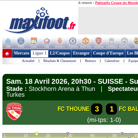
A retenir :
Palmarès Coupe du Mond
OM
PSG
Lyon
Lille
Monaco
Chelsea
Man Utd
Arsenal
Liverpool
ManCity
Ba
+ de clubs
Mercato
Ligue 1
L2/Coupes
Etranger
Coupe d'Europe
Les B
Actualité
|
Résultats & Classement
|
Buteurs
|
Calendrier
|
Equipe
Sam. 18 Avril 2026, 20h30 - SUISSE - 
Stade :
Stockhorn Arena à Thun |
Spectateur
Turkes
3
1
FC THOUNE
FC BA
(mi-tps: 1-0)
1
10
20
30
40
50
6