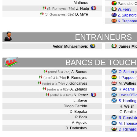
Matheus
Panutche 
Z. Hadji
(B. Romeyns, 74e)
W. Ferry
D. Myre
(J. Goncalves, 62e)
Z. Sapsford
K. Trapano
ENTRAINEURS
Veldin Muharemovic
James Mic
BANCS DE TOUCH
A. Sacras
O. Stirton
(entré à la 74e)
(
B. Romeyns
I. Pappoe
(entré à la 74e)
(
J. Goncalves
M. Watters
(entré à la 74e)
A. Zenadji
R. Adams
(entré à la 62e)
N. Perez
Lewis O'Do
(entré à la 62e)
L. Sever
S. Harding
Diogo Garrido
H. Welsh
D. Bopaka
C. Beattie
P. Bock
S. Constab
A. Agovic
M. Thoms
D. Dadashev
D. Richard