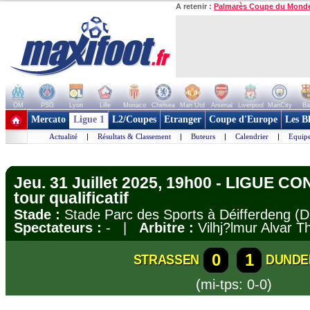
A retenir :
Palmarès Coupe du Mond
OM
PSG
Lyon
Lille
Monaco
Chelsea
Man Utd
Arsenal
Liverpool
ManCity
Ba
+ de clubs
Mercato
Ligue 1
L2/Coupes
Etranger
Coupe d'Europe
Les B
Actualité
|
Résultats & Classement
|
Buteurs
|
Calendrier
|
Equipe
Jeu. 31 Juillet 2025, 19h00 - LIGUE 
tour qualificatif
Stade :
Stade Parc des Sports à Déifferdeng (
Spectateurs :
- |
Arbitre :
Vilhj?lmur Alvar T
0
1
STRASSEN
DUNDE
(mi-tps: 0-0)