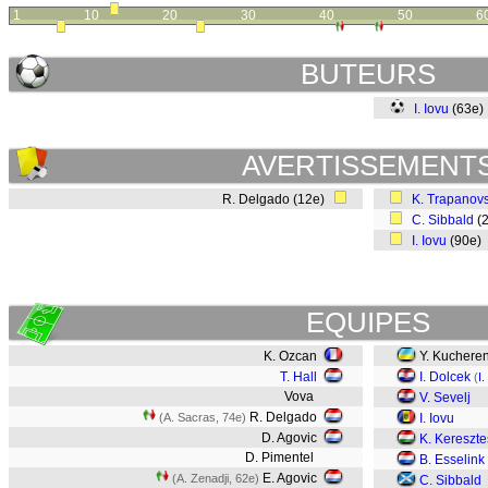
1
10
20
30
40
50
6
BUTEURS
I. Iovu
(63e
AVERTISSEMENT
R. Delgado (12e)
K. Trapanovs
C. Sibbald
(
I. Iovu
(90e)
EQUIPES
K. Ozcan
Y. Kuchere
T. Hall
I. Dolcek
(
I
Vova
V. Sevelj
R. Delgado
(A. Sacras, 74e)
I. Iovu
D. Agovic
K. Kereszte
D. Pimentel
B. Esselink
E. Agovic
(A. Zenadji, 62e)
C. Sibbald