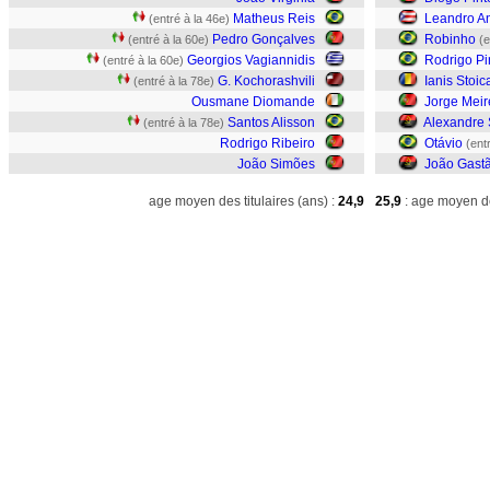
Matheus Reis
Leandro An
(entré à la 46e)
Pedro Gonçalves
Robinho
(entré à la 60e)
(e
Georgios Vagiannidis
Rodrigo P
(entré à la 60e)
G. Kochorashvili
Ianis Stoic
(entré à la 78e)
Ousmane Diomande
Jorge Meir
Santos Alisson
Alexandre 
(entré à la 78e)
Rodrigo Ribeiro
Otávio
(ent
João Simões
João Gast
age moyen des titulaires (ans) :
24,9
25,9
: age moyen de