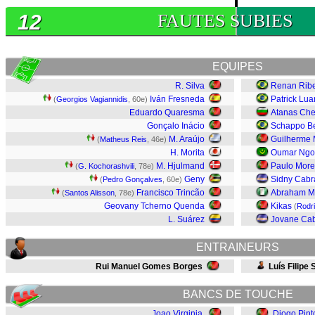
12
FAUTES SUBIES
EQUIPES
R. Silva
Renan Ribe
Iván Fresneda
Patrick Lua
(
Georgios Vagiannidis
, 60e)
Eduardo Quaresma
Atanas Che
Gonçalo Inácio
Schappo B
M. Araújo
Guilherme 
(
Matheus Reis
, 46e)
H. Morita
Oumar Ng
M. Hjulmand
Paulo More
(
G. Kochorashvili
, 78e)
Geny
Sidny Cabr
(
Pedro Gonçalves
, 60e)
Francisco Trincão
Abraham M
(
Santos Alisson
, 78e)
Geovany Tcherno Quenda
Kikas
(
Rodr
L. Suárez
Jovane Cab
ENTRAINEURS
Rui Manuel Gomes Borges
Luís Filipe 
BANCS DE TOUCHE
Joao Virginia
Diogo Pint