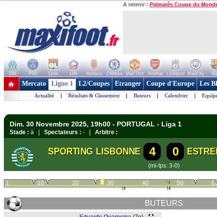
A retenir :
Palmarès Coupe du Mond
OM
PSG
Lyon
Lille
Monaco
Chelsea
Man Utd
Arsenal
Liverpool
ManCity
Ba
+ de clubs
Mercato
Ligue 1
L2/Coupes
Etranger
Coupe d'Europe
Les B
Actualité
|
Résultats & Classement
|
Buteurs
|
Calendrier
|
Equipe
Dim. 30 Novembre 2025, 19h00 - PORTUGAL - Liga 1
Stade :
à |
Spectateurs :
- |
Arbitre :
4
0
SPORTING LISBONNE
ESTRE
(mi-tps: 3-0)
1
10
20
30
40
50
6
BUTEURS