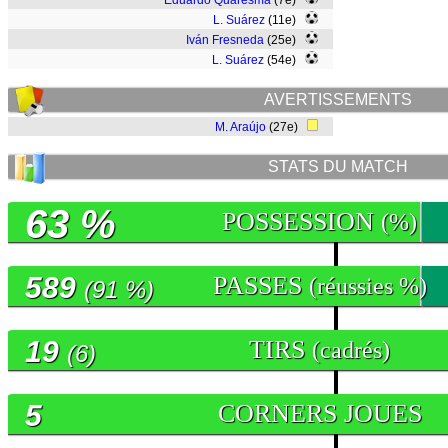
Eduardo Quaresma
(7e)
L. Suárez
(11e)
Iván Fresneda
(25e)
L. Suárez
(54e)
AVERTISSEMENTS
M. Araújo
(27e)
STATS DU MATCH
63 %
POSSESSION
(%)
589
PASSES
(réussies %)
(91 %)
19
TIRS
(cadrés)
(6)
5
CORNERS JOUES