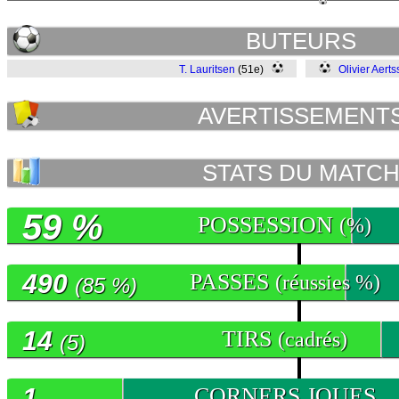
BUTEURS
T. Lauritsen
(51e)
Olivier Aert
AVERTISSEMENT
STATS DU MATC
59 %
POSSESSION
(%)
490
PASSES
(réussies %)
(85 %)
14
TIRS
(cadrés)
(5)
1
CORNERS JOUES