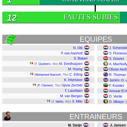
12
FAUTES SUBIES
EQUIPES
N. Olij
J. Schende
P. van Aanholt
S. Floranus
S. Bakari
S. Graves
M. Eerdhuijzen
(
T. Quintero
, 46e)
A. MacNult
M. Young
Olivier Aer
C. Eiting
(
Mohamed Nassoh
, 79e)
R. Thomas
K. Hlynsson
Jamiro
(
D. 
Gjivai Zechiël
(
P. Clement
, 79e)
F. Krastev
T. Lauritsen
Anouar El 
M. van Bergen
D. Vente
S. Mito
(
J. Ideho
, 46e)
D. Mbayo
(
ENTRAINEURS
M. Steijn
J. Jansen