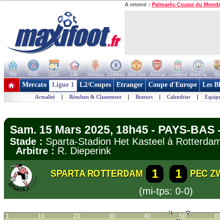
A retenir :
Palmarès Coupe du Mond
OM
PSG
Lyon
Lille
Monaco
Chelsea
Man Utd
Arsenal
Liverpool
ManCity
Ba
+ de clubs
Mercato
Ligue 1
L2/Coupes
Etranger
Coupe d'Europe
Les B
Actualité
|
Résultats & Classement
|
Buteurs
|
Calendrier
|
Equipe
Sam. 15 Mars 2025, 18h45 - PAYS-BAS -
Stade :
Sparta-Stadion Het Kasteel à Rotter
Arbitre :
R. Dieperink
1
1
SPARTA ROTTERDAM
PEC Z
(mi-tps: 0-0)
1
10
20
30
40
50
6