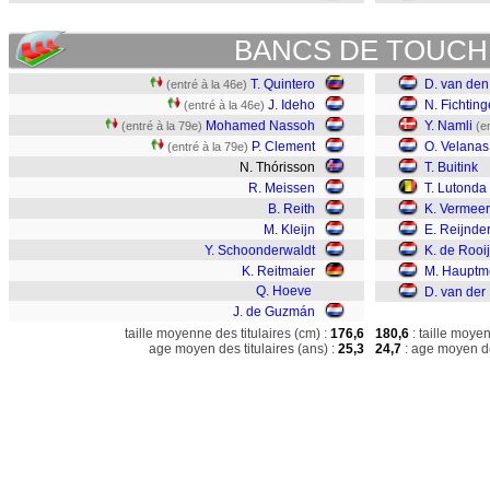
BANCS DE TOUCH
T. Quintero
D. van den
(entré à la 46e)
J. Ideho
N. Fichting
(entré à la 46e)
Mohamed Nassoh
Y. Namli
(entré à la 79e)
(e
P. Clement
O. Velanas
(entré à la 79e)
N. Thórisson
T. Buitink
R. Meissen
T. Lutonda
B. Reith
K. Vermeer
M. Kleijn
E. Reijnde
Y. Schoonderwaldt
K. de Rooij
K. Reitmaier
M. Hauptme
Q. Hoeve
D. van der
J. de Guzmán
taille moyenne des titulaires (cm) :
176,6
180,6
: taille moye
age moyen des titulaires (ans) :
25,3
24,7
: age moyen de