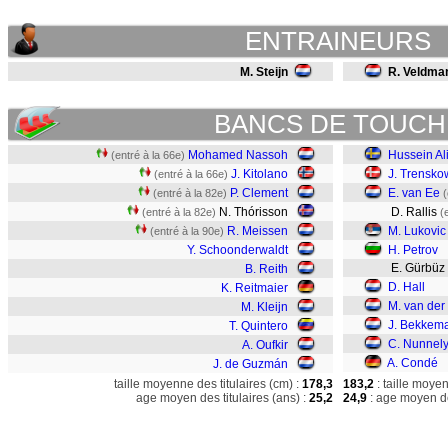
ENTRAINEURS
M. Steijn
R. Veldma
BANCS DE TOUCH
Mohamed Nassoh
Hussein Al
(entré à la 66e)
J. Kitolano
J. Trensko
(entré à la 66e)
P. Clement
E. van Ee
(entré à la 82e)
(
N. Thórisson
D. Rallis
(entré à la 82e)
(
R. Meissen
M. Lukovic
(entré à la 90e)
Y. Schoonderwaldt
H. Petrov
E. Gürbüz
B. Reith
D. Hall
K. Reitmaier
M. van der
M. Kleijn
J. Bekkem
T. Quintero
C. Nunnel
A. Oufkir
A. Condé
J. de Guzmán
taille moyenne des titulaires (cm) :
178,3
183,2
: taille moye
age moyen des titulaires (ans) :
25,2
24,9
: age moyen de