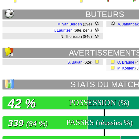
BUTEURS
M. van Bergen
(29e)
A. Jahanba
T. Lauritsen
(69e, pen.)
N. Thórisson (84e)
AVERTISSEMENT
S. Bakari
(62e)
O. Braude
(
M. Köhlert
(
STATS DU MATC
42 %
POSSESSION
(%)
339
PASSES
(réussies %)
(84 %)