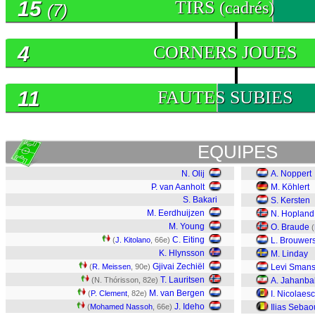
15
TIRS
(cadrés)
(7)
4
CORNERS JOUES
11
FAUTES SUBIES
EQUIPES
N. Olij
A. Noppert
P. van Aanholt
M. Köhlert
S. Bakari
S. Kersten
M. Eerdhuijzen
N. Hopland
M. Young
O. Braude
(
C. Eiting
(
J. Kitolano
, 66e)
L. Brouwer
K. Hlynsson
M. Linday
Gjivai Zechiël
(
R. Meissen
, 90e)
Levi Sman
T. Lauritsen
(N. Thórisson, 82e)
A. Jahanba
M. van Bergen
(
P. Clement
, 82e)
I. Nicolaes
J. Ideho
(
Mohamed Nassoh
, 66e)
Ilias Sebao