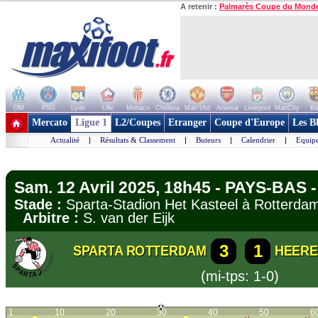
A retenir :
Palmarès Coupe du Mond
OM
PSG
Lyon
Lille
Monaco
Chelsea
Man Utd
Arsenal
Liverpool
ManCity
Ba
+ de clubs
Mercato
Ligue 1
L2/Coupes
Etranger
Coupe d'Europe
Les B
Actualité
|
Résultats & Classement
|
Buteurs
|
Calendrier
|
Equipe
Sam. 12 Avril 2025, 18h45 - PAYS-BAS -
Stade :
Sparta-Stadion Het Kasteel à Rotter
Arbitre :
S. van der Eijk
3
1
SPARTA ROTTERDAM
HEERE
(mi-tps: 1-0)
1
10
20
30
40
50
6