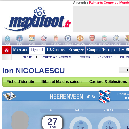
A retenir :
Palmarès Coupe du Mond
OM
PSG
Lyon
Lille
Monaco
Chelsea
Man Utd
Arsenal
Liverpool
ManCity
Ba
+ de clubs
Mercato
Ligue 1
L2/Coupes
Etranger
Coupe d'Europe
Les B
Actualité
|
Résultats & Classement
|
Buteurs
|
Calendrier
|
Equipe
Ion NICOLAESCU
L
Fiche d'identité
Bilan et Matchs saison
Carrière & Sélections
Début Co
HEERENVEEN
(P-B)
n.
AGE
TAILLE
POIDS
27
ans
? m
? kg