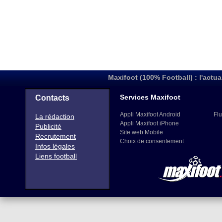
Maxifoot (100% Football) : l'actua
Services Maxifoot
Contacts
Appli Maxifoot Android
Flu
La rédaction
Appli Maxifoot iPhone
Publicité
Site web Mobile
Recrutement
Choix de consentement
Infos légales
Liens football