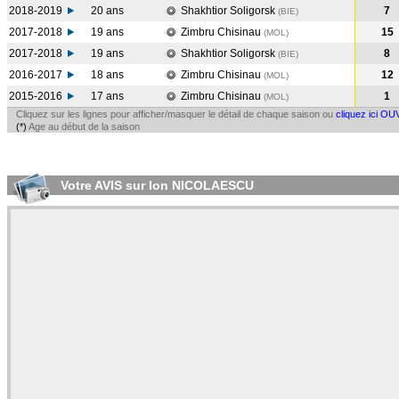
2018-2019
20 ans
Shakhtior Soligorsk
7
(BIE
)
2017-2018
19 ans
Zimbru Chisinau
15
(MOL
)
2017-2018
19 ans
Shakhtior Soligorsk
8
(BIE
)
2016-2017
18 ans
Zimbru Chisinau
12
(MOL
)
2015-2016
17 ans
Zimbru Chisinau
1
(MOL
)
Cliquez sur les lignes pour afficher/masquer le détail de chaque saison ou
cliquez ici OU
(*)
Age au début de la saison
Votre AVIS sur Ion NICOLAESCU