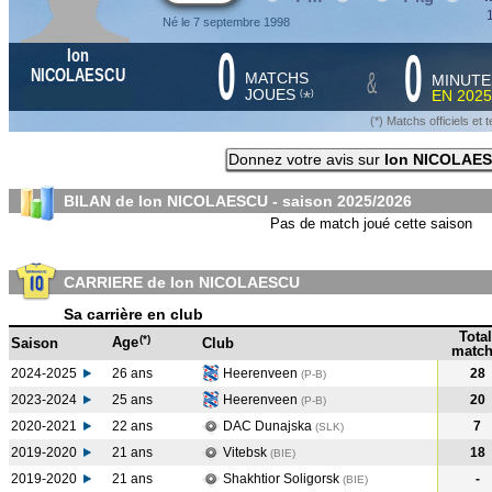
1
Né le 7 septembre 1998
0
0
Ion
&
NICOLAESCU
MATCHS
MINUTE
JOUES
EN
2025
*
(
)
(*) Matchs officiels e
Donnez votre avis sur
Ion NICOLAE
BILAN de Ion NICOLAESCU - saison
2025/2026
Pas de match joué cette saison
CARRIERE de Ion NICOLAESCU
Sa carrière en club
Total
(*)
Age
Saison
Club
match
2024-2025
26 ans
Heerenveen
28
(P-B
)
2023-2024
25 ans
Heerenveen
20
(P-B
)
2020-2021
22 ans
DAC Dunajska
7
(SLK
)
2019-2020
21 ans
Vitebsk
18
(BIE
)
2019-2020
21 ans
Shakhtior Soligorsk
-
(BIE
)