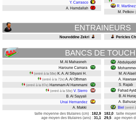
Y. Carrasco
R. Martínez
A. Hamdallah
M. Petkov
(
ENTRAINEURS
Noureddine Zekri
Pericles C
BANCS DE TOUCH
M. Al Mahasneh
Abdulquddu
Haroune Camara
Mohammed 
K. A. Al Sibyani H.
M. Al Alael
(entré à la 58e)
A. Al Othman
A. Hawsa
(entré à la 72e)
S. Rajab
Hammam Al Hammami
(entré à la 87e)
Fahad Ayid
V. Sierro
(entré à la 58e)
B. Al Huray
B. Al Sayyali
A. Bahusa
Unai Hernandez
A. Makki
Biel
(entré 
taille moyenne des titulaires (cm) :
182,9
182,0
: taille moye
age moyen des titulaires (ans) :
31,1
29,5
: age moyen de