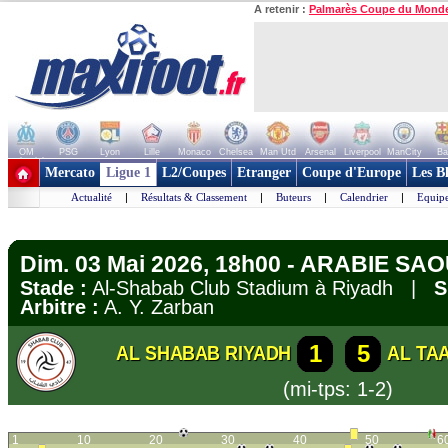
A retenir :
Palmarès Coupe du Mond
OM
PSG
Lyon
Lille
Monaco
Chelsea
Man Utd
Arsenal
Liverpool
ManCity
Ba
+ de clubs
Mercato
Ligue 1
L2/Coupes
Etranger
Coupe d'Europe
Les B
Actualité
|
Résultats & Classement
|
Buteurs
|
Calendrier
|
Equipe
Dim. 03 Mai 2026, 18h00 - ARABIE SAO
Stade :
Al-Shabab Club Stadium à Riyadh |
S
Arbitre :
A. Y. Zarban
1
5
AL SHABAB RIYADH
AL TA
(mi-tps: 1-2)
1
10
20
30
40
50
6