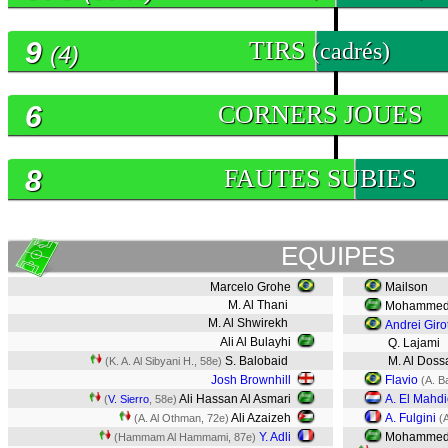
9
TIRS
(cadrés)
(4)
6
CORNERS JOUES
8
FAUTES SUBIES
EQUIPES
Marcelo Grohe
Mailson
M. Al Thani
Mohammed 
M. Al Shwirekh
Andrei Giro
Ali Al Bulayhi
Q. Lajami
S. Balobaid
M. Al Dossa
(K. A. Al Sibyani H., 58e)
Josh Brownhill
Flavio
(A. B
Ali Hassan Al Asmari
A. El Mahdi
(
V. Sierro
, 58e)
Ali Azaizeh
A. Fulgini
(A. Al Othman, 72e)
(
Y. Adli
Mohammed 
(Hammam Al Hammami, 87e)