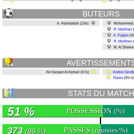
BUTEURS
A. Hamdallah (23e)
Mohammed Al
R. Martínez
A. Fulgini
(4
R. Martínez
M. Al Shwire
AVERTISSEMENT
Ali Hassan Al Asmari (47e)
Andrei Girott
Flavio
(45+
STATS DU MATC
51 %
POSSESSION
(%)
373
PASSES
(réussies %)
(86 %)