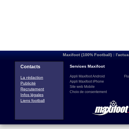
Maxifoot (100% Football) : l'actua
Services Maxifoot
Contacts
Appli Maxifoot Android
Flu
La rédaction
Appli Maxifoot iPhone
Publicité
Site web Mobile
Recrutement
Choix de consentement
Infos légales
Liens football