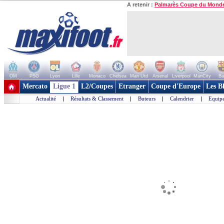
A retenir :
Palmarès Coupe du Mond
OM
PSG
Lyon
Lille
Monaco
Chelsea
Man Utd
Arsenal
Liverpool
ManCity
Ba
+ de clubs
Mercato
Ligue 1
L2/Coupes
Etranger
Coupe d'Europe
Les B
Actualité
|
Résultats & Classement
|
Buteurs
|
Calendrier
|
Equipe