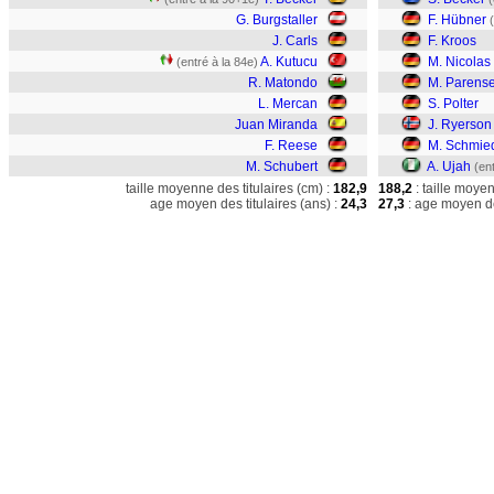
G. Burgstaller
F. Hübner
J. Carls
F. Kroos
A. Kutucu
M. Nicolas
(entré à la 84e)
R. Matondo
M. Parens
L. Mercan
S. Polter
Juan Miranda
J. Ryerson
F. Reese
M. Schmie
M. Schubert
A. Ujah
(en
taille moyenne des titulaires (cm) :
182,9
188,2
: taille moye
age moyen des titulaires (ans) :
24,3
27,3
: age moyen de