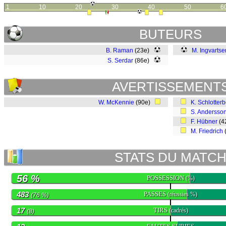
1
10
20
30
40
50
6
BUTEURS
B. Raman
(23e)
M. Ingvartse
S. Serdar
(86e)
AVERTISSEMENT
W. McKennie
(90e)
K. Schlotter
S. Andersso
F. Hübner
(4
M. Friedrich
STATS DU MATC
56 %
POSSESSION
(%)
483
PASSES
(réussies %)
(76 %)
17
TIRS
(cadrés)
(8)