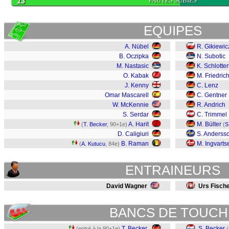
13
FAUTES SUBIES
EQUIPES
A. Nübel
R. Gikiewic
B. Oczipka
N. Subotic
M. Nastasic
K. Schlotte
O. Kabak
M. Friedric
J. Kenny
C. Lenz
Omar Mascarell
C. Gentner
W. McKennie
R. Andrich
S. Serdar
C. Trimmel
A. Harit
M. Bülter
(
T. Becker
, 90+1e)
(
S
D. Caligiuri
S. Anderss
B. Raman
M. Ingvarts
(
A. Kutucu
, 84e)
ENTRAINEURS
David Wagner
Urs Fisch
BANCS DE TOUCH
T. Becker
S. Becker
(entré à la 90+1e)
(