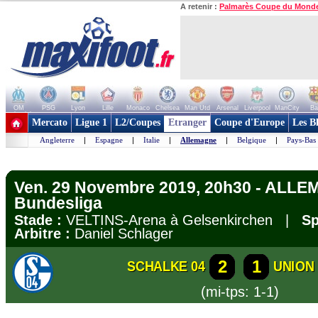
A retenir :
Palmarès Coupe du Mond
OM
PSG
Lyon
Lille
Monaco
Chelsea
Man Utd
Arsenal
Liverpool
ManCity
Ba
+ de clubs
Mercato
Ligue 1
L2/Coupes
Etranger
Coupe d'Europe
Les B
Angleterre
|
Espagne
|
Italie
|
Allemagne
|
Belgique
|
Pays-Bas
Ven. 29 Novembre 2019, 20h30 - ALLE
Bundesliga
Stade :
VELTINS-Arena à Gelsenkirchen |
Sp
Arbitre :
Daniel Schlager
2
1
SCHALKE 04
UNION
(mi-tps: 1-1)