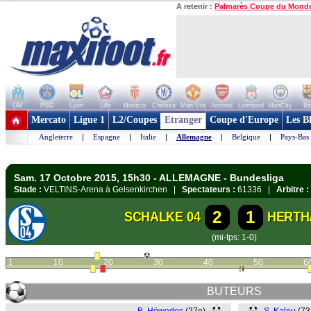
A retenir :
Palmarès Coupe du Mond
OM
PSG
Lyon
Lille
Monaco
Chelsea
Man Utd
Arsenal
Liverpool
ManCity
Ba
+ de clubs
Mercato
Ligue 1
L2/Coupes
Etranger
Coupe d'Europe
Les B
Angleterre
|
Espagne
|
Italie
|
Allemagne
|
Belgique
|
Pays-Bas
Sam. 17 Octobre 2015, 15h30 - ALLEMAGNE - Bundesliga
Stade :
VELTINS-Arena à Gelsenkirchen |
Spectateurs :
61336 |
Arbitre :
2
1
SCHALKE 04
HERTH
(mi-tps: 1-0)
1
10
20
30
40
50
6
BUTEURS