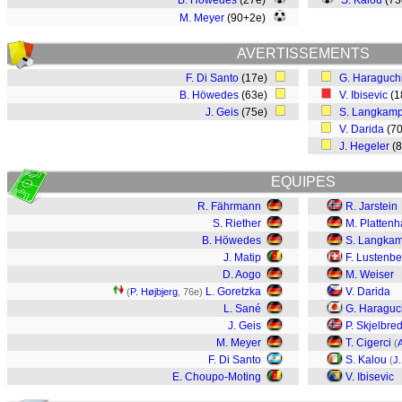
B. Höwedes
(27e)
S. Kalou
(7
M. Meyer
(90+2e)
AVERTISSEMENTS
F. Di Santo
(17e)
G. Haraguch
B. Höwedes
(63e)
V. Ibisevic
(1
J. Geis
(75e)
S. Langkam
V. Darida
(7
J. Hegeler
(
EQUIPES
R. Fährmann
R. Jarstein
S. Riether
M. Plattenh
B. Höwedes
S. Langka
J. Matip
F. Lustenbe
D. Aogo
M. Weiser
L. Goretzka
V. Darida
(
P. Højbjerg
, 76e)
L. Sané
G. Haraguc
J. Geis
P. Skjelbre
M. Meyer
T. Cigerci
(
F. Di Santo
S. Kalou
(
J
E. Choupo-Moting
V. Ibisevic