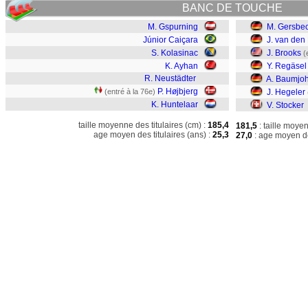
BANC DE TOUCHE
M. Gspurning
M. Gersbe
Júnior Caiçara
J. van den
S. Kolasinac
J. Brooks
(
K. Ayhan
Y. Regäsel
R. Neustädter
A. Baumjo
P. Højbjerg
(entré à la 76e)
J. Hegeler
K. Huntelaar
V. Stocker
taille moyenne des titulaires (cm) :
185,4
181,5
: taille moye
age moyen des titulaires (ans) :
25,3
27,0
: age moyen de