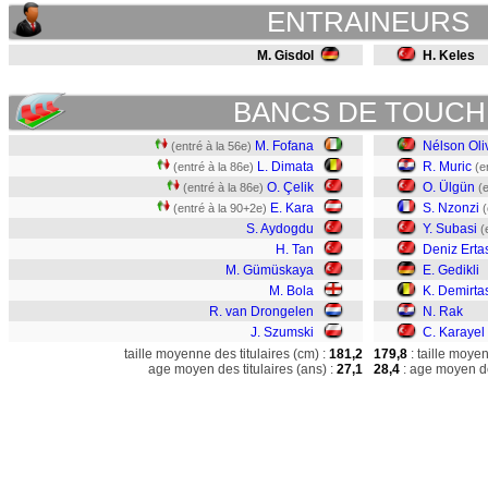
ENTRAINEURS
M. Gisdol
H. Keles
BANCS DE TOUCH
M. Fofana
Nélson Oli
(entré à la 56e)
L. Dimata
R. Muric
(entré à la 86e)
(e
O. Çelik
O. Ülgün
(entré à la 86e)
(
E. Kara
S. Nzonzi
(entré à la 90+2e)
(
S. Aydogdu
Y. Subasi
(
H. Tan
Deniz Erta
M. Gümüskaya
E. Gedikli
M. Bola
K. Demirta
R. van Drongelen
N. Rak
J. Szumski
C. Karayel
taille moyenne des titulaires (cm) :
181,2
179,8
: taille moye
age moyen des titulaires (ans) :
27,1
28,4
: age moyen de