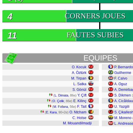
4
CORNERS JOUES
11
FAUTES SUBIES
EQUIPES
O. Kocuk
P. Bernardo
A. Öztürk
Guilherme
M. Tirpan
F. Calvo
L. Satka
A. Oguz
S. Gönül
A. Demirba
Y. Çift
S. Dikmen
(
L. Dimata
, 86e)
(
E. Kilinç
A. Cicâldau
(
O. Çelik
, 86e)
F. Tait
U. Yazgili
(
M. Fofana
, 56e)
O. Ntcham
S. Çikallesh
(
E. Kara
, 90+2e)
C. Holse
M. Moreno
M. Mouandilmadji
L. Andreas