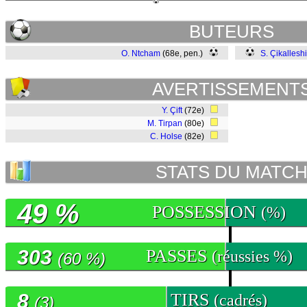
BUTEURS
O. Ntcham
(68e, pen.)
S. Çikalleshi
AVERTISSEMENT
Y. Çift
(72e)
M. Tirpan
(80e)
C. Holse
(82e)
STATS DU MATC
49 %
POSSESSION
(%)
303
PASSES
(réussies %)
(60 %)
8
TIRS
(cadrés)
(3)