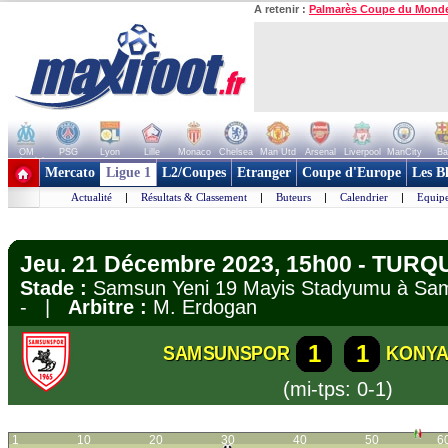
A retenir :
Palmarès Coupe du Mond
OM
PSG
Lyon
Lille
Monaco
Chelsea
Man Utd
Arsenal
Liverpool
ManCity
Ba
+ de clubs
Mercato
Ligue 1
L2/Coupes
Etranger
Coupe d'Europe
Les B
Actualité
|
Résultats & Classement
|
Buteurs
|
Calendrier
|
Equipe
Jeu. 21 Décembre 2023, 15h00 - TURQUI
Stade :
Samsun Yeni 19 Mayis Stadyumu à 
- |
Arbitre :
M. Erdogan
1
1
SAMSUNSPOR
KONY
(mi-tps: 0-1)
1
10
20
30
40
50
6