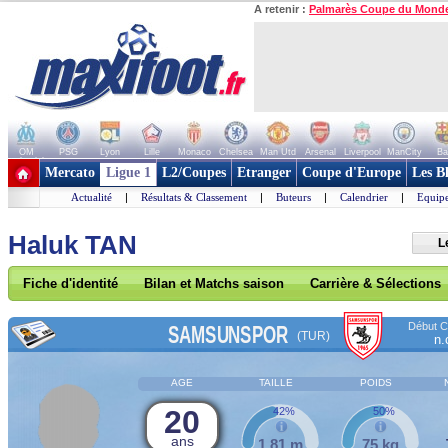
A retenir :
Palmarès Coupe du Mond
OM
PSG
Lyon
Lille
Monaco
Chelsea
Man Utd
Arsenal
Liverpool
ManCity
Ba
+ de clubs
Mercato
Ligue 1
L2/Coupes
Etranger
Coupe d'Europe
Les B
Actualité
|
Résultats & Classement
|
Buteurs
|
Calendrier
|
Equipe
Haluk TAN
L
Fiche d'identité
Bilan et Matchs saison
Carrière & Sélections
Début Co
SAMSUNSPOR
(TUR)
n.
AGE
TAILLE
POIDS
20
42%
50%
ans
1,81 m
75 kg