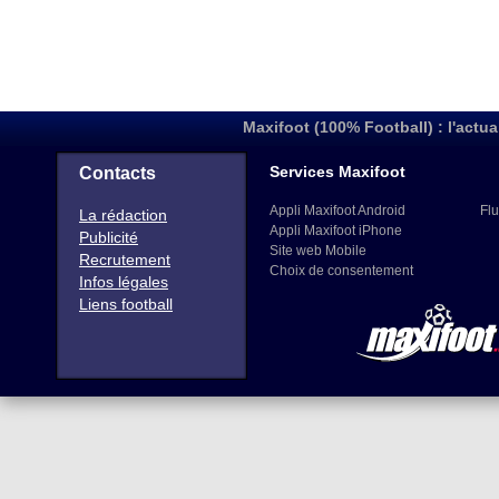
Maxifoot (100% Football) : l'actua
Services Maxifoot
Contacts
Appli Maxifoot Android
Flu
La rédaction
Appli Maxifoot iPhone
Publicité
Site web Mobile
Recrutement
Choix de consentement
Infos légales
Liens football