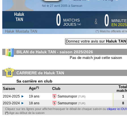
Né le 27 avril 2005 à Samsun
0
0
Haluk
&
TAN
MATCHS
MINUTE
JOUES
EN
2025
*
(
)
Haluk Mustafa TAN
(*) Matchs officiels e
Donnez votre avis sur
Haluk TAN
BILAN de Haluk TAN - saison
2025/2026
Pas de match joué cette saison
CARRIERE de Haluk TAN
Sa carrière en club
Total
(*)
Age
Saison
Club
match
2024-2025
19 ans
Samsunspor
1
(TUR
)
2023-2024
18 ans
Samsunspor
8
(TUR
)
Cliquez sur les lignes pour afficher/masquer le détail de chaque saison ou
cliquez ici OU
(*)
Age au début de la saison