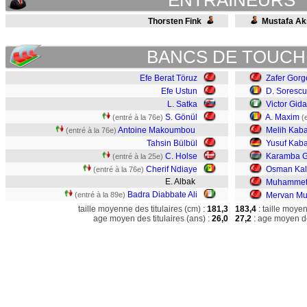
ENTRAINEURS
Thorsten Fink
Mustafa A
BANCS DE TOUCH
Efe Berat Töruz
Zafer Gorg
Efe Ustun
D. Sorescu
L. Satka
Victor Gid
S. Gönül
A. Maxim
(entré à la 76e)
(
Antoine Makoumbou
Melih Kab
(entré à la 76e)
Tahsin Bülbül
Yusuf Kab
C. Holse
Karamba 
(entré à la 25e)
Cherif Ndiaye
Osman Kali
(entré à la 76e)
E. Albak
Muhammet
Badra Diabbate Ali
(entré à la 89e)
Mervan Mu
taille moyenne des titulaires (cm) :
181,3
183,4
: taille moye
age moyen des titulaires (ans) :
26,0
27,2
: age moyen de