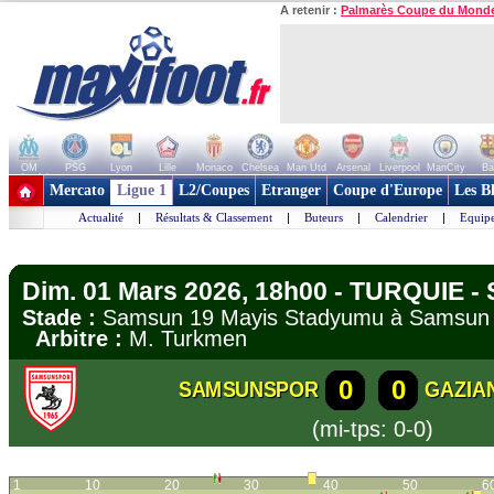
A retenir :
Palmarès Coupe du Mond
OM
PSG
Lyon
Lille
Monaco
Chelsea
Man Utd
Arsenal
Liverpool
ManCity
Ba
+ de clubs
Mercato
Ligue 1
L2/Coupes
Etranger
Coupe d'Europe
Les B
Actualité
|
Résultats & Classement
|
Buteurs
|
Calendrier
|
Equipe
Dim. 01 Mars 2026, 18h00 - TURQUIE - 
Stade :
Samsun 19 Mayis Stadyumu à Sams
Arbitre :
M. Turkmen
0
0
SAMSUNSPOR
GAZIA
(mi-tps: 0-0)
1
10
20
30
40
50
6