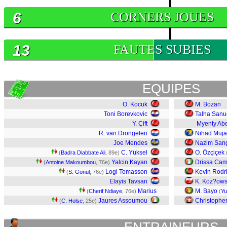
6
CORNERS JOUES
13
FAUTES SUBIES
EQUIPES
O. Kocuk
M. Bozan
Toni Borevkovic
Talha Sanu
Y. Çift
Myenty Ab
R. van Drongelen
Nihad Muja
Joe Mendes
Nazim San
C. Yüksel
O. Özçiçek
(
Badra Diabbate Ali
, 89e)
Yalcin Kayan
Drissa Ca
(
Antoine Makoumbou
, 76e)
Logi Tomasson
Kevin Rodr
(
S. Gönül
, 76e)
Elayis Tavsan
K. Koz?ows
Marius
M. Bayo
(
Cherif Ndiaye
, 76e)
(
Yu
Jaures Assoumou
Christophe
(
C. Holse
, 25e)