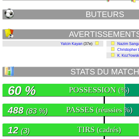
BUTEURS
AVERTISSEMENT
Yalcin Kayan
(37e)
Nazim Sang
Christopher
K. Koz?owsk
STATS DU MATC
60 %
POSSESSION
(%)
488
PASSES
(réussies %)
(83 %)
12
TIRS
(cadrés)
(3)