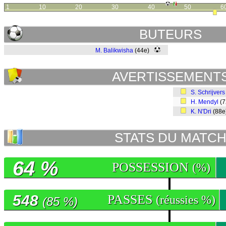
1
10
20
30
40
50
6
BUTEURS
M. Balikwisha
(44e)
AVERTISSEMENT
S. Schrijvers
H. Mendyl
(
K. N'Dri
(88
STATS DU MATC
64 %
POSSESSION
(%)
548
PASSES
(réussies %)
(85 %)