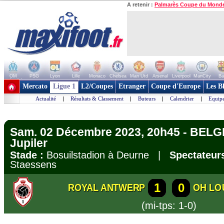
A retenir :
Palmarès Coupe du Mond
OM
PSG
Lyon
Lille
Monaco
Chelsea
Man Utd
Arsenal
Liverpool
ManCity
Ba
+ de clubs
Mercato
Ligue 1
L2/Coupes
Etranger
Coupe d'Europe
Les B
Actualité
|
Résultats & Classement
|
Buteurs
|
Calendrier
|
Equipe
Sam. 02 Décembre 2023, 20h45 - BELG
Jupiler
Stade :
Bosuilstadion à Deurne |
Spectateurs
Staessens
1
0
ROYAL ANTWERP
OH LO
(mi-tps: 1-0)