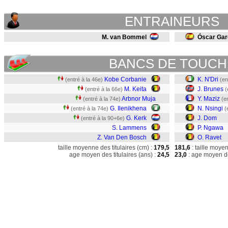
ENTRAINEURS
M. van Bommel
Óscar Gar
BANCS DE TOUCH
Kobe Corbanie
K. N'Dri
(entré à la 46e)
(en
M. Keita
J. Brunes
(entré à la 66e)
(
Arbnor Muja
Y. Maziz
(entré à la 74e)
(e
G. Ilenikhena
N. Nsingi
(entré à la 74e)
(
G. Kerk
J. Dom
(entré à la 90+6e)
S. Lammens
P. Ngawa
Z. Van Den Bosch
O. Ravet
taille moyenne des titulaires (cm) :
179,5
181,6
: taille moye
age moyen des titulaires (ans) :
24,5
23,0
: age moyen de