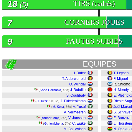
18
TIRS
(cadrés)
(5)
7
CORNERS JOUES
9
FAUTES SUBIES
EQUIPES
J. Butez
T. Leysen
T. Alderweireld
F. Miguel
O. Wijndal
R. Shlomo
J. Bataille
H. Mendyl
(
Kobe Corbanie
, 46e)
(
S. Coulibaly
E. Pletinckx
J. Ekkelenkamp
Richie Sag
(
G. Kerk
, 90+6e)
A. Yusuf
Joël Marce
(
M. Keita
, 66e)
A. Vermeeren
S. Schrijver
V. Janssen
E. Banzuzi
(
Arbnor Muja
, 74e)
C. Ejuke
J. Thorstei
(
G. Ilenikhena
, 74e)
M. Balikwisha
N. Opoku
(