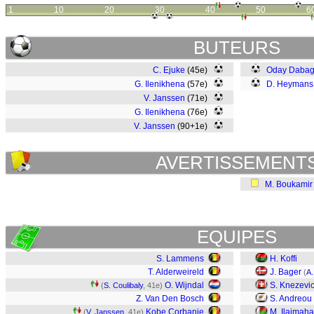
1
10
20
30
40
50
6
BUTEURS
C. Ejuke
(45e)
Oday Daba
G. Ilenikhena
(57e)
D. Heymans
V. Janssen
(71e)
G. Ilenikhena
(76e)
V. Janssen
(90+1e)
AVERTISSEMENT
M. Boukamir
EQUIPES
S. Lammens
H. Koffi
T. Alderweireld
J. Bager
(
A.
O. Wijndal
S. Knezevi
(
S. Coulibaly
, 41e)
Z. Van Den Bosch
S. Andreou
Kobe Corbanie
M. Ilaimahar
(
V. Janssen
, 41e)