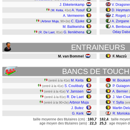
J. Ekkelenkamp
V. Dragsne
A. Yusuf
D. Heyman
(
M. Keita
, 41e)
A. Vermeeren
Z. Rogelj
(
J
C. Ejuke
A. Zorgane
(
Arbnor Muja
, 90+2e)
M. Balikwisha
A. Benboua
Oday Dab
G. Ilenikhena
(
R. De Laet
, 81e)
PLE
ENTRAINEURS
M. van Bommel
F. Mazzù
BANCS DE TOUCH
M. Keita
M. Boukam
(entré à la 41e)
S. Coulibaly
P. Guiagon
(entré à la 41e)
V. Janssen
A. Bernier
(entré à la 41e)
R. De Laet
J. Van Cle
(entré à la 81e)
Arbnor Muja
Y. Sylla
(entré à la 90+2e)
(en
J. Butez
Martin Del
G. Kerk
R. Morioka
taille moyenne des titulaires (cm) :
180,7
182,4
: taille moye
age moyen des titulaires (ans) :
22,3
25,3
: age moyen de