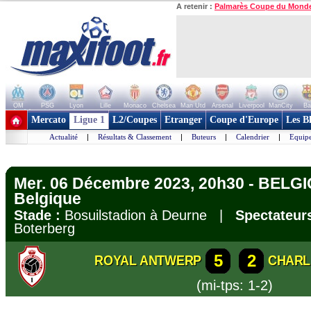
A retenir :
Palmarès Coupe du Mond
OM
PSG
Lyon
Lille
Monaco
Chelsea
Man Utd
Arsenal
Liverpool
ManCity
Ba
+ de clubs
Mercato
Ligue 1
L2/Coupes
Etranger
Coupe d'Europe
Les B
Actualité
|
Résultats & Classement
|
Buteurs
|
Calendrier
|
Equipe
Mer. 06 Décembre 2023, 20h30 - BELG
Belgique
Stade :
Bosuilstadion à Deurne |
Spectateurs
Boterberg
5
2
ROYAL ANTWERP
CHARL
(mi-tps: 1-2)