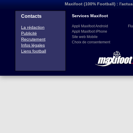
Maxifoot (100% Football) : l'actua
Services Maxifoot
Contacts
Appli Maxifoot Android
Flu
La rédaction
Appli Maxifoot iPhone
Publicité
Site web Mobile
Recrutement
Choix de consentement
Infos légales
Liens football