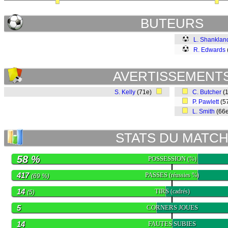
BUTEURS
L. Shanklan
R. Edwards
AVERTISSEMENT
S. Kelly
(71e)
C. Butcher
(
P. Pawlett
(5
L. Smith
(66
STATS DU MATC
58 %
POSSESSION
(%)
417
PASSES
(réussies %)
(69 %)
14
TIRS
(cadrés)
(5)
5
CORNERS JOUES
14
FAUTES SUBIES