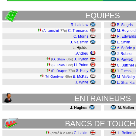
EQUIPES
R. Laidlaw
B. Siegrist
C. Tremarco
M. Reynold
(
A. Iacovitti
, 77e)
C. Morris
R. Edwards
J. Naismith
L. Smith
L. Hjelde
A. Spörle
(
L
T. Andreu
J. Robson
J. Hylton
(
O. Shaw
, 68e)
P. Pawlett
H. Paton
(
C. Lakin
, 68e)
C. Butcher
S. Kelly
(
R. Draper
, 77e)
J. Fuchs
(
I.
B. McKay
(
M. Gardyne
, 69e)
M. McNulty
J. White
L. Shankla
ENTRAINEURS
J. Hughes
M. Mellon
BANCS DE TOUCH
C. Lakin
L. Bolton
(entré à la 68e)
(