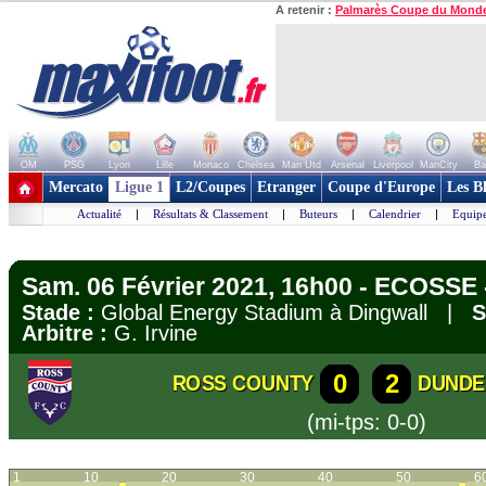
A retenir :
Palmarès Coupe du Mond
OM
PSG
Lyon
Lille
Monaco
Chelsea
Man Utd
Arsenal
Liverpool
ManCity
Ba
+ de clubs
Mercato
Ligue 1
L2/Coupes
Etranger
Coupe d'Europe
Les B
Actualité
|
Résultats & Classement
|
Buteurs
|
Calendrier
|
Equipe
Sam. 06 Février 2021, 16h00 - ECOSSE 
Stade :
Global Energy Stadium à Dingwall |
S
Arbitre :
G. Irvine
0
2
ROSS COUNTY
DUNDE
(mi-tps: 0-0)
1
10
20
30
40
50
6