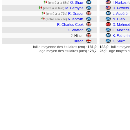
O. Shaw
I. Harkes
(entré à la 68e)
(
M. Gardyne
D. Powers
(entré à la 69e)
R. Draper
L. Appéré
(entré à la 77e)
A. Iacovitti
N. Clark
(entré à la 77e)
R. Charles-Cook
D. Mehmet
K. Watson
C. Mochrie
J. Hilton
K. Fotheri
J. Tillson
K. Smith
taille moyenne des titulaires (cm) :
181,0
183,0
: taille moye
age moyen des titulaires (ans) :
28,2
26,9
: age moyen de