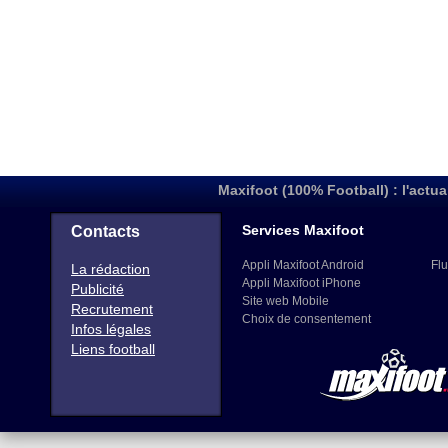
Maxifoot (100% Football) : l'actua
Services Maxifoot
Contacts
Appli Maxifoot Android
Flu
La rédaction
Appli Maxifoot iPhone
Publicité
Site web Mobile
Recrutement
Choix de consentement
Infos légales
Liens football