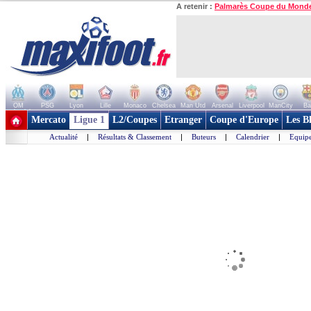
A retenir :
Palmarès Coupe du Mond
OM
PSG
Lyon
Lille
Monaco
Chelsea
Man Utd
Arsenal
Liverpool
ManCity
Ba
+ de clubs
Mercato
Ligue 1
L2/Coupes
Etranger
Coupe d'Europe
Les B
Actualité
|
Résultats & Classement
|
Buteurs
|
Calendrier
|
Equipe