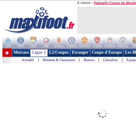
A retenir :
Palmarès Coupe du Mond
OM
PSG
Lyon
Lille
Monaco
Chelsea
Man Utd
Arsenal
Liverpool
ManCity
Ba
+ de clubs
Mercato
Ligue 1
L2/Coupes
Etranger
Coupe d'Europe
Les B
Actualité
|
Résultats & Classement
|
Buteurs
|
Calendrier
|
Equipe