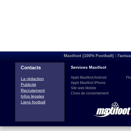
Maxifoot (100% Football) : l'actua
Services Maxifoot
Contacts
Appli Maxifoot Android
Flu
La rédaction
Appli Maxifoot iPhone
Publicité
Site web Mobile
Recrutement
Choix de consentement
Infos légales
Liens football