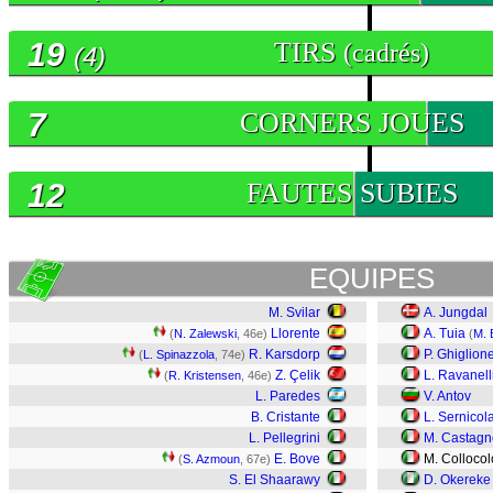
19
TIRS
(cadrés)
(4)
7
CORNERS JOUES
12
FAUTES SUBIES
EQUIPES
M. Svilar
A. Jungdal
Llorente
A. Tuia
(
N. Zalewski
, 46e)
(
M. 
R. Karsdorp
P. Ghiglion
(
L. Spinazzola
, 74e)
Z. Çelik
L. Ravanell
(
R. Kristensen
, 46e)
L. Paredes
V. Antov
B. Cristante
L. Sernicol
L. Pellegrini
M. Castagne
E. Bove
M. Collocol
(
S. Azmoun
, 67e)
S. El Shaarawy
D. Okereke