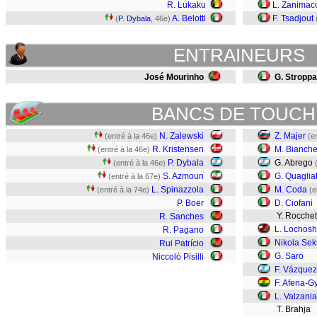
R. Lukaku
L. Zanimac
A. Belotti
F. Tsadjout
(
P. Dybala
, 46e)
ENTRAINEURS
José Mourinho
G. Stroppa
BANCS DE TOUCH
N. Zalewski
Z. Majer
(entré à la 46e)
(e
R. Kristensen
M. Bianchet
(entré à la 46e)
P. Dybala
G. Abrego
(entré à la 46e)
S. Azmoun
G. Quaglia
(entré à la 67e)
L. Spinazzola
M. Coda
(entré à la 74e)
(e
P. Boer
D. Ciofani
Y. Rocchett
R. Sanches
L. Lochoshv
R. Pagano
Nikola Sek
Rui Patrício
G. Saro
Niccolò Pisilli
F. Vázquez
F. Afena-G
L. Valzania
T. Brahja