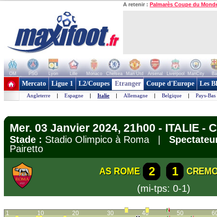
A retenir :
Palmarès Coupe du Mond
OM
PSG
Lyon
Lille
Monaco
Chelsea
Man Utd
Arsenal
Liverpool
ManCity
Ba
+ de clubs
Mercato
Ligue 1
L2/Coupes
Etranger
Coupe d'Europe
Les B
Angleterre
|
Espagne
|
Italie
|
Allemagne
|
Belgique
|
Pays-Bas
Mer. 03 Janvier 2024, 21h00 - ITALIE - C
Stade :
Stadio Olimpico à Roma |
Spectateur
Pairetto
2
1
AS ROME
CREM
(mi-tps: 0-1)
1
10
20
30
40
50
6