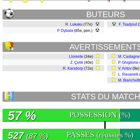
BUTEURS
R. Lukaku
(77e)
F. Tsadjout
(
P. Dybala
(85e, pen.)
AVERTISSEMENT
Llorente
(34e)
M. Castagnet
Z. Çelik
(40e)
P. Ghiglione
R. Karsdorp
(72e)
V. Antov
(9e
L. Ravanelli
M. Bianchetti
STATS DU MATC
57 %
POSSESSION
(%)
527
PASSES
(réussies %)
(87 %)