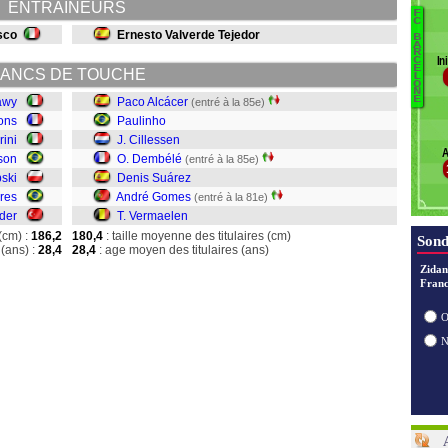
ENTRAINEURS
Pe
F
B
C
Ü
sco
Ernesto Valverde Tejedor
B
P
A
R
In
C
P
E
ANCS DE TOUCHE
L
C
O
N
D
E
awy
Paco Alcácer
(entré à la 85e)
Su
ons
Paulinho
A
rini
J. Cillessen
A
V
son
O. Dembélé
(entré à la 85e)
pski
Denis Suárez
res
André Gomes
(entré à la 81e)
der
T. Vermaelen
(cm) :
186,2
180,4
: taille moyenne des titulaires (cm)
Sond
(ans) :
28,4
28,4
: age moyen des titulaires (ans)
Zidan
Franc
O