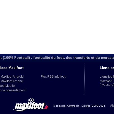
t (100% Football) : l'actualité du foot, des transferts et du mercat
ices Maxifoot
Liens pr
 Maxifoot Android
Flux RSS info foot
Liens foot
 Maxifoot iPhone
Maxifoot-
(livescore
web Mobile
x de consentement
Aj
© copyright Advimedia - Maxifoot 2000-2026