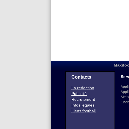
Maxifoo
Serv
Contacts
Appli
La rédaction
Appli
Publicité
Site 
Recrutement
Choi
Infos légales
Liens football