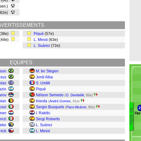
(6e)
 pen.)
(82e)
AVERTISSEMENTS
(38e)
Piqué
(57e)
(44e)
L. Messi
(63e)
L. Suárez
(72e)
EQUIPES
sson
M. ter Stegen
esus
Jordi Alba
olas
S. Umtiti
azio
Piqué
arov
Nélson Semedo
(
O. Dembélé
, 85e)
olan
Iniesta
(
André Gomes
, 81e)
ossi
Sergio Busquets
(
Paco Alcácer
, 85e)
2
A
S
tman
I. Rakitic
Flor
E
R
enzi
Sergi Roberto
O
G
M
E
zeko
L. Suárez
Pe
hick
L. Messi
G
S