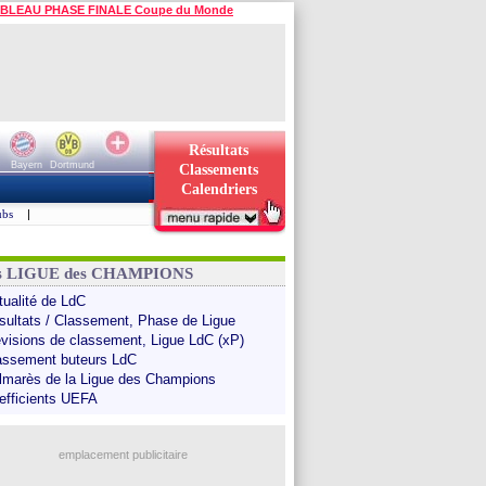
BLEAU PHASE FINALE Coupe du Monde
Résultats
Bayern
Dortmund
Classements
Calendriers
ubs
|
ns LIGUE des CHAMPIONS
tualité de LdC
sultats / Classement, Phase de Ligue
évisions de classement, Ligue LdC (xP)
assement buteurs LdC
lmarès de la Ligue des Champions
efficients UEFA
emplacement publicitaire