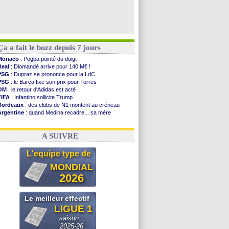
Ça a fait le buzz depuis 7 jours
Monaco
: Pogba pointé du doigt
Real
: Diomandé arrive pour 140 M€ !
PSG
: Dupraz se prononce pour la LdC
PSG
: le Barça fixe son prix pour Torres
OM
: le retour d'Adidas est acté
FIFA
: Infantino sollicite Trump
Bordeaux
: des clubs de N1 montent au créneau
Argentine
: quand Medina recadre... sa mère
Real
: le démenti de Leipzig pour Diomandé
OM
: Paixão attire un 2e club anglais
A SUIVRE
L'equipe type de
MONDIAL
2026
Le meilleur effectif
LIGUE 1
saison
2025-26