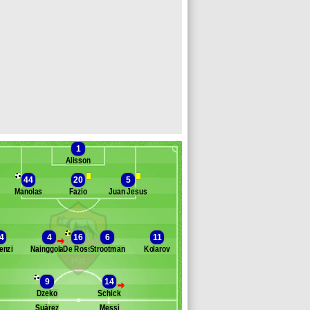
1
Alisson
44
20
5
Manolas
Fazio
Juan Jesus
Banc des remplaçants
AS Rome
4
4
16
6
11
>
enzi
Nainggolan
De Rossi
Strootman
Kolarov
l Shaarawy
onalons
llegrini
9
14
>
erson
Dzeko
Schick
korupski
Suárez
Messi