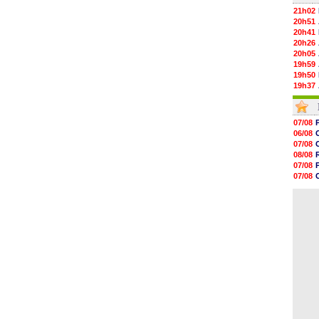
21h02
20h51
20h41
20h26
20h05
19h59
19h50
19h37
19h12
19h03
18h52
07/08
18h41
06/08
18h23
07/08
18h01
08/08
17h37
07/08
17h25
07/08
17h08
08/08
16h55
08/08
16h31
16h11
16h06
15h48
15h41
15h21