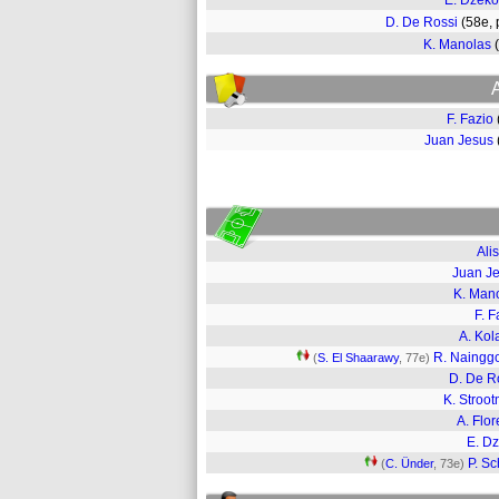
E. Dzeko
D. De Rossi
(58e,
K. Manolas
F. Fazio
Juan Jesus
Ali
Juan J
K. Man
F. F
A. Kol
R. Naingg
(
S. El Shaarawy
, 77e)
D. De R
K. Stroo
A. Flor
E. D
P. Sc
(
C. Ünder
, 73e)