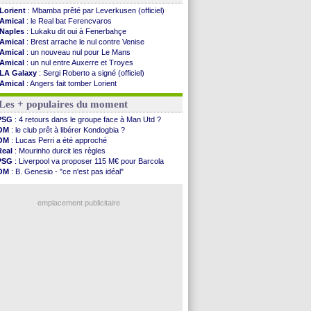
Lorient
: Mbamba prêté par Leverkusen (officiel)
Amical
: le Real bat Ferencvaros
Naples
: Lukaku dit oui à Fenerbahçe
Amical
: Brest arrache le nul contre Venise
Amical
: un nouveau nul pour Le Mans
Amical
: un nul entre Auxerre et Troyes
LA Galaxy
: Sergi Roberto a signé (officiel)
Amical
: Angers fait tomber Lorient
Amical
: le Paris FC corrigé par Mayence
Les + populaires du moment
Amical
: Rennes encore battu par Brentford
Amical
: Paris SG 1-1 Man Utd (fini)
PSG
: 4 retours dans le groupe face à Man Utd ?
Barça
: De Jong menacé par l’arrivée de...
OM
: le club prêt à libérer Kondogbia ?
Atletico
: Simeone ferme la porte pour Alvarez
OM
: Lucas Perri a été approché
Amical
: Lens battu par Sunderland avant le ...
Real
: Mourinho durcit les règles
Nottingham
: O. Diomande arrive pour 40 M€
PSG
: Liverpool va proposer 115 M€ pour Barcola
Amical
: Strasbourg s'incline encore
OM
: B. Genesio - "ce n'est pas idéal"
Amical
: Lille s'impose à Hambourg
OM
: Côme pousse pour Gouiri
Lens
: Ganiou prolongé jusqu'en 2030 (officiel)
OM
: Benatia et la "médiocrité" dans le club
OM
: le PSG, les précisions de Benatia
emplacement publicitaire
Amical
: Paris SG-Man Utd, les compos
Amical
: Chelsea corrige l'AC Milan
Argentine
: Messi perd son papa
Amical
: l'Inter s'offre la Juventus
Atletico
: Almada rejoint River Plate (off.)
Voir les brèves précédentes