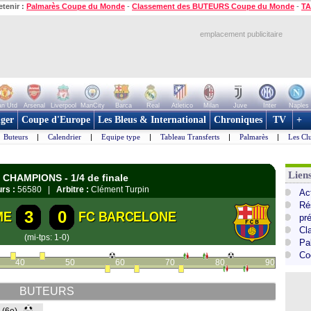
etenir :
Palmarès Coupe du Monde
-
Classement des BUTEURS Coupe du Monde
-
TA
emplacement publicitaire
n Utd
Arsenal
Liverpool
ManCity
Barca
Real
Atletico
Milan
Juve
Inter
Naples
ger
Coupe d'Europe
Les Bleus & International
Chroniques
TV
+
Buteurs
|
Calendrier
|
Equipe type
|
Tableau Transferts
|
Palmarès
|
Les Cl
Lie
s CHAMPIONS - 1/4 de finale
rs :
56580 |
Arbitre :
Clément Turpin
Ac
Ré
3
0
ME
FC BARCELONE
pr
Cl
(mi-tps: 1-0)
Pa
Co
40
50
60
70
80
90
BUTEURS