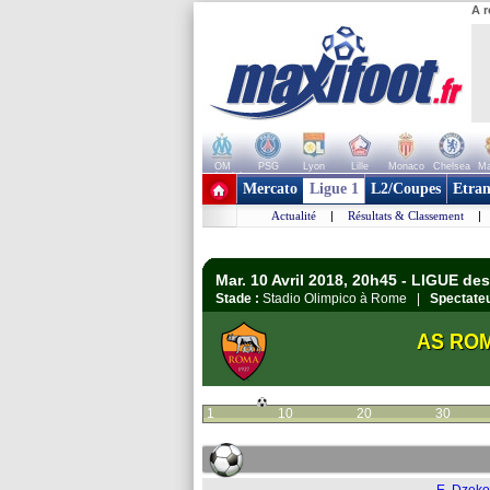
A r
OM
PSG
Lyon
Lille
Monaco
Chelsea
Ma
+ de clubs
Mercato
Ligue 1
L2/Coupes
Etran
Actualité
|
Résultats & Classement
|
Mar. 10 Avril 2018, 20h45 - LIGUE de
Stade :
Stadio Olimpico à Rome |
Spectateu
AS RO
1
10
20
30