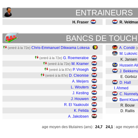
ENTRAINEURS
H. Fraser
R. Veldma
BANCS DE TOUCH
Chris-Emmanuel Dikwama Lokesa
A. Condé
(entré à la 72e)
(
M. Lukovic
G. Roemeratoe
(entré à la 72e)
K. Jansen
M. Kramer
(entré à la 72e)
Hussein Al
P. Vroegh
(entré à la 87e)
J. Bekkem
D. Cleonise
(entré à la 87e)
E. Gürbüz
A. Meijers
D. Hall
L. Wouters
I. Ahmed
J. Kesting
C. Nunnel
J. Houwen
Bernt Klav
R. El Yaakoubi
R. Bouw
K. Felida
D. Rallis
A. Jakobsen
age moyen des titulaires (ans) :
24,7
24,1
: age moyen de