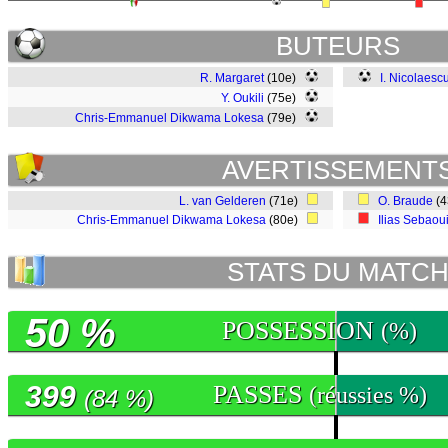
BUTEURS
R. Margaret
(10e)
I. Nicolaesc
Y. Oukili
(75e)
Chris-Emmanuel Dikwama Lokesa
(79e)
AVERTISSEMENT
L. van Gelderen
(71e)
O. Braude
(
Chris-Emmanuel Dikwama Lokesa
(80e)
Ilias Sebaou
STATS DU MATC
50 %
POSSESSION
(%)
399
PASSES
(réussies %)
(84 %)