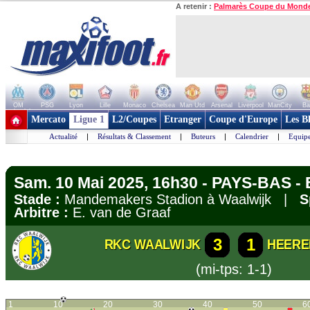
A retenir :
Palmarès Coupe du Mond
OM
PSG
Lyon
Lille
Monaco
Chelsea
Man Utd
Arsenal
Liverpool
ManCity
Ba
+ de clubs
Mercato
Ligue 1
L2/Coupes
Etranger
Coupe d'Europe
Les B
Actualité
|
Résultats & Classement
|
Buteurs
|
Calendrier
|
Equipe
Sam. 10 Mai 2025, 16h30 - PAYS-BAS - E
Stade :
Mandemakers Stadion à Waalwijk |
S
Arbitre :
E. van de Graaf
3
1
RKC WAALWIJK
HEERE
(mi-tps: 1-1)
1
10
20
30
40
50
6