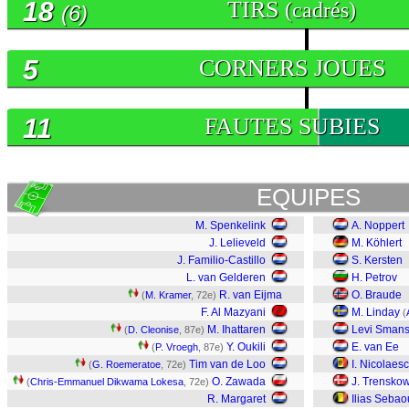
18
TIRS
(cadrés)
(6)
5
CORNERS JOUES
11
FAUTES SUBIES
EQUIPES
M. Spenkelink
A. Noppert
J. Lelieveld
M. Köhlert
J. Familio-Castillo
S. Kersten
L. van Gelderen
H. Petrov
R. van Eijma
O. Braude
(
M. Kramer
, 72e)
F. Al Mazyani
M. Linday
(
M. Ihattaren
Levi Sman
(
D. Cleonise
, 87e)
Y. Oukili
E. van Ee
(
P. Vroegh
, 87e)
Tim van de Loo
I. Nicolaes
(
G. Roemeratoe
, 72e)
O. Zawada
J. Trensko
(
Chris-Emmanuel Dikwama Lokesa
, 72e)
R. Margaret
Ilias Sebao