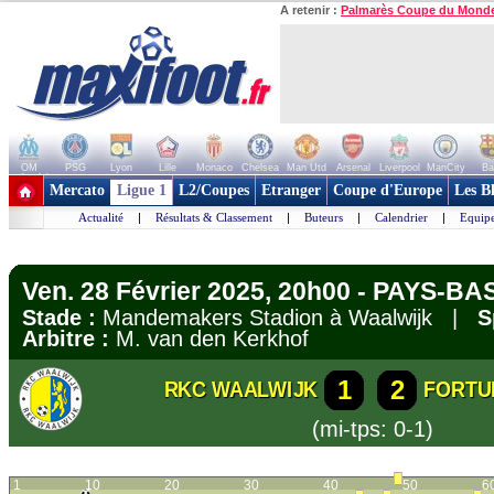
A retenir :
Palmarès Coupe du Mond
OM
PSG
Lyon
Lille
Monaco
Chelsea
Man Utd
Arsenal
Liverpool
ManCity
Ba
+ de clubs
Mercato
Ligue 1
L2/Coupes
Etranger
Coupe d'Europe
Les B
Actualité
|
Résultats & Classement
|
Buteurs
|
Calendrier
|
Equipe
Ven. 28 Février 2025, 20h00 - PAYS-BAS
Stade :
Mandemakers Stadion à Waalwijk |
S
Arbitre :
M. van den Kerkhof
1
2
RKC WAALWIJK
FORTU
(mi-tps: 0-1)
1
10
20
30
40
50
6