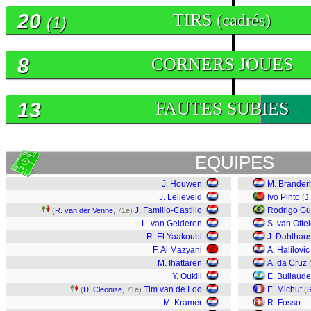
20
TIRS
(cadrés)
(1)
8
CORNERS JOUES
13
FAUTES SUBIES
EQUIPES
J. Houwen
M. Brander
J. Lelieveld
Ivo Pinto
(
J
J. Familio-Castillo
Rodrigo Gu
(
R. van der Venne
, 71e)
L. van Gelderen
S. van Otte
R. El Yaakoubi
J. Dahlhau
F. Al Mazyani
A. Halilovic
M. Ihattaren
A. da Cruz
Y. Oukili
E. Bullaude
Tim van de Loo
E. Michut
(
D. Cleonise
, 71e)
(
S
M. Kramer
R. Fosso