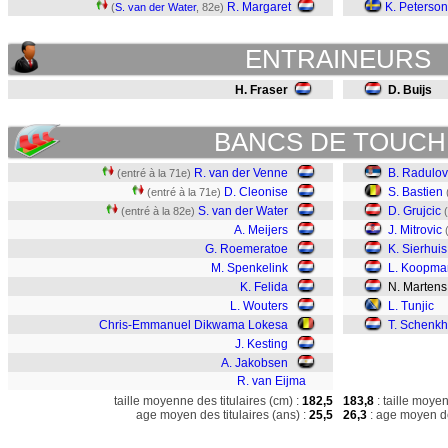
R. Margaret
K. Peterson
(
S. van der Water
, 82e)
ENTRAINEURS
H. Fraser
D. Buijs
BANCS DE TOUCH
R. van der Venne
B. Radulov
(entré à la 71e)
D. Cleonise
S. Bastien
(entré à la 71e)
S. van der Water
D. Grujcic
(entré à la 82e)
A. Meijers
J. Mitrovic
G. Roemeratoe
K. Sierhuis
M. Spenkelink
L. Koopma
K. Felida
N. Martens
L. Wouters
L. Tunjic
Chris-Emmanuel Dikwama Lokesa
T. Schenkh
J. Kesting
A. Jakobsen
R. van Eijma
taille moyenne des titulaires (cm) :
182,5
183,8
: taille moye
age moyen des titulaires (ans) :
25,5
26,3
: age moyen de