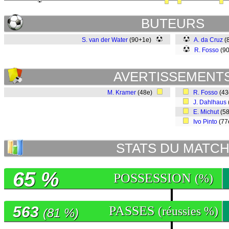
BUTEURS
S. van der Water
(90+1e)
A. da Cruz
(
R. Fosso
(9
AVERTISSEMENT
M. Kramer
(48e)
R. Fosso
(4
J. Dahlhaus
E. Michut
(5
Ivo Pinto
(77
STATS DU MATC
65 %
POSSESSION
(%)
563
PASSES
(réussies %)
(81 %)