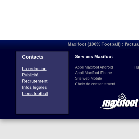
Maxifoot (100% Football) : l'actua
Services Maxifoot
Contacts
Appli Maxifoot Android
Flu
La rédaction
Appli Maxifoot iPhone
Publicité
Site web Mobile
Recrutement
Choix de consentement
Infos légales
Liens football