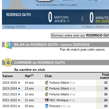
Né le 10 novembre 2000 à Curitiba
0
0
RODRIGO GUTH
&
MATCHS
MINUTE
JOUES
EN
2025
*
(
)
Rodrigo GUTH
(*) Matchs officiels e
Donnez votre avis sur
RODRIGO GU
BILAN de RODRIGO GUTH - saison
2025/2026
Pas de match joué cette saison
CARRIERE de RODRIGO GUTH
Sa carrière en club
Total
(*)
Age
Saison
Club
match
2024-2025
24 ans
Fortuna Sittard
33
(P-B
)
2023-2024
23 ans
Fortuna Sittard
36
(P-B
)
2022-2023
22 ans
Fortuna Sittard
35
(P-B
)
2021-2022
21 ans
NEC Nimègue
24
(P-B
)
2020-2021
20 ans
Pescara
25
(ITA, d2)