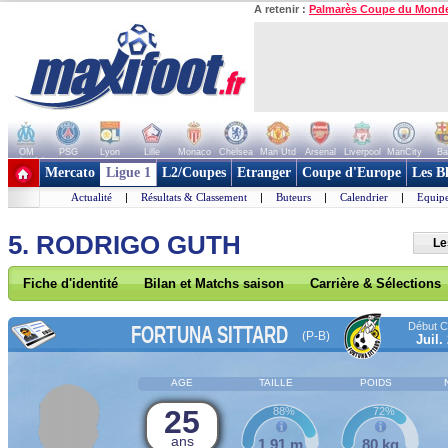
A retenir :
Palmarès Coupe du Mond
OM
PSG
Lyon
Lille
Monaco
Chelsea
Man Utd
Arsenal
Liverpool
ManCity
Ba
+ de clubs
Mercato
Ligue 1
L2/Coupes
Etranger
Coupe d'Europe
Les B
Actualité
|
Résultats & Classement
|
Buteurs
|
Calendrier
|
Equipe
5. RODRIGO GUTH
Le
Fiche d'identité
Bilan et Matchs saison
Carrière & Sélections
Début Co
FORTUNA SITTARD
(P-B)
Juil.
AGE
TAILLE
POIDS
25
88%
72%
ans
1,91 m
80 kg