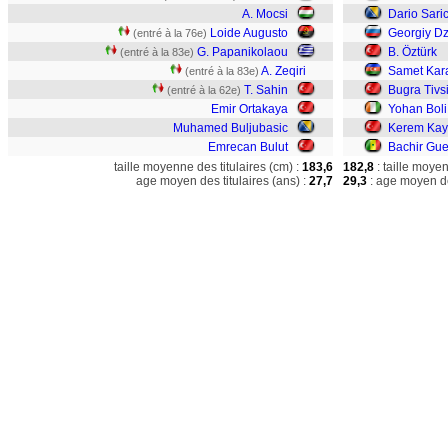
A. Mocsi
Dario Sari
Loide Augusto
Georgiy Dz
(entré à la 76e)
G. Papanikolaou
B. Öztürk
(entré à la 83e)
A. Zeqiri
Samet Kar
(entré à la 83e)
T. Sahin
Bugra Tivs
(entré à la 62e)
Emir Ortakaya
Yohan Boli
Muhamed Buljubasic
Kerem Kay
Emrecan Bulut
Bachir Gu
taille moyenne des titulaires (cm) :
183,6
182,8
: taille moye
age moyen des titulaires (ans) :
27,7
29,3
: age moyen de