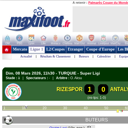
A retenir :
Palmarès Coupe du Mond
OM
PSG
Lyon
Lille
Monaco
Chelsea
Man Utd
Arsenal
Liverpool
ManCity
Ba
+ de clubs
Mercato
Ligue 1
L2/Coupes
Etranger
Coupe d'Europe
Les B
Actualité
|
Résultats & Classement
|
Buteurs
|
Calendrier
|
Equipe
Dim. 08 Mars 2026, 11h30 - TURQUIE - Super Ligi
Stade :
à |
Spectateurs :
- |
Arbitre :
O. Aksu
1
0
RIZESPOR
ANTAL
(mi-tps: 1-0)
1
10
20
30
40
50
6
BUTEURS