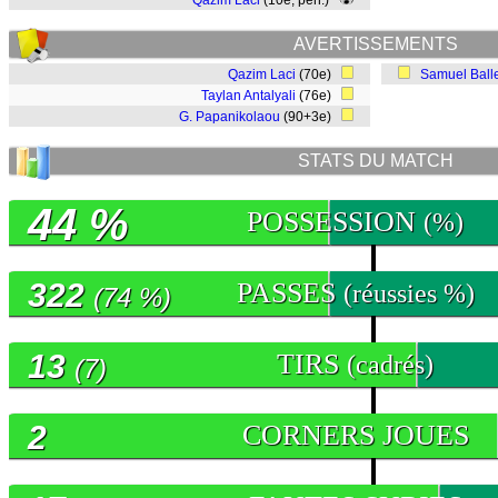
Qazim Laci
(10e, pen.)
AVERTISSEMENTS
Qazim Laci
(70e)
Samuel Ball
Taylan Antalyali
(76e)
G. Papanikolaou
(90+3e)
STATS DU MATCH
44 %
POSSESSION
(%)
322
PASSES
(réussies %)
(74 %)
13
TIRS
(cadrés)
(7)
2
CORNERS JOUES