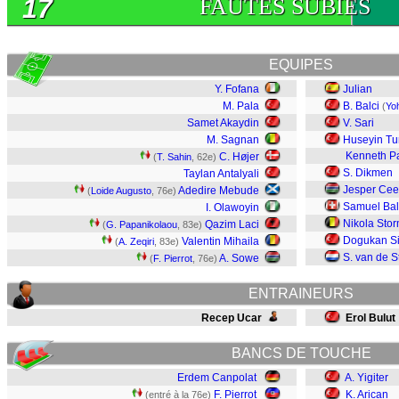
17
FAUTES SUBIES
EQUIPES
Y. Fofana
Julian
M. Pala
B. Balci
(
Yoh
Samet Akaydin
V. Sari
M. Sagnan
Huseyin T
Kenneth P
C. Højer
(
T. Sahin
, 62e)
S. Dikmen
Taylan Antalyali
Jesper Ce
Adedire Mebude
(
Loide Augusto
, 76e)
Samuel Bal
I. Olawoyin
Nikola Sto
Qazim Laci
(
G. Papanikolaou
, 83e)
Dogukan Si
Valentin Mihaila
(
A. Zeqiri
, 83e)
S. van de S
A. Sowe
(
F. Pierrot
, 76e)
ENTRAINEURS
Recep Ucar
Erol Bulut
BANCS DE TOUCHE
Erdem Canpolat
A. Yigiter
F. Pierrot
K. Arican
(entré à la 76e)