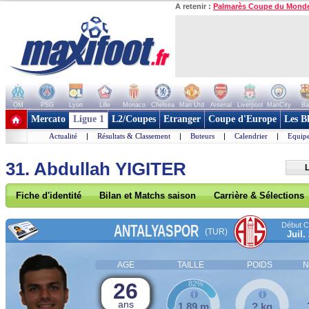
A retenir :
Palmarès Coupe du Mond
OM
PSG
Lyon
Lille
Monaco
Chelsea
Man Utd
Arsenal
Liverpool
ManCity
Ba
+ de clubs
Mercato
Ligue 1
L2/Coupes
Etranger
Coupe d'Europe
Les B
Actualité
|
Résultats & Classement
|
Buteurs
|
Calendrier
|
Equipe
31. Abdullah YIGITER
L
Fiche d'identité
Bilan et Matchs saison
Carrière & Sélections
Début Co
ANTALYASPOR
(TUR)
Juil.
AGE
TAILLE
POIDS
N
26
82%
ans
1,89 m
? kg