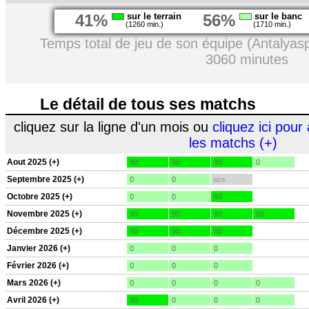
41%
sur le terrain
56%
sur le banc
(1260 min.)
(1710 min.)
Temps total de jeu de son équipe (Antalyas
3060 minutes
Le détail de tous ses matchs
cliquez sur la ligne d'un mois ou
cliquez ici pour 
les matchs (+)
Aout 2025 (+)
90
90
90
0
Septembre 2025 (+)
0
0
abs.
Octobre 2025 (+)
0
0
90
Novembre 2025 (+)
90
90
90
90
Décembre 2025 (+)
90
90
90
Janvier 2026 (+)
0
0
0
Février 2026 (+)
0
0
0
Mars 2026 (+)
0
0
0
0
Avril 2026 (+)
90
0
0
0