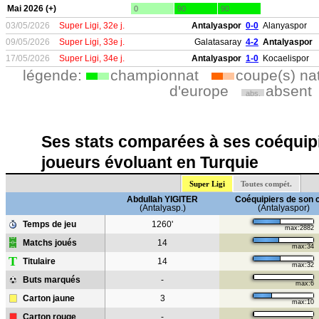
Mai 2026 (+)
0
90
90
03/05/2026
Super Ligi, 32e j.
Antalyaspor
0-0
Alanyaspor
09/05/2026
Super Ligi, 33e j.
Galatasaray
4-2
Antalyaspor
17/05/2026
Super Ligi, 34e j.
Antalyaspor
1-0
Kocaelispor
légende:
championnat
coupe(s) na
d'europe
absent
abs.
Ses stats comparées à ses coéquipi
joueurs évoluant en Turquie
Super Ligi
Toutes compét.
Abdullah YIGITER
Coéquipiers de son 
(Antalyasp.)
(Antalyaspor)
Temps de jeu
1260'
max:2882
Matchs joués
14
max:34
T
Titulaire
14
max:32
Buts marqués
-
max:6
Carton jaune
3
max:10
Carton rouge
-