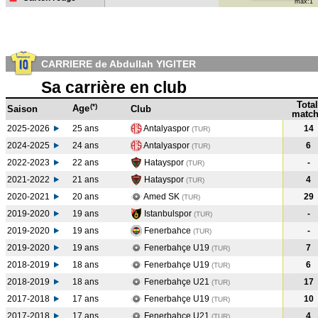
max:1
CARRIERE de Abdullah YIGITER
Sa carrière en club
Total
(*)
Age
Saison
Club
match
2025-2026
25 ans
Antalyaspor
14
(TUR)
2024-2025
24 ans
Antalyaspor
6
(TUR
)
2022-2023
22 ans
Hatayspor
-
(TUR
)
2021-2022
21 ans
Hatayspor
4
(TUR
)
2020-2021
20 ans
Amed SK
29
(TUR
)
2019-2020
19 ans
Istanbulspor
-
(TUR
)
2019-2020
19 ans
Fenerbahce
-
(TUR
)
2019-2020
19 ans
Fenerbahçe U19
7
(TUR
)
2018-2019
18 ans
Fenerbahçe U19
6
(TUR
)
2018-2019
18 ans
Fenerbahçe U21
17
(TUR
)
2017-2018
17 ans
Fenerbahçe U19
10
(TUR
)
2017-2018
17 ans
Fenerbahçe U21
4
(TUR
)