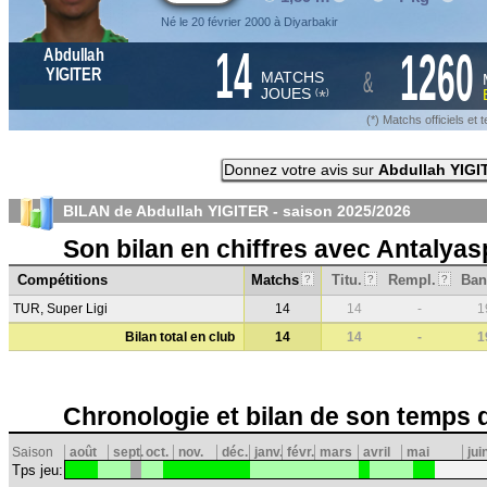
Né le 20 février 2000 à Diyarbakir
14
1260
Abdullah
&
YIGITER
MATCHS
JOUES
*
(
)
(*) Matchs officiels e
Donnez votre avis sur
Abdullah YIGI
BILAN de Abdullah YIGITER - saison
2025/2026
Son bilan en chiffres avec Antalyas
Compétitions
Matchs
Titu.
Rempl.
Ban
?
?
?
TUR, Super Ligi
14
14
-
1
Bilan total en club
14
14
-
1
Chronologie et bilan de son temps 
Saison
août
sept.
oct.
nov.
déc.
janv.
févr.
mars
avril
mai
jui
Tps jeu: