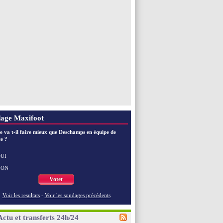
age Maxifoot
e va t-il faire mieux que Deschamps en équipe de
e ?
UI
NON
Voter
Voir les resultats
-
Voir les sondages précédents
Actu et transferts 24h/24