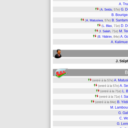
A. Tru
G. 
(
A. Seidu
, 57e)
B. Bourig
B. Santam
(
A. Matusiwa
, 57e)
D. 
(
L. Blas
, 71e)
M. Ter
(
I. Salah
, 71e)
A. Go
(
B. Yildirim
, 84e)
A. Kalimu
J. Stép
B
A. Matus
(entré à la 57e)
A. Se
(entré à la 57e)
L. 
(entré à la 71e)
I. S
(entré à la 71e)
B. Yild
(entré à la 84e)
M. Lambou
G. Gal
C. W
G. Lem