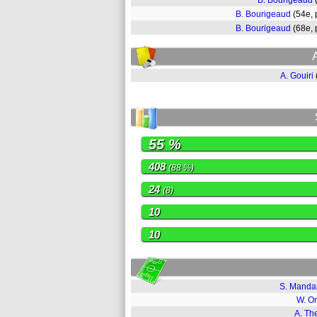
B. Bourigeaud
B. Bourigeaud
(54e,
B. Bourigeaud
(68e,
A. Gouiri
55 %
408
(88 %)
24
(8)
10
10
S. Mand
W. O
A. Th