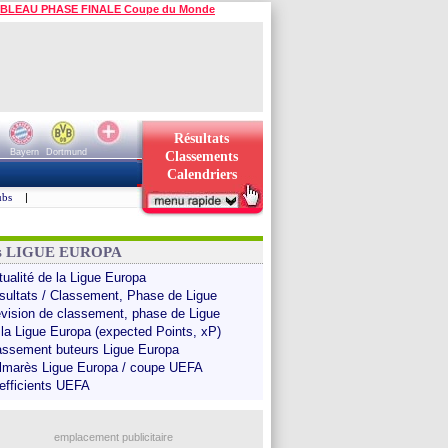
BLEAU PHASE FINALE Coupe du Monde
Résultats
Bayern
Dortmund
Classements
Calendriers
ubs
|
ns LIGUE EUROPA
tualité de la Ligue Europa
sultats / Classement, Phase de Ligue
évision de classement, phase de Ligue
 la Ligue Europa (expected Points, xP)
assement buteurs Ligue Europa
lmarès Ligue Europa / coupe UEFA
efficients UEFA
emplacement publicitaire