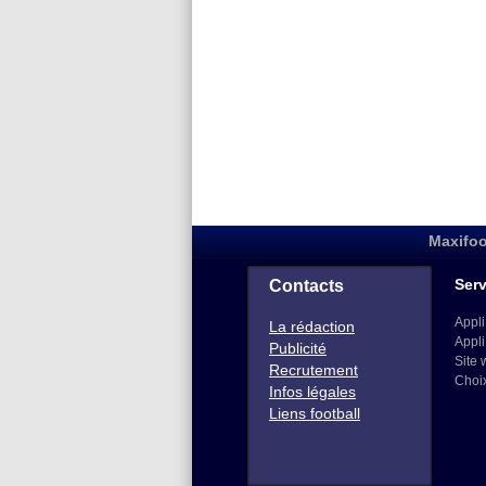
Maxifoo
Serv
Contacts
Appli
La rédaction
Appli
Publicité
Site 
Recrutement
Choi
Infos légales
Liens football