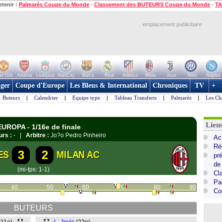
etenir :
Palmarès Coupe du Monde
-
Classement des BUTEURS Coupe du Monde
-
TA
emplacement publicitaire
n Utd
Arsenal
Liverpool
ManCity
Barca
Real
Atletico
Milan
Juve
Inter
Naples
ger
Coupe d'Europe
Les Bleus & International
Chroniques
TV
+
Buteurs
|
Calendrier
|
Equipe type
|
Tableau Transferts
|
Palmarès
|
Les Cl
Lie
EUROPA - 1/16e de finale
urs :
- |
Arbitre :
Jo?o Pedro Pinheiro
Ac
Ré
3
2
ES
MILAN AC
pr
de
(mi-tps: 1-1)
Cl
Pa
40
50
60
70
80
90
Co
BUTEURS