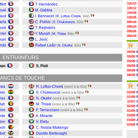
10h33
ffert
T. Hernández
10h12
Doué
M. Gabbia
10h09
eaud
I. Bennacer
(
R. Loftus-Cheek
, 62e)
10h05
aría
C. Pulisic
(
S. Chukwueze
, 62e)
09h44
09h24
Doué
T. Reijnders
09h06
rier
Y. Musah
(
M. Thiaw
, 80e)
08h44
uiri
L. Jovic
08h22
endo
Rafael Leão
06/08
(
N. Okafor
, 62e)
06/08
05/08
06/08
05/08
ENTRAINEURS
06/08
05/08
06/08
han
S. Pioli
05/08
06/08
06/08
06/08
06/08
ANCS DE TOUCHE
06/08
06/08
06/08
06/08
iwa
R. Loftus-Cheek
(entré à la 62e)
06/08
06/08
idu
S. Chukwueze
02/08
(entré à la 62e)
06/08
01/08
Blas
N. Okafor
(entré à la 62e)
06/08
31/07
alah
M. Thiaw
(entré à la 80e)
06/08
02/08
irim
F. Terracciano
06/08
(entré à la 84e)
01/08
03/08
rde
A. Mirante
03/08
lon
V. Eletu
03/08
ooh
C. Nsiala-Makengo
03/08
bet
Davide Bartesaghi
31/07