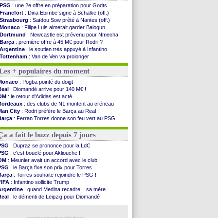
PSG
: une 2e offre en préparation pour Godts
Francfort
: Dina Ebimbe signe à Schalke (off.)
Strasbourg
: Saïdou Sow prêté à Nantes (off.)
Monaco
: Filipe Luis aimerait garder Balogun
Dortmund
: Newcastle est prévenu pour Nmecha
Barça
: première offre à 45 M€ pour Rodri ?
Argentine
: le soutien très appuyé à Infantino
Tottenham
: Van de Ven va prolonger
Barça
: l'agent de Rodri confirme !
Les + populaires du moment
FIFA
: la CAF soutient Infantino
CdM 2030
: Rubiales charge Infantino et ...
Monaco
: Pogba pointé du doigt
Rennes
: Embolo a des pistes alléchantes
Real
: Diomandé arrive pour 140 M€ !
Côte d'Ivoire
: Renard affiche ses ambitions
OM
: le retour d'Adidas est acté
Rennes
: Haise confirme pour Aït Boudlal
Bordeaux
: des clubs de N1 montent au créneau
Man City
: Trafford à Leeds pour 47 M€ (off...
Man City
: Rodri préfère le Barça au Real !
Man Utd
: Zirkzee vers la Juventus ?
Barça
: Ferran Torres donne son feu vert au PSG
Amical
: Monaco s'impose contre Getafe
OM
: accord trouvé avec Man City pour Rulli
Nantes
: Der Zakarian et sa relation avec Kita
PSG
: Luis Enrique satisfait malgré tout
Ça a fait le buzz depuis 7 jours
OM
: le club prêt à libérer Kondogbia ?
Monaco
: le message touchant d'Akliouche
PSG
: Dupraz se prononce pour la LdC
FIFA
: Tebas en remet une couche
PSG
: c'est bouclé pour Akliouche !
FIFA
: l'UEFA maintient la pression
OM
: Meunier avait un accord avec le club
PSG
: Tebas encense Luis Enrique
PSG
: le Barça fixe son prix pour Torres
Real
: Vinicius jusqu'en 2032 (officiel)
Barça
: Torres souhaite rejoindre le PSG !
FIFA
: Infantino sollicite Trump
Voir les brèves précédentes
Argentine
: quand Medina recadre... sa mère
Real
: le démenti de Leipzig pour Diomandé
OM
: Paixão attire un 2e club anglais
FIFA
: le conseiller d'Infantino démissionne !