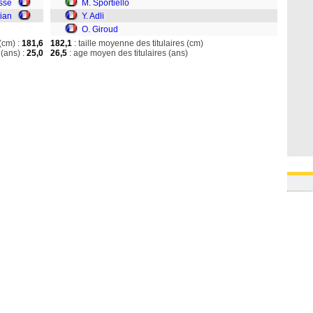
ssé
M. Sportiello
cian
Y. Adli
O. Giroud
(cm) :
181,6
182,1
: taille moyenne des titulaires (cm)
(ans) :
25,0
26,5
: age moyen des titulaires (ans)