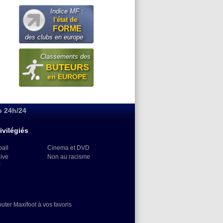
Indice MF :
l'état de
FORME
des clubs en europe
Classements des
BUTEURS
en EUROPE
o 24h/24
ivilégiés
ball
Cinema et DVD
Live
Non au racisme
)
outer Maxifoot à vos favoris