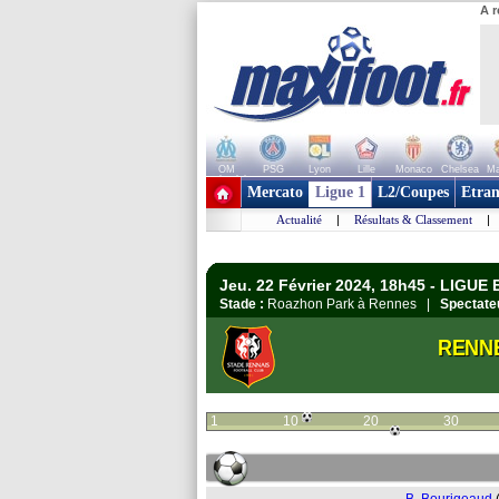
A r
OM
PSG
Lyon
Lille
Monaco
Chelsea
Ma
+ de clubs
Mercato
Ligue 1
L2/Coupes
Etran
Actualité
|
Résultats & Classement
|
Jeu. 22 Février 2024, 18h45 - LIGUE 
Stade :
Roazhon Park à Rennes |
Spectate
RENN
1
10
20
30