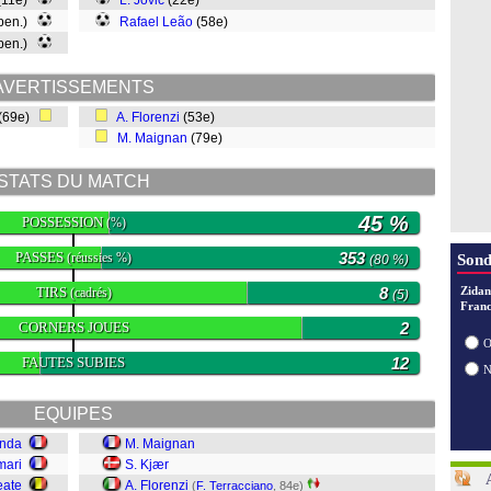
(11e)
L. Jovic
(22e)
 pen.)
Rafael Leão
(58e)
 pen.)
AVERTISSEMENTS
(69e)
A. Florenzi
(53e)
M. Maignan
(79e)
STATS DU MATCH
45 %
POSSESSION
(%)
PASSES
353
(réussies %)
Sond
(80 %)
TIRS
8
Zidan
(cadrés)
(5)
Franc
CORNERS JOUES
2
O
FAUTES SUBIES
12
EQUIPES
anda
M. Maignan
mari
S. Kjær
eate
A. Florenzi
(
F. Terracciano
, 84e)