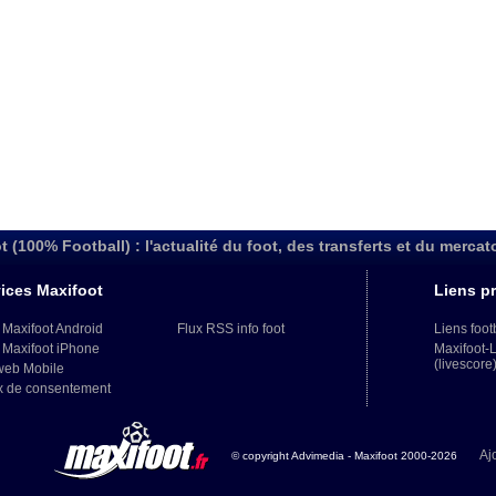
t (100% Football) : l'actualité du foot, des transferts et du mercat
ices Maxifoot
Liens pr
 Maxifoot Android
Flux RSS info foot
Liens foot
 Maxifoot iPhone
Maxifoot-
(livescore
web Mobile
x de consentement
Aj
© copyright Advimedia - Maxifoot 2000-2026