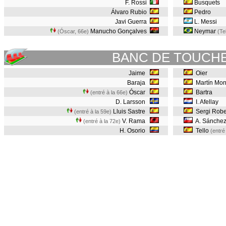
F. Rossi
Busquets
Álvaro Rubio
Pedro
Javi Guerra
L. Messi
Manucho Gonçalves
Neymar
(Óscar, 66e
)
(Te
BANC DE TOUCH
Jaime
Oier
Baraja
Martín Mon
Óscar
Bartra
(entré à la 66e)
D. Larsson
I. Afellay
Lluis Sastre
Sergi Robe
(entré à la 59e)
V. Rama
A. Sánche
(entré à la 72e)
H. Osorio
Tello
(entré