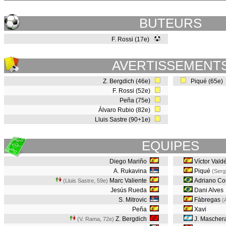
BUTEURS
F. Rossi (17e)
AVERTISSEMENT
Z. Bergdich (46e)
Piqué (65e)
F. Rossi (52e)
Peña (75e)
Álvaro Rubio (82e)
Lluis Sastre (90+1e)
EQUIPES
Diego Mariño
Víctor Vald
A. Rukavina
Piqué
(Serg
Marc Valiente
Adriano Cor
(Lluis Sastre, 59e
)
Jesús Rueda
Dani Alves
S. Mitrovic
Fàbregas
(
Peña
Xavi
Z. Bergdich
J. Mascher
(V. Rama, 72e
)