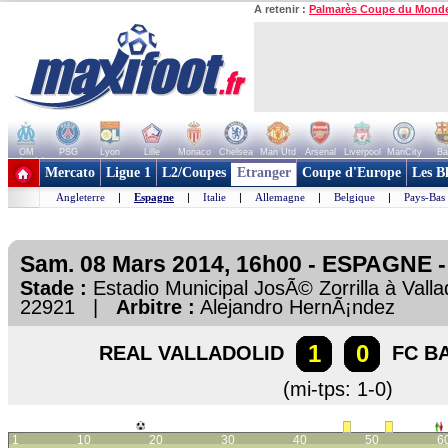
A retenir :
Palmarès Coupe du Mond
OM
PSG
Lyon
Lille
Monaco
Chelsea
Man Utd
Arsenal
Liverpool
ManCity
Ba
+ de clubs
Mercato
Ligue 1
L2/Coupes
Etranger
Coupe d'Europe
Les B
Angleterre
|
Espagne
|
Italie
|
Allemagne
|
Belgique
|
Pays-Bas
Sam. 08 Mars 2014, 16h00 - ESPAGNE - 
Stade :
Estadio Municipal JosÃ© Zorrilla à Val
22921 |
Arbitre :
Alejandro HernÃ¡ndez
1
0
REAL VALLADOLID
FC B
(mi-tps: 1-0)
1
10
20
30
40
50
6