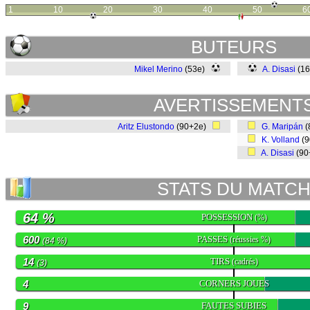
1
10
20
30
40
50
6
BUTEURS
Mikel Merino
(53e)
A. Disasi
(1
AVERTISSEMENT
Aritz Elustondo
(90+2e)
G. Maripán
(
K. Volland
(9
A. Disasi
(90
STATS DU MATC
64 %
POSSESSION
(%)
600
PASSES
(réussies %)
(84 %)
14
TIRS
(cadrés)
(3)
4
CORNERS JOUES
9
FAUTES SUBIES