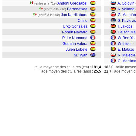
Andoni Gorosabel
A. Golovin
(entré à la 71e)
Barrenetxea
K. Volland
(entré à la 71e)
Jon Karrikaburu
G. Maripán
(entré à la 90e)
Cristo
S. Pavlovic
Urko González
I. Jakobs
Robert Navarro
Gelson Mar
R. Le Normand
W. Ben Ye
Germán Valera
W. Isidor
Julen Lobete
E. Matazo
M. Ryan
R. Majecki
C. Matsim
taille moyenne des titulaires (cm) :
181,4
183,0
: taille moye
age moyen des titulaires (ans) :
25,5
22,7
: age moyen de