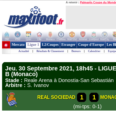
A retenir :
Palmarès Coupe du Mond
OM
PSG
Lyon
Lille
Monaco
Chelsea
Man Utd
Arsenal
Liverpool
ManCity
Ba
+ de clubs
Mercato
Ligue 1
L2/Coupes
Etranger
Coupe d'Europe
Les B
Actualité
|
Résultats & Classement
|
Buteurs
|
Calendrier
|
Equipe
Jeu. 30 Septembre 2021, 18h45 - LIG
B (Monaco)
Stade :
Reale Arena à Donostia-San Sebasti
Arbitre :
S. Ivanov
1
1
REAL SOCIEDAD
MONA
(mi-tps: 0-1)