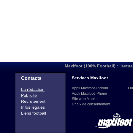
Maxifoot (100% Football) : l'actua
Services Maxifoot
Contacts
Appli Maxifoot Android
Flu
La rédaction
Appli Maxifoot iPhone
Publicité
Site web Mobile
Recrutement
Choix de consentement
Infos légales
Liens football