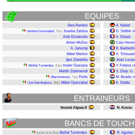
EQUIPES
Álex Remiro
A. Nübel
Joseba Zaldúa
D. Sidibé
(
Andoni Gorosabel
, 71e)
(
R
Aritz Elustondo
A. Disasi
Ahien Muñoz
Caio Henri
A. Januzaj
B. Badiashi
Mikel Merino
A. Tchouam
Igor Zubeldía
Jean Lucas
Ander Guevara
Y. Fofana
(
Beñat Turrientes
, 61e)
(
A
Martín Zubimendi
S. Diop
(
G.
Portu
M. Boadu
(
Barrenetxea
, 71e)
(
Mikel Oyarzabal
K. Diatta
(
Jon Karrikaburu
, 90e)
ENTRAINEURS
Imanol Alguacil
N. Kovac
BANCS DE TOUCH
Beñat Turrientes
R. Aguilar
(entré à la 61e)