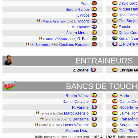
David Garc
Pepe
Miguel Fla
Sergio Ramos
Unai Garcí
T. Kroos
Oier Sanjur
L. Modric
(
Marco Asensio
, 63e)
Fausto
M. Kovacic
De las Cue
Álvaro Morata
Kenan
G. Bale
(
Jai
(
Lucas Vázquez
, 74e)
E. Rivière
Cristiano Ronaldo
(
(
K. Benzema
, 66e)
ENTRAINEURS
Z. Zidane
Enrique Ma
BANCS DE TOUCH
Rubén Yáñez
Mario
Daniel Carvajal
Carlos Cle
R. Varane
Roberto To
Marco Asensio
Jaime Rom
(entré à la 63e)
K. Benzema
Fran Mérid
(entré à la 66e)
Lucas Vázquez
Sergio Le
(entré à la 74e)
Mariano Díaz
Oriol Riera
taille moyenne des titulaires (cm) :
183,4
182,5
: taille moye