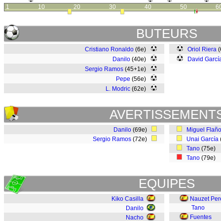
1
10
20
30
40
50
6
BUTEURS
Cristiano Ronaldo
(6e)
Oriol Riera
(
Danilo
(40e)
David Garcí
Sergio Ramos
(45+1e)
Pepe
(56e)
L. Modric
(62e)
AVERTISSEMENT
Danilo
(69e)
Miguel Flañ
Sergio Ramos
(72e)
Unai García
Tano
(75e)
Tano
(79e)
EQUIPES
Kiko Casilla
Nauzet Per
Tano
Danilo
Fuentes
Nacho