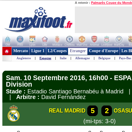
A retenir :
Palmarès Coupe du Mond
OM
PSG
Lyon
Lille
Monaco
Chelsea
Man Utd
Arsenal
Liverpool
ManCity
Ba
+ de clubs
Mercato
Ligue 1
L2/Coupes
Etranger
Coupe d'Europe
Les B
Angleterre
|
Espagne
|
Italie
|
Allemagne
|
Belgique
|
Pays-Bas
Sam. 10 Septembre 2016, 16h00 - ESPA
Division
Stade :
Estadio Santiago Bernabéu à Madrid
|
Arbitre :
David Fernández
5
2
REAL MADRID
OSAS
(mi-tps: 3-0)