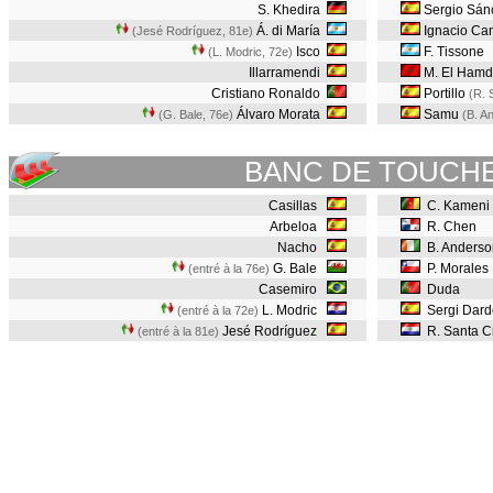
S. Khedira
Sergio Sán
Á. di María
Ignacio Ca
(Jesé Rodríguez, 81e
)
Isco
F. Tissone
(L. Modric, 72e
)
Illarramendi
M. El Hamd
Cristiano Ronaldo
Portillo
(R. 
Álvaro Morata
Samu
(G. Bale, 76e
)
(B. A
BANC DE TOUCH
Casillas
C. Kameni
Arbeloa
R. Chen
Nacho
B. Anders
G. Bale
P. Morales
(entré à la 76e)
Casemiro
Duda
L. Modric
Sergi Dard
(entré à la 72e)
Jesé Rodríguez
R. Santa C
(entré à la 81e)