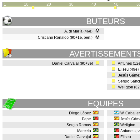
1
10
20
30
40
50
6
BUTEURS
Á. di María (46e)
Cristiano Ronaldo (90+1e, pen.)
AVERTISSEMENT
Daniel Carvajal (90+3e)
Antunes (12
Eliseu (49e
Jesús Gámez
Sergio Sánc
Weligton (8
EQUIPES
Diego López
W. Caballe
Pepe
Jesús Gám
Sergio Ramos
Weligton
Marcelo
Antunes
(Se
Daniel Carvajal
Eliseu