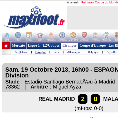
A retenir :
Palmarès Coupe du Mond
OM
PSG
Lyon
Lille
Monaco
Chelsea
Man Utd
Arsenal
Liverpool
ManCity
Ba
+ de clubs
Mercato
Ligue 1
L2/Coupes
Etranger
Coupe d'Europe
Les B
Angleterre
|
Espagne
|
Italie
|
Allemagne
|
Belgique
|
Pays-Bas
Sam. 19 Octobre 2013, 16h00 - ESPAGN
Division
Stade :
Estadio Santiago BernabÃ©u à Madri
78362 |
Arbitre :
Miguel Ayza
2
0
REAL MADRID
MAL
(mi-tps: 0-0)