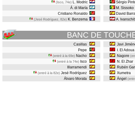
L. Modric
Sérgio Pin
(Isco, 74e
)
Á. di María
M. Sissoko
Cristiano Ronaldo
David Barr
K. Benzema
A. Ivanschit
(Jesé Rodríguez, 82e
)
BANC DE TOUCH
Casillas
Javi Jimén
Pepe
I. El Adou
Nacho
Nagore
(entré à la 69e)
(en
Isco
N. El Zhar
(entré à la 74e)
Illarramendi
Rubén Gar
Jesé Rodríguez
Xumetra
(entré à la 82e)
Álvaro Morata
Ángel
(entr