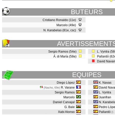
BUTEURS
Cristiano Ronaldo (11e)
Marcelo (49e)
N. Karabelas (81e, csc)
AVERTISSEMENT
Sergio Ramos (54e)
L. Vyntra (5
Á. di María (58e)
Pallardó (6
David Navar
EQUIPES
Diego López
K. Navas
R. Varane
David Nava
(Nacho, 69e
)
Sergio Ramos
L. Vyntra
Marcelo
Juanfran
Daniel Carvajal
N. Karabel
G. Bale
Pedro Lóp
Xabi Alonso
Pallardó
(I.