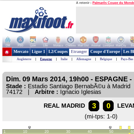
A retenir :
Palmarès Coupe du Mond
OM
PSG
Lyon
Lille
Monaco
Chelsea
Man Utd
Arsenal
Liverpool
ManCity
Ba
+ de clubs
Mercato
Ligue 1
L2/Coupes
Etranger
Coupe d'Europe
Les B
Angleterre
|
Espagne
|
Italie
|
Allemagne
|
Belgique
|
Pays-Bas
Dim. 09 Mars 2014, 19h00 - ESPAGNE - 
Stade :
Estadio Santiago BernabÃ©u à Madri
74172 |
Arbitre :
Ignacio Iglesias
3
0
REAL MADRID
LEVA
(mi-tps: 1-0)
1
10
20
30
40
50
6