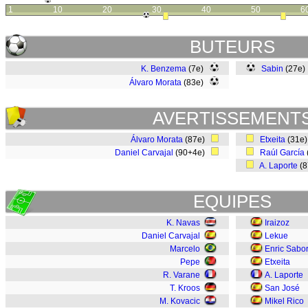
1
10
20
30
40
50
6
BUTEURS
K. Benzema
(7e)
Sabin
(27e
Álvaro Morata
(83e)
AVERTISSEMENT
Álvaro Morata
(87e)
Etxeita
(31e
Daniel Carvajal
(90+4e)
Raúl García
A. Laporte
(
EQUIPES
K. Navas
Iraizoz
Daniel Carvajal
Lekue
Marcelo
Enric Sabor
Pepe
Etxeita
R. Varane
A. Laporte
T. Kroos
San José
M. Kovacic
Mikel Rico