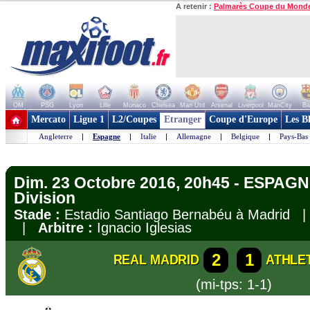
A retenir :
Palmarès Coupe du Mond
OM
PSG
Lyon
Lille
Monaco
Chelsea
Man Utd
Arsenal
Liverpool
ManCity
Ba
+ de clubs
Mercato
Ligue 1
L2/Coupes
Etranger
Coupe d'Europe
Les B
Angleterre
|
Espagne
|
Italie
|
Allemagne
|
Belgique
|
Pays-Bas
Dim. 23 Octobre 2016, 20h45 - ESPAGN
Division
Stade :
Estadio Santiago Bernabéu à Madrid
|
Arbitre :
Ignacio Iglesias
2
1
REAL MADRID
ATHLE
(mi-tps: 1-1)