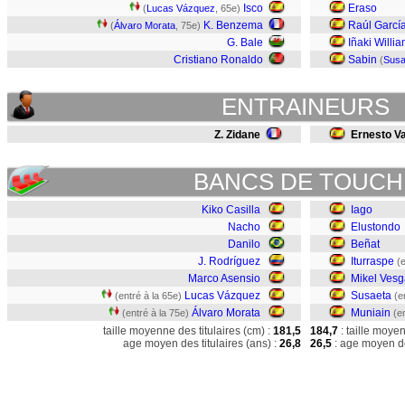
Isco
Eraso
(
Lucas Vázquez
, 65e)
K. Benzema
Raúl Garcí
(
Álvaro Morata
, 75e)
G. Bale
Iñaki Willi
Cristiano Ronaldo
Sabin
(
Susa
ENTRAINEURS
Z. Zidane
Ernesto V
BANCS DE TOUCH
Kiko Casilla
Iago
Nacho
Elustondo
Danilo
Beñat
J. Rodríguez
Iturraspe
(
Marco Asensio
Mikel Vesg
Lucas Vázquez
Susaeta
(entré à la 65e)
(e
Álvaro Morata
Muniain
(entré à la 75e)
(e
taille moyenne des titulaires (cm) :
181,5
184,7
: taille moye
age moyen des titulaires (ans) :
26,8
26,5
: age moyen de