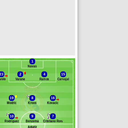
1
Navas
23
2
4
15
>
nilo
Varane
Ramos
Carvajal
Banc des remplaçants
Real Madrid
19
8
16
>
silla
Modric
Kroos
Kovacic
acho
rbeloa
10
9
7
>
2
asimiro
Rodríguez
Benzema
Cristiano Ronaldo
co
Aduriz