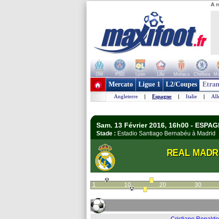
A r
OM
PSG
Lyon
Lille
Monaco
Chelsea
Ma
+ de clubs
Mercato
Ligue 1
L2/Coupes
Etran
Angleterre
|
Espagne
|
Italie
|
Al
Sam. 13 Février 2016, 16h00 - ESPAG
Stade :
Estadio Santiago Bernabéu à Madri
REAL MADR
1
10
20
30