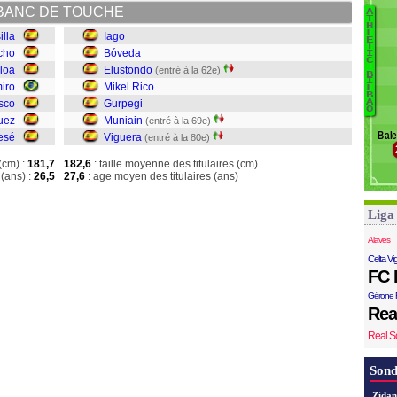
L
BANC DE TOUCHE
A
B
Je
T
H
L
illa
Iago
Ia
E
T
cho
Bóveda
I
B
C
loa
Elustondo
(entré à la 62e)
B
I
iro
Mikel Rico
Ri
L
B
Isco
Gurpegi
A
G
O
uez
Muniain
(entré à la 69e)
M
Bale
esé
Viguera
V
(entré à la 80e)
(cm) :
181,7
182,6
: taille moyenne des titulaires (cm)
(ans) :
26,5
27,6
: age moyen des titulaires (ans)
Liga
Alaves
Celta Vi
FC 
Gérone 
Rea
Real S
Sond
Zidan