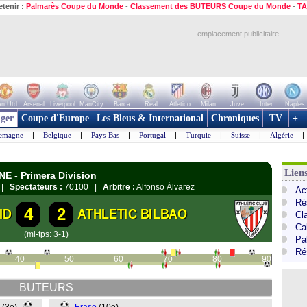
etenir :
Palmarès Coupe du Monde
-
Classement des BUTEURS Coupe du Monde
-
TA
emplacement publicitaire
n Utd
Arsenal
Liverpool
ManCity
Barca
Real
Atletico
Milan
Juve
Inter
Naples
ger
Coupe d'Europe
Les Bleus & International
Chroniques
TV
+
lemagne
|
Belgique
|
Pays-Bas
|
Portugal
|
Turquie
|
Suisse
|
Algérie
|
Lien
NE - Primera Division
d |
Spectateurs :
70100 |
Arbitre :
Alfonso Álvarez
Ac
Ré
4
2
ID
ATHLETIC BILBAO
Cl
Cal
(mi-tps: 3-1)
Pa
Ré
40
50
60
70
80
90
BUTEURS