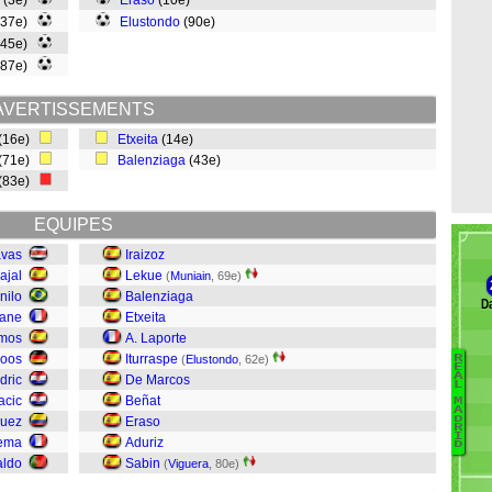
(3e)
Eraso
(10e)
(37e)
Elustondo
(90e)
(45e)
(87e)
AVERTISSEMENTS
(16e)
Etxeita
(14e)
(71e)
Balenziaga
(43e)
(83e)
EQUIPES
avas
Iraizoz
ajal
Lekue
(
Muniain
, 69e)
nilo
Balenziaga
Da
rane
Etxeita
amos
A. Laporte
roos
Iturraspe
(
Elustondo
, 62e)
R
E
A
dric
De Marcos
L
Ca
acic
Beñat
M
A
N
D
guez
Eraso
R
A
I
zema
Aduriz
D
C
aldo
Sabin
(
Viguera
, 80e)
Is