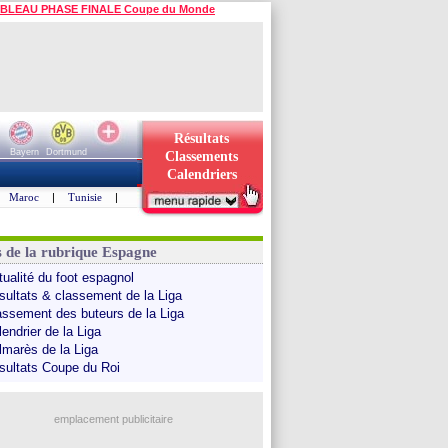
BLEAU PHASE FINALE Coupe du Monde
Résultats
Bayern
Dortmund
Classements
Calendriers
Maroc
|
Tunisie
|
s de la rubrique Espagne
tualité du foot espagnol
sultats & classement de la Liga
assement des buteurs de la Liga
endrier de la Liga
lmarès de la Liga
sultats Coupe du Roi
emplacement publicitaire