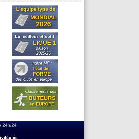
L'equipe type de
MONDIAL
2026
Le meilleur effectif
LIGUE 1
saison
2025-26
Indice MF :
l'état de
FORME
des clubs en europe
Classements des
BUTEURS
en EUROPE
o 24h/24
ivilégiés