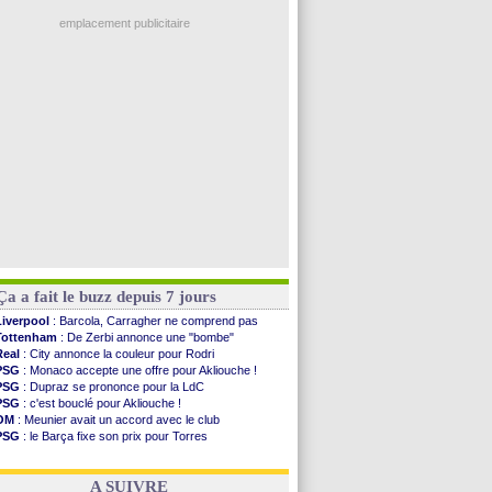
Nice
: 3 joueurs écartés du groupe pro
Newcastle
: Jaissle est le nouveau coach (off.)
emplacement publicitaire
Real
: une nouvelle offre pour Vinicius
Amical
: l'OM domine Al-Shahaniya
Monaco
: Cabral a prolongé (officiel)
Atletico
: Molina va signer à la Roma
Real
: Diomandé arrive pour 140 M€ !
Voir les brèves précédentes
Ça a fait le buzz depuis 7 jours
Liverpool
: Barcola, Carragher ne comprend pas
Tottenham
: De Zerbi annonce une "bombe"
Real
: City annonce la couleur pour Rodri
PSG
: Monaco accepte une offre pour Akliouche !
PSG
: Dupraz se prononce pour la LdC
PSG
: c'est bouclé pour Akliouche !
OM
: Meunier avait un accord avec le club
PSG
: le Barça fixe son prix pour Torres
OM
: accord de principe entre Rulli et Man City
Barça
: Torres souhaite rejoindre le PSG !
A SUIVRE