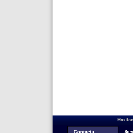
Maxifoo
Serv
Contacts