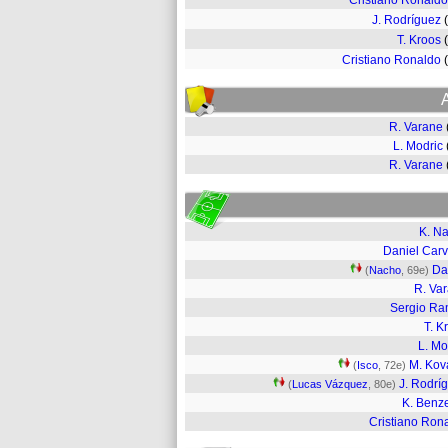
Cristiano Ronaldo
J. Rodríguez
T. Kroos
Cristiano Ronaldo
R. Varane
L. Modric
R. Varane
K. N
Daniel Carv
Da
(
Nacho
, 69e)
R. Va
Sergio R
T. K
L. Mo
M. Kov
(
Isco
, 72e)
J. Rodrí
(
Lucas Vázquez
, 80e)
K. Ben
Cristiano Ron