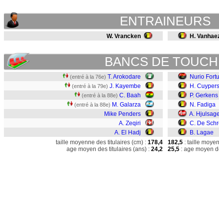
ENTRAINEURS
W. Vrancken
H. Vanhae
BANCS DE TOUCH
T. Arokodare
Nurio Fort
(entré à la 76e)
J. Kayembe
H. Cuyper
(entré à la 79e)
C. Baah
P. Gerkens
(entré à la 88e)
M. Galarza
N. Fadiga
(entré à la 88e)
Mike Penders
A. Hjulsag
A. Zeqiri
C. De Schr
A. El Hadj
B. Lagae
taille moyenne des titulaires (cm) :
178,4
182,5
: taille moye
age moyen des titulaires (ans) :
24,2
25,5
: age moyen de