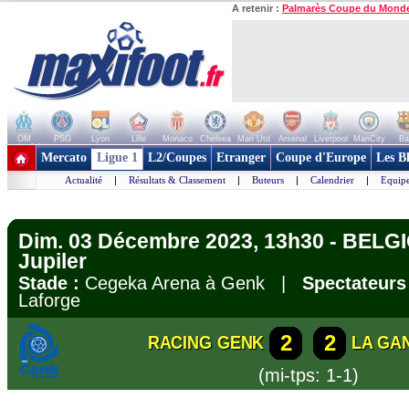
A retenir :
Palmarès Coupe du Mond
OM
PSG
Lyon
Lille
Monaco
Chelsea
Man Utd
Arsenal
Liverpool
ManCity
Ba
+ de clubs
Mercato
Ligue 1
L2/Coupes
Etranger
Coupe d'Europe
Les B
Actualité
|
Résultats & Classement
|
Buteurs
|
Calendrier
|
Equipe
Dim. 03 Décembre 2023, 13h30 - BELGI
Jupiler
Stade :
Cegeka Arena à Genk |
Spectateurs
Laforge
2
2
RACING GENK
LA GA
(mi-tps: 1-1)