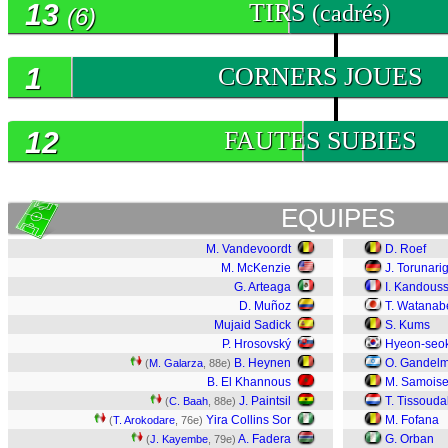
13
TIRS
(cadrés)
(6)
1
CORNERS JOUES
12
FAUTES SUBIES
EQUIPES
M. Vandevoordt
D. Roef
M. McKenzie
J. Torunari
G. Arteaga
I. Kandous
D. Muñoz
T. Watanab
Mujaid Sadick
S. Kums
P. Hrosovský
Hyeon-seo
B. Heynen
O. Gandel
(
M. Galarza
, 88e)
B. El Khannous
M. Samois
J. Paintsil
T. Tissoudal
(
C. Baah
, 88e)
Yira Collins Sor
M. Fofana
(
T. Arokodare
, 76e)
A. Fadera
G. Orban
(
J. Kayembe
, 79e)