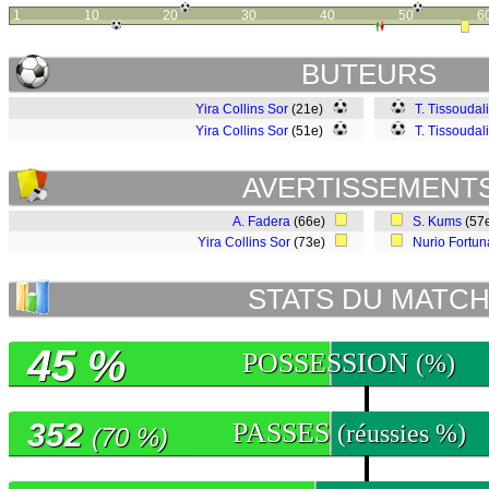
1
10
20
30
40
50
6
BUTEURS
Yira Collins Sor
(21e)
T. Tissoudali
Yira Collins Sor
(51e)
T. Tissoudali
AVERTISSEMENT
A. Fadera
(66e)
S. Kums
(57
Yira Collins Sor
(73e)
Nurio Fortun
STATS DU MATC
45 %
POSSESSION
(%)
352
PASSES
(réussies %)
(70 %)