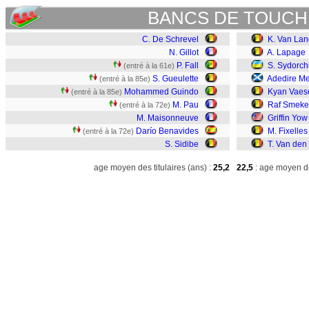
BANCS DE TOUCH
C. De Schrevel
K. Van La
N. Gillot
A. Lapage
P. Fall
S. Sydorch
(entré à la 61e)
S. Gueulette
Adedire M
(entré à la 85e)
Mohammed Guindo
Kyan Vaes
(entré à la 85e)
M. Pau
Raf Smeke
(entré à la 72e)
M. Maisonneuve
Griffin Yow
Darío Benavides
M. Fixelles
(entré à la 72e)
S. Sidibe
T. Van den
age moyen des titulaires (ans) :
25,2
22,5
: age moyen de