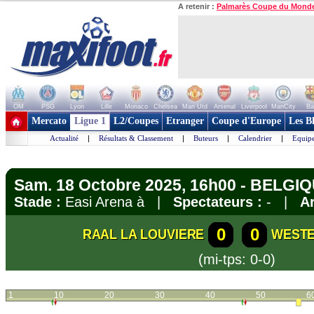
A retenir :
Palmarès Coupe du Mond
OM
PSG
Lyon
Lille
Monaco
Chelsea
Man Utd
Arsenal
Liverpool
ManCity
Ba
+ de clubs
Mercato
Ligue 1
L2/Coupes
Etranger
Coupe d'Europe
Les B
Actualité
|
Résultats & Classement
|
Buteurs
|
Calendrier
|
Equipe
Sam. 18 Octobre 2025, 16h00 - BELGIQU
Stade :
Easi Arena à |
Spectateurs :
- |
Ar
0
0
RAAL LA LOUVIERE
WEST
(mi-tps: 0-0)
1
10
20
30
40
50
6