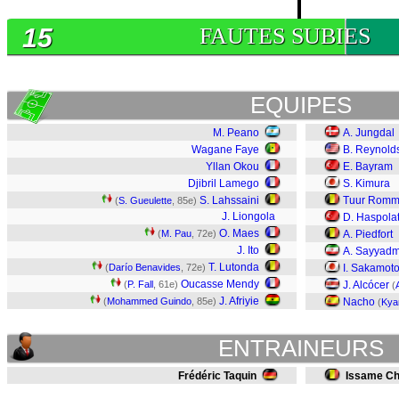
15
FAUTES SUBIES
EQUIPES
M. Peano
A. Jungdal
Wagane Faye
B. Reynold
Yllan Okou
E. Bayram
Djibril Lamego
S. Kimura
S. Lahssaini
Tuur Romm
(
S. Gueulette
, 85e)
J. Liongola
D. Haspola
O. Maes
(
M. Pau
, 72e)
A. Piedfort
J. Ito
A. Sayyad
T. Lutonda
(
Darío Benavides
, 72e)
I. Sakamot
Oucasse Mendy
(
P. Fall
, 61e)
J. Alcócer
(
J. Afriyie
(
Mohammed Guindo
, 85e)
Nacho
(
Kya
ENTRAINEURS
Frédéric Taquin
Issame Ch