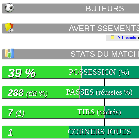
BUTEURS
AVERTISSEMENT
D. Haspolat
STATS DU MATC
39 %
POSSESSION
(%)
288
PASSES
(réussies %)
(68 %)
7
TIRS
(cadrés)
(1)
1
CORNERS JOUES