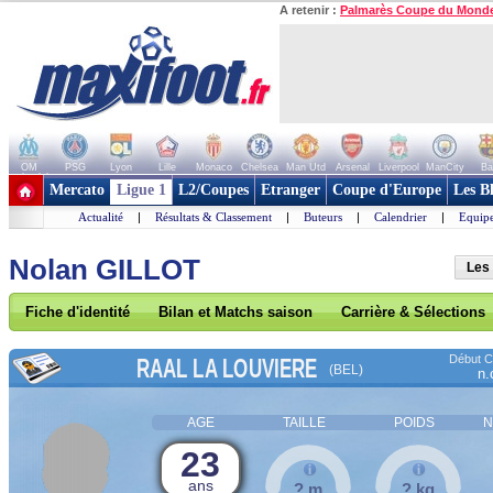
A retenir :
Palmarès Coupe du Mond
OM
PSG
Lyon
Lille
Monaco
Chelsea
Man Utd
Arsenal
Liverpool
ManCity
Ba
+ de clubs
Mercato
Ligue 1
L2/Coupes
Etranger
Coupe d'Europe
Les B
Actualité
|
Résultats & Classement
|
Buteurs
|
Calendrier
|
Equipe
Nolan GILLOT
Les 
Fiche d'identité
Bilan et Matchs saison
Carrière & Sélections
Début Co
RAAL LA LOUVIERE
(BEL)
n.
AGE
TAILLE
POIDS
N
23
ans
? m
? kg