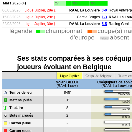
Mars 2026 (+)
27
90
90
06/03/2026
Ligue Jupiler, 28e j.
RAAL La Louviere
0-0
Royal Antwerp
15/03/2026
Ligue Jupiler, 29e j.
Cercle Bruges
1-3
RAAL La Louv
22/03/2026
Ligue Jupiler, 30e j.
RAAL La Louviere
5-5
Racing Genk
légende:
championnat
coupe(s) na
d'europe
absent
abs.
Ses stats comparées à ses coéquipi
joueurs évoluant en Belgique
Ligue Jupiler
Coupe de Belgique
Toutes co
Nolan GILLOT
Coéquipiers de son 
(RAAL Louv.)
(RAAL La Louviere
Temps de jeu
848'
max:2700
Matchs joués
16
max:30
T
Titulaire
8
max:30
Buts marqués
2
max:8
Carton jaune
-
max:5
Carton rouge
-