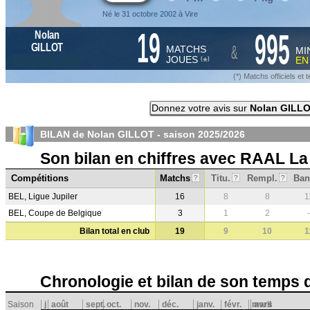
Né le 31 octobre 2002 à Vire
19
995
Nolan
&
GILLOT
MATCHS
MI
JOUES
E
*
(
)
(*) Matchs officiels e
Donnez votre avis sur
Nolan GILL
BILAN de Nolan GILLOT - saison
2025/2026
Son bilan en chiffres avec RAAL La
Compétitions
Matchs
Titu.
Rempl.
Ban
?
?
?
BEL, Ligue Jupiler
16
8
8
1
BEL, Coupe de Belgique
3
1
2
-
Bilan total en club
19
9
10
1
Chronologie et bilan de son temps 
Saison
j
août
sept.
oct.
nov.
déc.
janv.
févr.
mars
avril