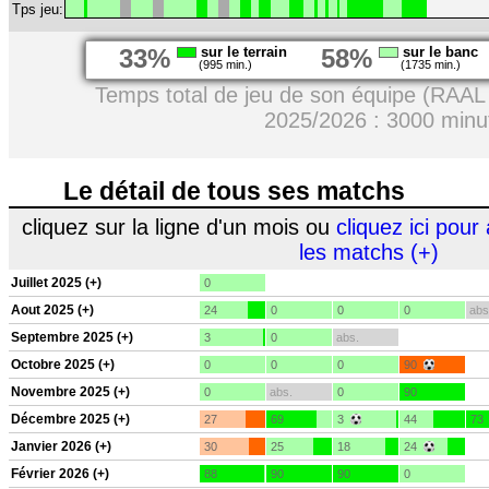
Tps jeu:
33%
sur le terrain
58%
sur le banc
(995 min.)
(1735 min.)
Temps total de jeu de son équipe (RAAL 
2025/2026 : 3000 minu
Le détail de tous ses matchs
cliquez sur la ligne d'un mois ou
cliquez ici pour 
les matchs (+)
Juillet 2025 (+)
0
Aout 2025 (+)
24
0
0
0
abs
Septembre 2025 (+)
3
0
abs.
Octobre 2025 (+)
0
0
0
90
Novembre 2025 (+)
0
abs.
0
90
Décembre 2025 (+)
27
69
3
44
73
Janvier 2026 (+)
30
25
18
24
Février 2026 (+)
88
90
90
0