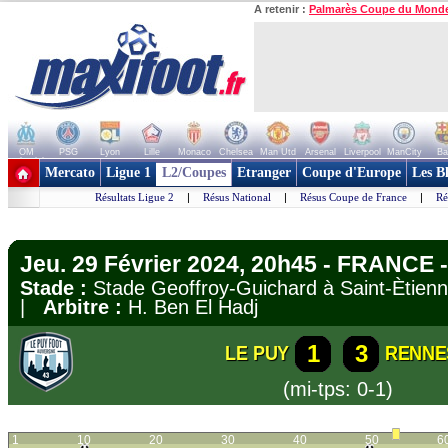
A retenir :
Palmarès Coupe du Mond
OM
PSG
Lyon
Lille
Monaco
Chelsea
Man Utd
Arsenal
Liverpool
ManCity
Ba
+ de clubs
Mercato
Ligue 1
L2/Coupes
Etranger
Coupe d'Europe
Les B
Résultats Ligue 2
|
Résus National
|
Résus Coupe de France
|
Ré
Jeu. 29 Février 2024, 20h45 - FRANCE 
Stade :
Stade Geoffroy-Guichard à Saint-Èti
|
Arbitre :
H. Ben El Hadj
1
3
LE PUY
RENNE
(mi-tps: 0-1)
1
10
20
30
40
50
6